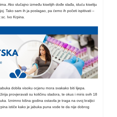
ma. Ako slučajno između kiselijih dođe slađa, iduću kiseliju
j. Tako sam ih ja poslagao, pa ćemo ih početi ispitivati –
.sc. Ivo Krpina.
jabuka dobila visoku ocjenu mora svakako biti lijepa.
žirija provjeravali su količinu sladora, te okus i miris svih 18
buka. Iznimno kišna godina ostavila je traga na ovoj kraljici
rpina ističe kako je jabuka puna vode te da nije dobrog