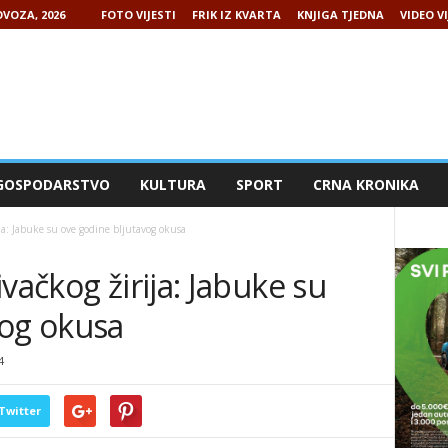
VOZA, 2026
FOTO VIJESTI
FRIK IZ KVARTA
KNJIGA TJEDNA
VIDEO VI
GOSPODARSTVO
KULTURA
SPORT
CRNA KRONIKA
ja: Jabuke su ove godine bljutavog okusa
vačkog žirija: Jabuke su
vog okusa
4
Twitter