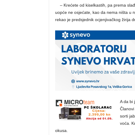
aa
– Krećete od kiselkastih, pa prema slađi
uopće ne osjećate, kao da nema ništa u njo
rekao je predsjednik ocjenjivačkog žirija dr
A da bi 
Članovi 
sorti ja
voća. K
okusa.