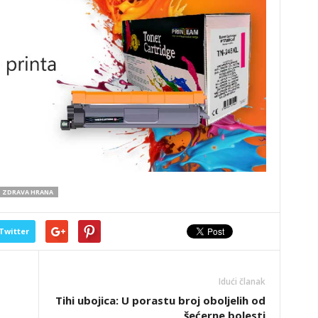
ZDRAVA HRANA
Twitter
Idući članak
Tihi ubojica: U porastu broj oboljelih od
šećerne bolesti