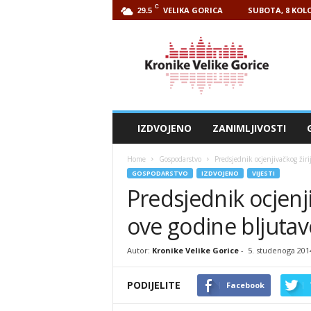
C
VELIKA GORICA
SUBOTA, 8 KOLO
29.5
Kronike
Velike
Gorice
IZDVOJENO
ZANIMLJIVOSTI
Home
Gospodarstvo
Predsjednik ocjenjivačkog žiri
GOSPODARSTVO
IZDVOJENO
VIJESTI
Predsjednik ocjenji
ove godine bljuta
Autor:
Kronike Velike Gorice
-
5. studenoga 201
PODIJELITE
Facebook