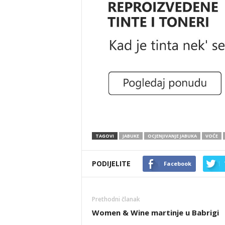
TAGOVI
JABUKE
OCJENJIVANJE JABUKA
VOĆE
PODIJELITE
Facebook
Prethodni članak
Women & Wine martinje u Babrigi