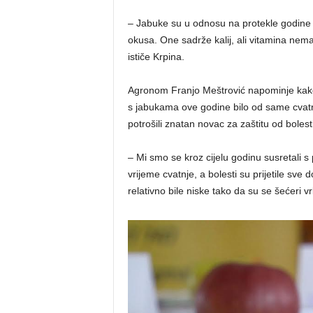
– Jabuke su u odnosu na protekle godine 
okusa. One sadrže kalij, ali vitamina nema
ističe Krpina.
Agronom Franjo Meštrović napominje kak
s jabukama ove godine bilo od same cvatn
potrošili znatan novac za zaštitu od bolesti
– Mi smo se kroz cijelu godinu susretali s
vrijeme cvatnje, a bolesti su prijetile sve
relativno bile niske tako da su se šećeri vr