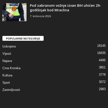
Pod zabranom vožnje izvan BiH uhićen 29-
godišnjak kod Mraclina
7. kolovoza 2026
POPULARNE KATEGORIJE
18145
Izdvojeno
16835
Vijesti
4495
Najave
3851
Crna Kronika
3778
Kultura
3072
Sport
2983
Zanimljivosti