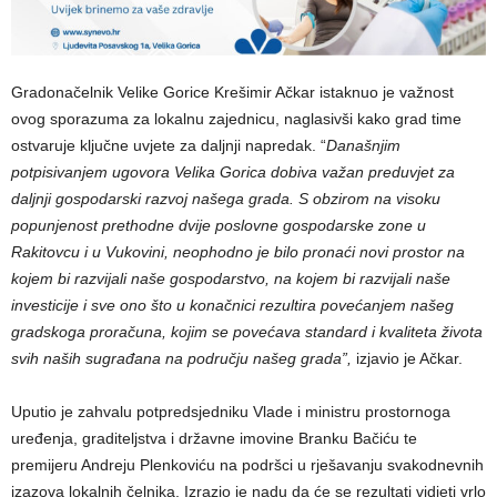
​Gradonačelnik Velike Gorice Krešimir Ačkar istaknuo je važnost
ovog sporazuma za lokalnu zajednicu, naglasivši kako grad time
ostvaruje ključne uvjete za daljnji napredak. “
Današnjim
potpisivanjem ugovora Velika Gorica dobiva važan preduvjet za
daljnji gospodarski razvoj našega grada. S obzirom na visoku
popunjenost prethodne dvije poslovne gospodarske zone u
Rakitovcu i u Vukovini, neophodno je bilo pronaći novi prostor na
kojem bi razvijali naše gospodarstvo, na kojem bi razvijali naše
investicije i sve ono što u konačnici rezultira povećanjem našeg
gradskoga proračuna, kojim se povećava standard i kvaliteta života
svih naših sugrađana na području našeg grada”,
izjavio je Ačkar.
​Uputio je zahvalu potpredsjedniku Vlade i ministru prostornoga
uređenja, graditeljstva i državne imovine Branku Bačiću te
premijeru Andreju Plenkoviću na podršci u rješavanju svakodnevnih
izazova lokalnih čelnika. Izrazio je nadu da će se rezultati vidjeti vrlo