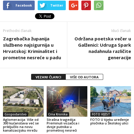
Facebook
Twitter
Prethodni članak
Idući članak
Zagrebačka županija
Održana poetska večer u
službeno najsigurnija u
Galženici: Udruga Spark
Hrvatskoj: Kriminalitet i
nadahnula različite
prometne nesreće u padu
generacije
VEZANI ČLANCI
VIŠE OD AUTORA
Gospodarstvo
Crna Kronika
FOTO VIJEST
Aglomeracija: Više od
Strašna tragedija:
FOTO U tijeku uređenje
300 kućanstava već se
Preminuli vozačica i
pločnika u Školskoj ulici
priključilo na novu
dvoje putnika u
kanalizacijsku mrežu
prometnoj nesreći