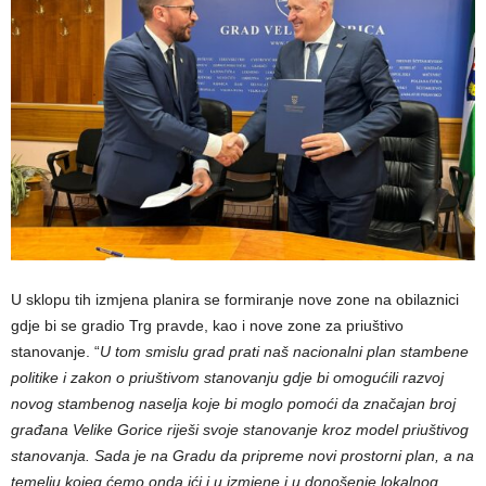
U sklopu tih izmjena planira se formiranje nove zone na obilaznici
gdje bi se gradio Trg pravde, kao i nove zone za priuštivo
stanovanje. “
U tom smislu grad prati naš nacionalni plan stambene
politike i zakon o priuštivom stanovanju gdje bi omogućili razvoj
novog stambenog naselja koje bi moglo pomoći da značajan broj
građana Velike Gorice riješi svoje stanovanje kroz model priuštivog
stanovanja. Sada je na Gradu da pripreme novi prostorni plan, a na
temelju kojeg ćemo onda ići i u izmjene i u donošenje lokalnog