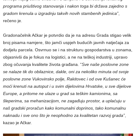
programa priuštivog stanovanja i nakon toga bi država zajedno s
gradom krenula u izgradnju takvih novih stambenih jedinica”
,
rečeno je.
​Gradonačelnik Ačkar je potvrdio da je na adresu Grada stigao velik
broj pisama namjere, što jamči uspjeh budućih javnih natječaja za
dodjelu parcela. Osvrnuo se i na strukturu gospodarstva u zonama,
objasnivši da je fokus na logistici, a ne na teškoj industriji, upravo
zbog očuvanja kvalitete života građana. “
Sve naše poslovne zone
se nalaze tik do obilaznice, dakle, oni za nekoliko minuta od svoje
poslovne zone Vukovinsko polje, Rakitovec i od ove Kušanec će
moći krenuti na autoput i u svim dijelovima Hrvatske, u sve dijelove
Europe, a pritome ne ulaze u grad sa teškim kamionima, sa
šleperima, sa mehanizacijom, ne zagađuju prostor, a uplaćuju u
naš gradski proračun kako komunalni doprinos, tako komunalnu
naknadu i sve ono što je neophodno za kvalitetan razvoj grada”
,
kazao je Ačkar.