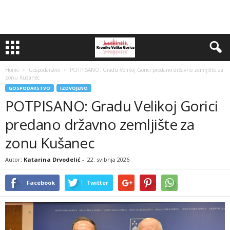
Home
Gospodarstvo
POTPISANO: Gradu Velikoj Gorici predano državno zemljište za
zonu Kušanec
GOSPODARSTVO
IZDVOJENO
POTPISANO: Gradu Velikoj Gorici
predano državno zemljište za
zonu Kušanec
Autor:
Katarina Drvodelić
-
22. svibnja 2026
Facebook
Twitter