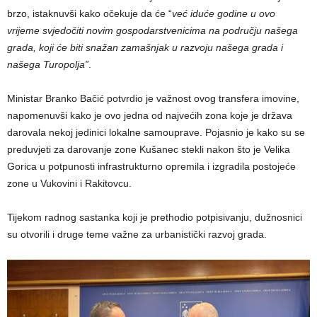
brzo, istaknuvši kako očekuje da će “
već iduće godine u ovo
vrijeme svjedočiti novim gospodarstvenicima na području našega
grada, koji će biti snažan zamašnjak u razvoju našega grada i
našega Turopolja”
.
​Ministar Branko Bačić potvrdio je važnost ovog transfera imovine,
napomenuvši kako je ovo jedna od najvećih zona koje je država
darovala nekoj jedinici lokalne samouprave. Pojasnio je kako su se
preduvjeti za darovanje zone Kušanec stekli nakon što je Velika
Gorica u potpunosti infrastrukturno opremila i izgradila postojeće
zone u Vukovini i Rakitovcu.
​Tijekom radnog sastanka koji je prethodio potpisivanju, dužnosnici
su otvorili i druge teme važne za urbanistički razvoj grada.