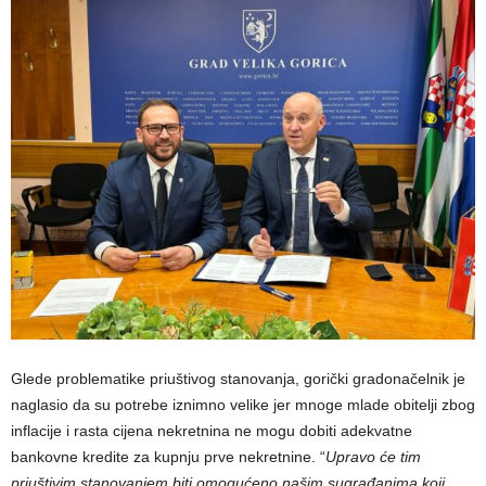
​Glede problematike priuštivog stanovanja, gorički gradonačelnik je
naglasio da su potrebe iznimno velike jer mnoge mlade obitelji zbog
inflacije i rasta cijena nekretnina ne mogu dobiti adekvatne
bankovne kredite za kupnju prve nekretnine. “
Upravo će tim
priuštivim stanovanjem biti omogućeno našim sugrađanima koji