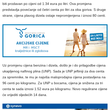
biti prodavan po cijeni od 1.34 eura po litri. Ova promjena
predstavlja povećanje od četiri centa po litri za oba goriva. S druge
strane, cijena plavog dizela ostaje nepromijenjena i iznosi 80 centi.
Uz promjenu cijena benzina i dizela, došlo je i do prilagodbe cijena
ukapljenog naftnog plina (UNP). Sada je UNP jeftiniji za dva centa
za spremnike, te mu je najviša maloprodajna cijena postavljena na
96 centi po kilogramu. Za UNP u bocama, cijena je snižena za tri
centa te sada iznosi 1.52 eura po kilogramu. Novo regulirane cijene
će vrijediti sljedećih 14 dana.