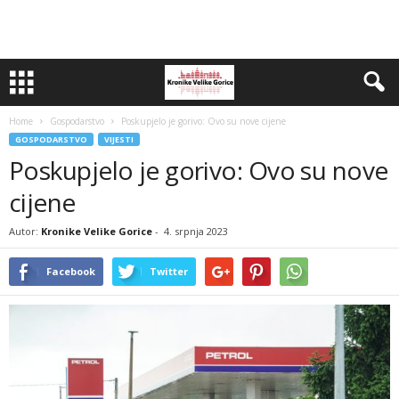
Home
Gospodarstvo
Poskupjelo je gorivo: Ovo su nove cijene
GOSPODARSTVO
VIJESTI
Poskupjelo je gorivo: Ovo su nove
cijene
Autor:
Kronike Velike Gorice
-
4. srpnja 2023
Facebook
Twitter