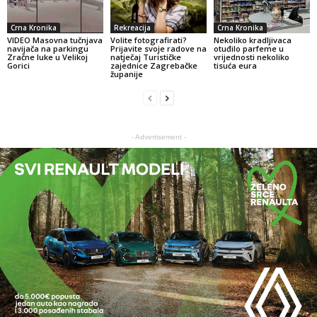
Crna Kronika
Rekreacija
Crna Kronika
VIDEO Masovna tučnjava
Volite fotografirati?
Nekoliko kradljivaca
navijača na parkingu
Prijavite svoje radove na
otuđilo parfeme u
Zračne luke u Velikoj
natječaj Turističke
vrijednosti nekoliko
Gorici
zajednice Zagrebačke
tisuća eura
županije
- Advertisement -