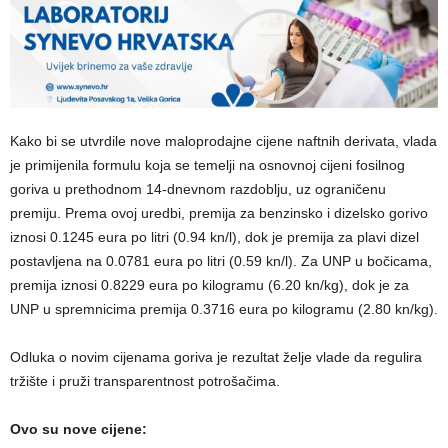
Kako bi se utvrdile nove maloprodajne cijene naftnih derivata, vlada
je primijenila formulu koja se temelji na osnovnoj cijeni fosilnog
goriva u prethodnom 14-dnevnom razdoblju, uz ograničenu
premiju. Prema ovoj uredbi, premija za benzinsko i dizelsko gorivo
iznosi 0.1245 eura po litri (0.94 kn/l), dok je premija za plavi dizel
postavljena na 0.0781 eura po litri (0.59 kn/l). Za UNP u bočicama,
premija iznosi 0.8229 eura po kilogramu (6.20 kn/kg), dok je za
UNP u spremnicima premija 0.3716 eura po kilogramu (2.80 kn/kg).
Odluka o novim cijenama goriva je rezultat želje vlade da regulira
tržište i pruži transparentnost potrošačima.
Ovo su nove cijene: