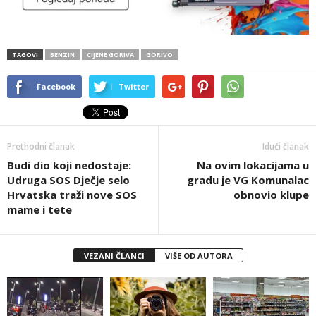
TAGOVI
BENZIN
CIJENE GORIVA
GORIVO
Facebook
Twitter
Prethodni članak
Idući članak
Budi dio koji nedostaje:
Na ovim lokacijama u
Udruga SOS Dječje selo
gradu je VG Komunalac
Hrvatska traži nove SOS
obnovio klupe
mame i tete
VEZANI ČLANCI
VIŠE OD AUTORA