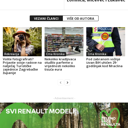
VEZANI ČLANCI
VIŠE OD AUTORA
Rekreacija
Crna Kronika
Crna Kronika
Volite fotografirati?
Nekoliko kradljivaca
Pod zabranom vožnje
Prijavite svoje radove na
otuđilo parfeme u
izvan BiH uhićen 29-
natječaj Turističke
vrijednosti nekoliko
godišnjak kod Mraclina
zajednice Zagrebačke
tisuća eura
županije
- Advertisement -