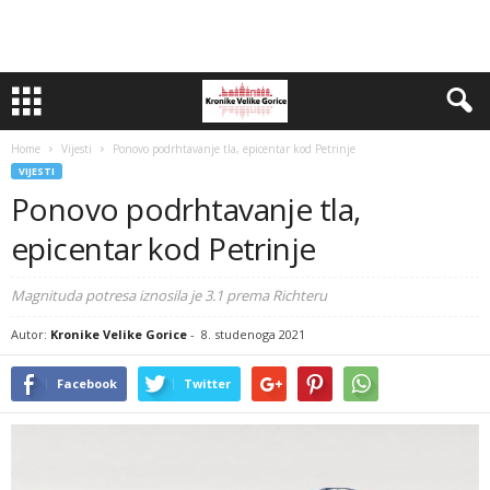
Home
Vijesti
Ponovo podrhtavanje tla, epicentar kod Petrinje
VIJESTI
Ponovo podrhtavanje tla,
epicentar kod Petrinje
Magnituda potresa iznosila je 3.1 prema Richteru
Autor:
Kronike Velike Gorice
-
8. studenoga 2021
Facebook
Twitter