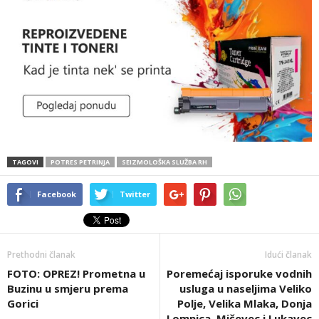
TAGOVI
POTRES PETRINJA
SEIZMOLOŠKA SLUŽBA RH
Facebook
Twitter
Prethodni članak
Idući članak
FOTO: OPREZ! Prometna u
Poremećaj isporuke vodnih
Buzinu u smjeru prema
usluga u naseljima Veliko
Gorici
Polje, Velika Mlaka, Donja
Lomnica, Mičevec i Lukavec