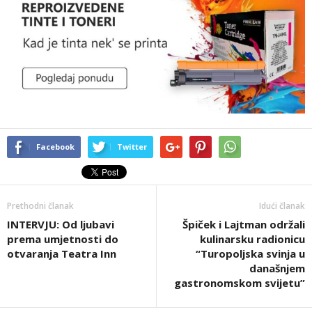
Facebook
Twitter
Prethodni članak
Idući članak
INTERVJU: Od ljubavi
Špiček i Lajtman održali
prema umjetnosti do
kulinarsku radionicu
otvaranja Teatra Inn
“Turopoljska svinja u
današnjem
gastronomskom svijetu”