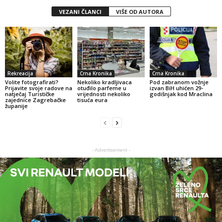
VEZANI ČLANCI
VIŠE OD AUTORA
Rekreacija
Crna Kronika
Crna Kronika
Volite fotografirati?
Nekoliko kradljivaca
Pod zabranom vožnje
Prijavite svoje radove na
otuđilo parfeme u
izvan BiH uhićen 29-
natječaj Turističke
vrijednosti nekoliko
godišnjak kod Mraclina
zajednice Zagrebačke
tisuća eura
županije
- Advertisement -