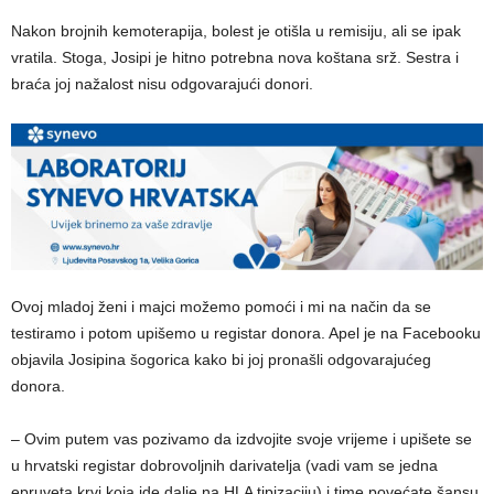
Nakon brojnih kemoterapija, bolest je otišla u remisiju, ali se ipak
vratila. Stoga, Josipi je hitno potrebna nova koštana srž. Sestra i
braća joj nažalost nisu odgovarajući donori.
Ovoj mladoj ženi i majci možemo pomoći i mi na način da se
testiramo i potom upišemo u registar donora. Apel je na Facebooku
objavila Josipina šogorica kako bi joj pronašli odgovarajućeg
donora.
– Ovim putem vas pozivamo da izdvojite svoje vrijeme i upišete se
u hrvatski registar dobrovoljnih darivatelja (vadi vam se jedna
epruveta krvi koja ide dalje na HLA tipizaciju) i time povećate šansu