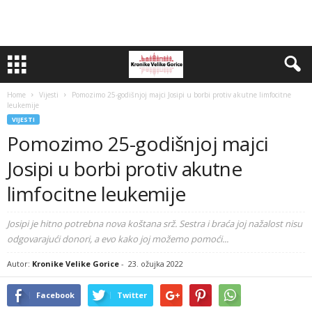
Home
Vijesti
Pomozimo 25-godišnjoj majci Josipi u borbi protiv akutne limfocitne
leukemije
VIJESTI
Pomozimo 25-godišnjoj majci
Josipi u borbi protiv akutne
limfocitne leukemije
Josipi je hitno potrebna nova koštana srž. Sestra i braća joj nažalost nisu
odgovarajući donori, a evo kako joj možemo pomoći...
Autor:
Kronike Velike Gorice
-
23. ožujka 2022
Facebook
Twitter