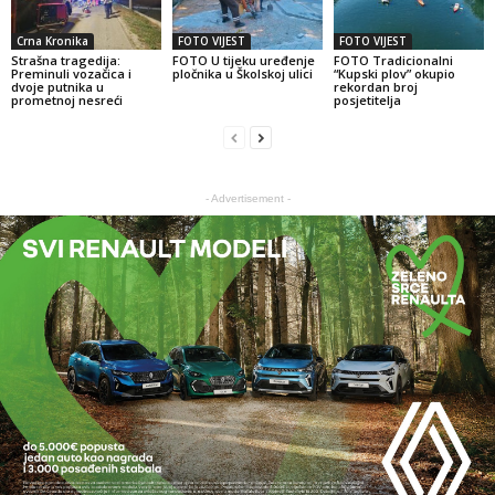
Crna Kronika
FOTO VIJEST
FOTO VIJEST
Strašna tragedija:
FOTO U tijeku uređenje
FOTO Tradicionalni
Preminuli vozačica i
pločnika u Školskoj ulici
“Kupski plov” okupio
dvoje putnika u
rekordan broj
prometnoj nesreći
posjetitelja
- Advertisement -