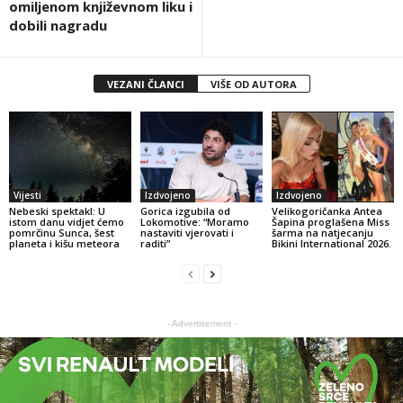
omiljenom književnom liku i
dobili nagradu
VEZANI ČLANCI
VIŠE OD AUTORA
Vijesti
Izdvojeno
Izdvojeno
Nebeski spektakl: U
Gorica izgubila od
Velikogoričanka Antea
istom danu vidjet ćemo
Lokomotive: “Moramo
Šapina proglašena Miss
pomrčinu Sunca, šest
nastaviti vjerovati i
šarma na natjecanju
planeta i kišu meteora
raditi”
Bikini International 2026.
- Advertisement -