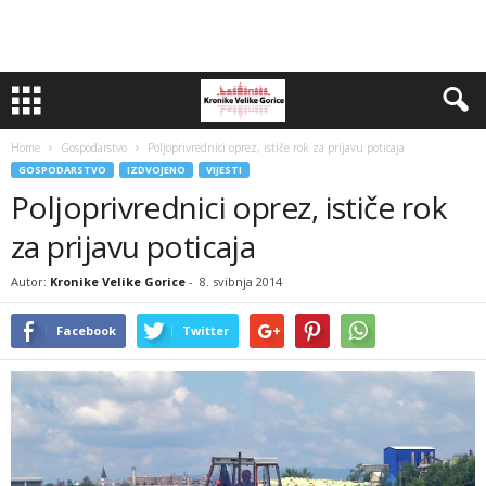
Home
Gospodarstvo
Poljoprivrednici oprez, ističe rok za prijavu poticaja
GOSPODARSTVO
IZDVOJENO
VIJESTI
Poljoprivrednici oprez, ističe rok
za prijavu poticaja
Autor:
Kronike Velike Gorice
-
8. svibnja 2014
Facebook
Twitter