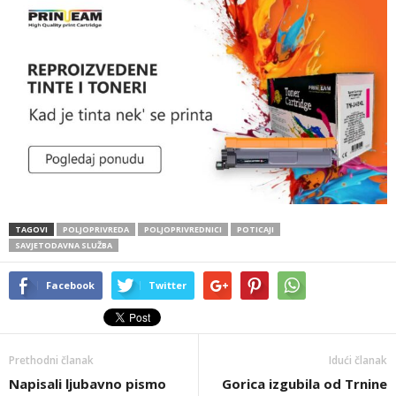
TAGOVI
POLJOPRIVREDA
POLJOPRIVREDNICI
POTICAJI
SAVJETODAVNA SLUŽBA
Facebook
Twitter
Prethodni članak
Idući članak
Napisali ljubavno pismo
Gorica izgubila od Trnine