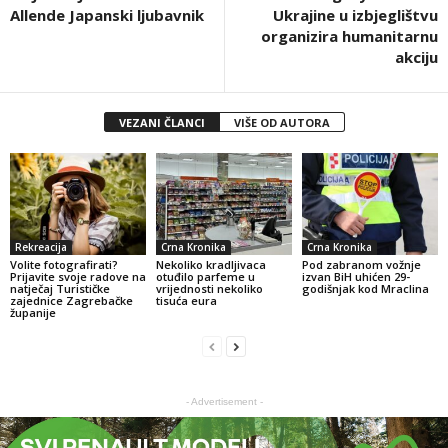
Allende Japanski ljubavnik
Ukrajine u izbjeglištvu
organizira humanitarnu
akciju
VEZANI ČLANCI
VIŠE OD AUTORA
Rekreacija
Crna Kronika
Crna Kronika
Volite fotografirati?
Nekoliko kradljivaca
Pod zabranom vožnje
Prijavite svoje radove na
otuđilo parfeme u
izvan BiH uhićen 29-
natječaj Turističke
vrijednosti nekoliko
godišnjak kod Mraclina
zajednice Zagrebačke
tisuća eura
županije
- Advertisement -