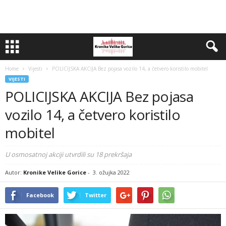
Home
Vijesti
POLICIJSKA AKCIJA Bez pojasa vozilo 14, a četvero koristilo mobitel
VIJESTI
POLICIJSKA AKCIJA Bez pojasa
vozilo 14, a četvero koristilo
mobitel
U osmosatnoj akciji utvrdili su 18 prekršaja
Autor:
Kronike Velike Gorice
-
3. ožujka 2022
Facebook
Twitter