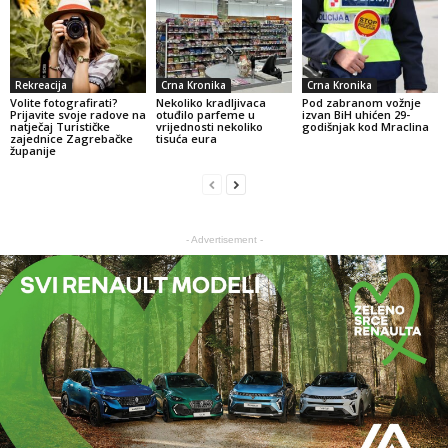
Rekreacija
Crna Kronika
Crna Kronika
Volite fotografirati?
Nekoliko kradljivaca
Pod zabranom vožnje
Prijavite svoje radove na
otuđilo parfeme u
izvan BiH uhićen 29-
natječaj Turističke
vrijednosti nekoliko
godišnjak kod Mraclina
zajednice Zagrebačke
tisuća eura
županije
- Advertisement -