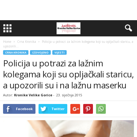
Home
Crna Kronika
Policija u potrazi za lažnim kolegama koji su opljačkali staricu, a
upozorili...
CRNA KRONIKA
IZDVOJENO
VIJESTI
Policija u potrazi za lažnim
kolegama koji su opljačkali staricu,
a upozorili su i na lažnu maserku
Autor:
Kronike Velike Gorice
-
23. siječnja 2015
Facebook
Twitter