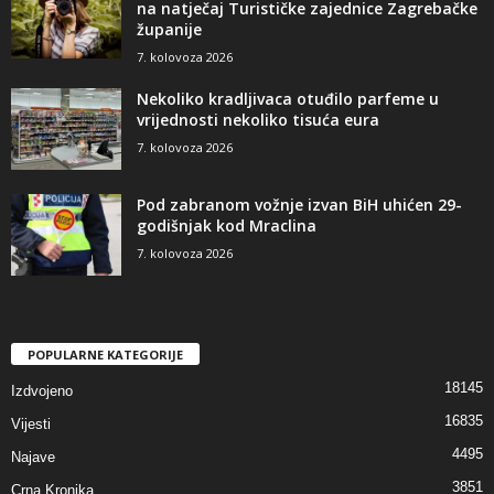
na natječaj Turističke zajednice Zagrebačke
županije
7. kolovoza 2026
Nekoliko kradljivaca otuđilo parfeme u
vrijednosti nekoliko tisuća eura
7. kolovoza 2026
Pod zabranom vožnje izvan BiH uhićen 29-
godišnjak kod Mraclina
7. kolovoza 2026
POPULARNE KATEGORIJE
18145
Izdvojeno
16835
Vijesti
4495
Najave
3851
Crna Kronika