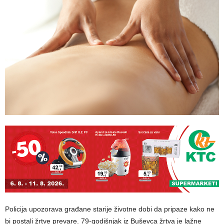
Policija upozorava građane starije životne dobi da pripaze kako ne
bi postali žrtve prevare. 79-godišnjak iz Buševca žrtva je lažne