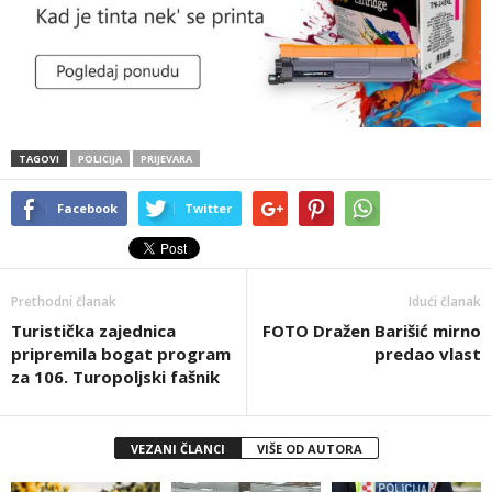
TAGOVI
POLICIJA
PRIJEVARA
Facebook
Twitter
Prethodni članak
Idući članak
Turistička zajednica
FOTO Dražen Barišić mirno
pripremila bogat program
predao vlast
za 106. Turopoljski fašnik
VEZANI ČLANCI
VIŠE OD AUTORA