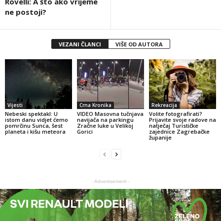
Rovelli: A što ako vrijeme
ne postoji?
VEZANI ČLANCI
VIŠE OD AUTORA
Vijesti
Crna Kronika
Rekreacija
Nebeski spektakl: U
VIDEO Masovna tučnjava
Volite fotografirati?
istom danu vidjet ćemo
navijača na parkingu
Prijavite svoje radove na
pomrčinu Sunca, šest
Zračne luke u Velikoj
natječaj Turističke
planeta i kišu meteora
Gorici
zajednice Zagrebačke
županije
- Advertisement -