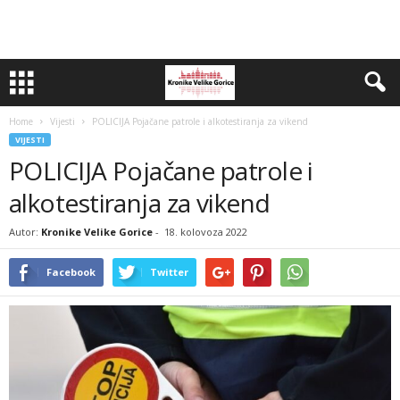
Home
Vijesti
POLICIJA Pojačane patrole i alkotestiranja za vikend
VIJESTI
POLICIJA Pojačane patrole i
alkotestiranja za vikend
Autor:
Kronike Velike Gorice
-
18. kolovoza 2022
Facebook
Twitter