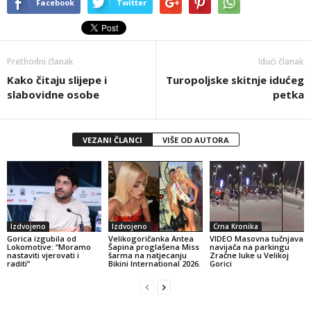
Facebook
Twitter
Prethodni članak
Idući članak
Kako čitaju slijepe i
Turopoljske skitnje idućeg
slabovidne osobe
petka
VEZANI ČLANCI
VIŠE OD AUTORA
Izdvojeno
Izdvojeno
Crna Kronika
Gorica izgubila od
Velikogoričanka Antea
VIDEO Masovna tučnjava
Lokomotive: “Moramo
Šapina proglašena Miss
navijača na parkingu
nastaviti vjerovati i
šarma na natjecanju
Zračne luke u Velikoj
raditi”
Bikini International 2026.
Gorici