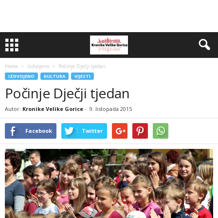
Home
Izdvojeno
Počinje Dječji tjedan
IZDVOJENO
KULTURA
VIJESTI
Počinje Dječji tjedan
Autor:
Kronike Velike Gorice
-
9. listopada 2015
Facebook
Twitter