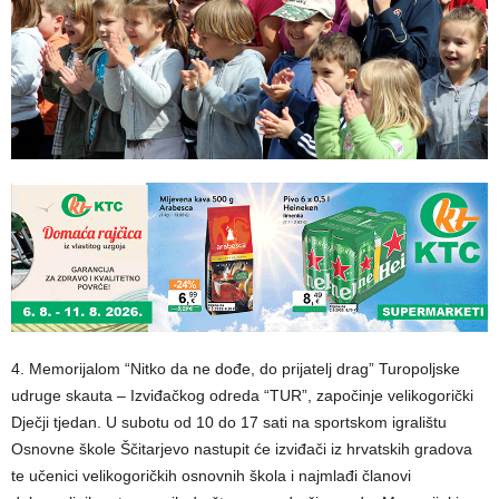
4. Memorijalom “Nitko da ne dođe, do prijatelj drag” Turopoljske
udruge skauta – Izviđačkog odreda “TUR”, započinje velikogorički
Dječji tjedan. U subotu od 10 do 17 sati na sportskom igralištu
Osnovne škole Ščitarjevo nastupit će izviđači iz hrvatskih gradova
te učenici velikogoričkih osnovnih škola i najmlađi članovi