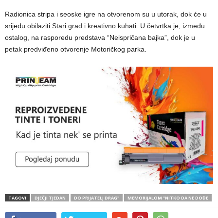
Radionica stripa i seoske igre na otvorenom su u utorak, dok će u
srijedu obilaziti Stari grad i kreativno kuhati. U četvrtka je, između
ostalog, na rasporedu predstava “Neispričana bajka”, dok je u
petak predviđeno otvorenje Motoričkog parka.
TAGOVI
DJEČJI TJEDAN
DO PRIJATELJ DRAG"
MEMORIJALOM "NITKO DA NE DOĐE