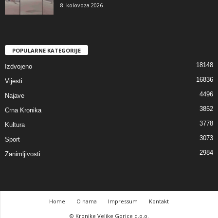
8. kolovoza 2026
POPULARNE KATEGORIJE
18148
Izdvojeno
16836
Vijesti
4496
Najave
3852
Crna Kronika
3778
Kultura
3073
Sport
2984
Zanimljivosti
Home
O nama
Impressum
Kontakt
© Kronike Velike Gorice d.o.o.