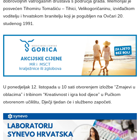
dobrovoljnih vatrogasnih društava s područja grada. Memorijal je
posvećen Tihomiru Tomašiću – Tihici, Velikogoričaninu, izviđačkom
voditelju i hrvatskom branitelju koji je pogubljen na Ovčari 20.
studenog 1991.
U ponedjeljak 12. listopada u 10 sati otvorenjem izložbe “Zmajevi u
oblacima” i tribinom “Kreativnost i igra kod djece” u Pučkom
otvorenom učilištu, Dječji tjedan će i službeno započeti.