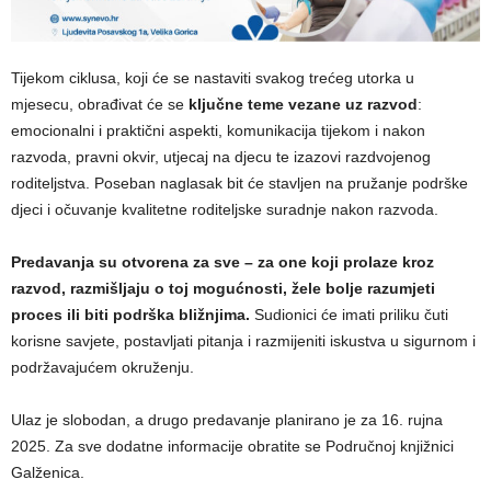
Tijekom ciklusa, koji će se nastaviti svakog trećeg utorka u
mjesecu, obrađivat će se
ključne teme vezane uz razvod
:
emocionalni i praktični aspekti, komunikacija tijekom i nakon
razvoda, pravni okvir, utjecaj na djecu te izazovi razdvojenog
roditeljstva. Poseban naglasak bit će stavljen na pružanje podrške
djeci i očuvanje kvalitetne roditeljske suradnje nakon razvoda.
Predavanja su otvorena za sve – za one koji prolaze kroz
razvod, razmišljaju o toj mogućnosti, žele bolje razumjeti
proces ili biti podrška bližnjima.
Sudionici će imati priliku čuti
korisne savjete, postavljati pitanja i razmijeniti iskustva u sigurnom i
podržavajućem okruženju.
Ulaz je slobodan, a drugo predavanje planirano je za 16. rujna
2025. Za sve dodatne informacije obratite se Područnoj knjižnici
Galženica.