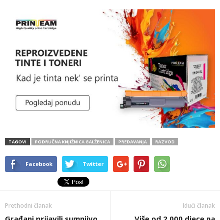
TAGOVI
PODRUČNA KNJIŽNICA GALŽENICA
PREDAVANJA
RAZVOD
Facebook
Twitter
Prethodni članak
Idući članak
Građani prijavili sumnjivo
Više od 2.000 djece na