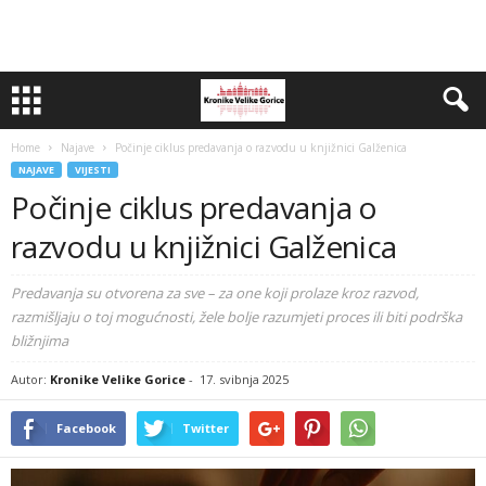
Home
Najave
Počinje ciklus predavanja o razvodu u knjižnici Galženica
NAJAVE
VIJESTI
Počinje ciklus predavanja o
razvodu u knjižnici Galženica
Predavanja su otvorena za sve – za one koji prolaze kroz razvod,
razmišljaju o toj mogućnosti, žele bolje razumjeti proces ili biti podrška
bližnjima
Autor:
Kronike Velike Gorice
-
17. svibnja 2025
Facebook
Twitter