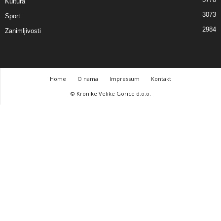
Kultura
3073
Sport
2984
Zanimljivosti
Home
O nama
Impressum
Kontakt
© Kronike Velike Gorice d.o.o.