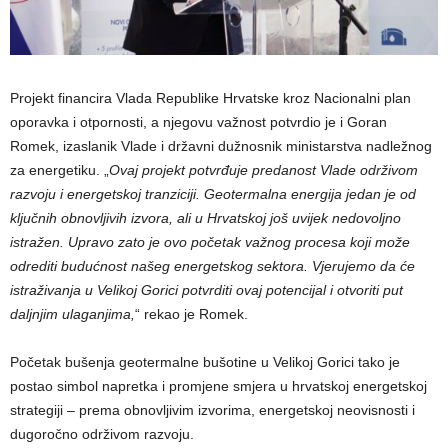
Projekt financira Vlada Republike Hrvatske kroz Nacionalni plan
oporavka i otpornosti, a njegovu važnost potvrdio je i Goran
Romek, izaslanik Vlade i državni dužnosnik ministarstva nadležnog
za energetiku. „
Ovaj projekt potvrđuje predanost Vlade održivom
razvoju i energetskoj tranziciji. Geotermalna energija jedan je od
ključnih obnovljivih izvora, ali u Hrvatskoj još uvijek nedovoljno
istražen. Upravo zato je ovo početak važnog procesa koji može
odrediti budućnost našeg energetskog sektora. Vjerujemo da će
istraživanja u Velikoj Gorici potvrditi ovaj potencijal i otvoriti put
daljnjim ulaganjima,
“ rekao je Romek.
Početak bušenja geotermalne bušotine u Velikoj Gorici tako je
postao simbol napretka i promjene smjera u hrvatskoj energetskoj
strategiji – prema obnovljivim izvorima, energetskoj neovisnosti i
dugoročno održivom razvoju.