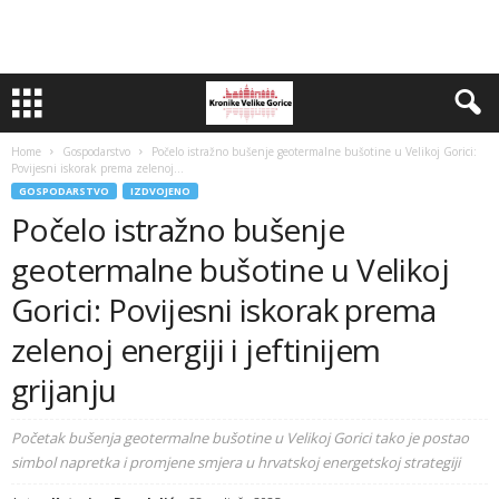
Home
Gospodarstvo
Počelo istražno bušenje geotermalne bušotine u Velikoj Gorici:
Povijesni iskorak prema zelenoj...
GOSPODARSTVO
IZDVOJENO
Počelo istražno bušenje
geotermalne bušotine u Velikoj
Gorici: Povijesni iskorak prema
zelenoj energiji i jeftinijem
grijanju
Početak bušenja geotermalne bušotine u Velikoj Gorici tako je postao
simbol napretka i promjene smjera u hrvatskoj energetskoj strategiji