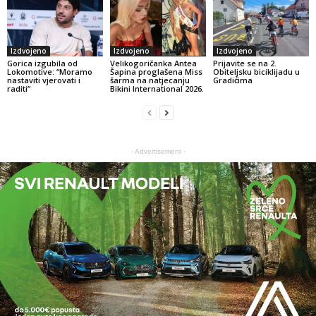
Izdvojeno
Izdvojeno
Izdvojeno
Gorica izgubila od
Velikogoričanka Antea
Prijavite se na 2.
Lokomotive: “Moramo
Šapina proglašena Miss
Obiteljsku biciklijadu u
nastaviti vjerovati i
šarma na natjecanju
Gradićima
raditi”
Bikini International 2026.
- Advertisement -