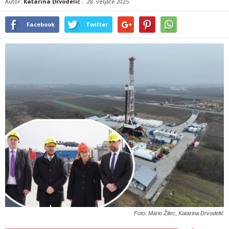
Autor:
Katarina Drvodelić
-
28. veljače 2025
Facebook
Twitter
Foto: Mario Žilec, Katarina Drvodelić