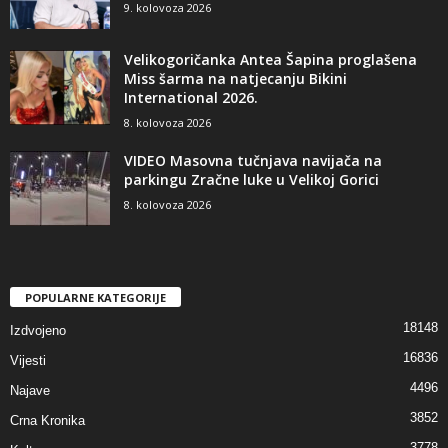
9. kolovoza 2026
Velikogoričanka Antea Šapina proglašena
Miss šarma na natjecanju Bikini
International 2026.
8. kolovoza 2026
VIDEO Masovna tučnjava navijača na
parkingu Zračne luke u Velikoj Gorici
8. kolovoza 2026
POPULARNE KATEGORIJE
18148
Izdvojeno
16836
Vijesti
4496
Najave
3852
Crna Kronika
3778