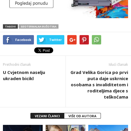
TAGOVI
GEOTERMALNA BUŠOTINA
Facebook
Twitter
Prethodni članak
Idući članak
U Cvjetnom naselju
Grad Velika Gorica po prvi
ukraden bicikl
puta daje uskrnice
osobama s invaliditetom i
roditeljima djece s
teškoćama
VEZANI ČLANCI
VIŠE OD AUTORA