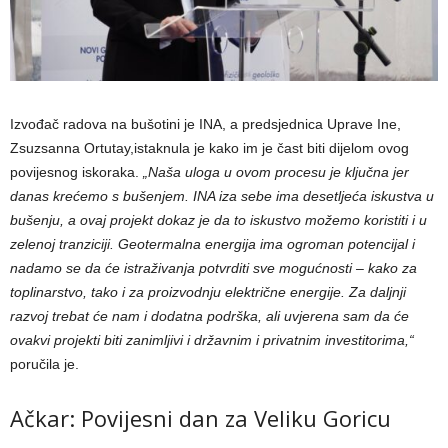
Izvođač radova na bušotini je INA, a predsjednica Uprave Ine,
Zsuzsanna Ortutay,istaknula je kako im je čast biti dijelom ovog
povijesnog iskoraka.
„Naša uloga u ovom procesu je ključna jer
danas krećemo s bušenjem. INA iza sebe ima desetljeća iskustva u
bušenju, a ovaj projekt dokaz je da to iskustvo možemo koristiti i u
zelenoj tranziciji. Geotermalna energija ima ogroman potencijal i
nadamo se da će istraživanja potvrditi sve mogućnosti – kako za
toplinarstvo, tako i za proizvodnju električne energije. Za daljnji
razvoj trebat će nam i dodatna podrška, ali uvjerena sam da će
ovakvi projekti biti zanimljivi i državnim i privatnim investitorima,“
poručila je.
Ačkar: Povijesni dan za Veliku Goricu