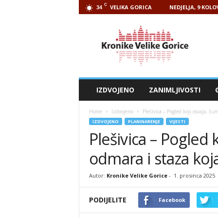
C
VELIKA GORICA
NEDJELJA, 9 KOLO
34
Kronike
Velike
Gorice
IZDVOJENO
ZANIMLJIVOSTI
Home
Izdvojeno
Plešivica – Pogled koji osvaja, šu
IZDVOJENO
PLANINARENJE
VIJESTI
Plešivica – Pogled 
odmara i staza koj
Autor:
Kronike Velike Gorice
-
1. prosinca 2025
PODIJELITE
Facebook