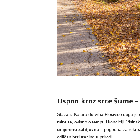
Uspon kroz srce šume –
Staza iz Kotara do vrha Plešivice duga je
minuta
, ovisno o tempu i kondiciji. Visins
umjereno zahtjevna
– pogodna za rekreat
odličan brzi trening u prirodi.