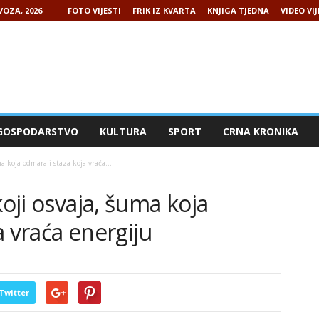
VOZA, 2026
FOTO VIJESTI
FRIK IZ KVARTA
KNJIGA TJEDNA
VIDEO VIJ
GOSPODARSTVO
KULTURA
SPORT
CRNA KRONIKA
ma koja odmara i staza koja vraća...
koji osvaja, šuma koja
a vraća energiju
Twitter