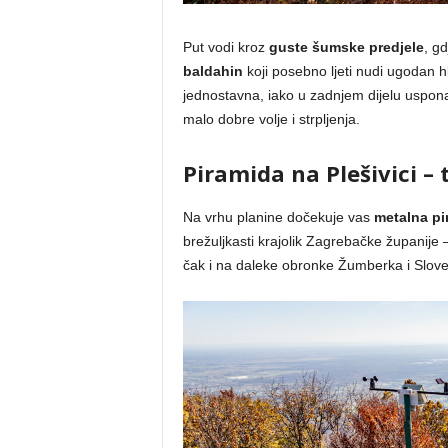
Put vodi kroz
guste šumske predjele
, gd
baldahin
koji posebno ljeti nudi ugodan hl
jednostavna, iako u zadnjem dijelu uspona 
malo dobre volje i strpljenja.
Piramida na Plešivici – 
Na vrhu planine dočekuje vas
metalna pi
brežuljkasti krajolik Zagrebačke županije
čak i na daleke obronke Žumberka i Slove