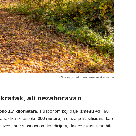
Plešivica – ulaz na planinarsku stazu
 kratak, ali nezaboravan
oko 1,7 kilometara
, s usponom koji traje
između 45 i 60
ka razlika iznosi oko
300 metara
, a staza je klasificirana kao
ivce i one s osnovnom kondicijom, dok će iskusnijima biti