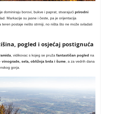
je dominiraju borovi, bukve i paprat, stvarajući
prirodni
ad. Markacije su jasne i česte, pa je orijentacija
teren postaje nešto strmiji, no ništa što ne može svladati
tišina, pogled i osjećaj postignuća
ramida
, vidikovac s kojeg se pruža
fantastičan pogled
na
 –
vinograde, sela, obližnja brda i šume
, a za vedrih dana
nskog gorja.