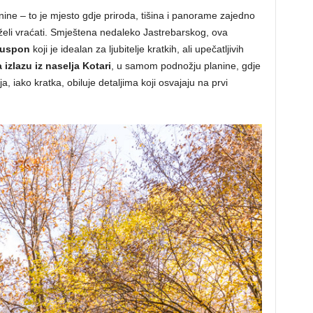
ine – to je mjesto gdje priroda, tišina i panorame zajedno
želi vraćati. Smještena nedaleko Jastrebarskog, ova
 uspon
koji je idealan za ljubitelje kratkih, ali upečatljivih
izlazu iz naselja Kotari
, u samom podnožju planine, gdje
a, iako kratka, obiluje detaljima koji osvajaju na prvi