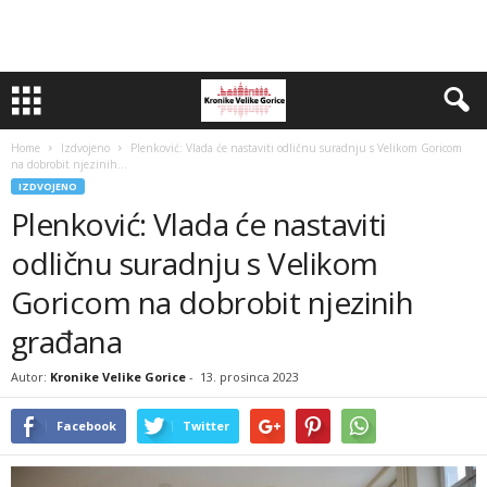
Home
Izdvojeno
Plenković: Vlada će nastaviti odličnu suradnju s Velikom Goricom
na dobrobit njezinih...
IZDVOJENO
Plenković: Vlada će nastaviti
odličnu suradnju s Velikom
Goricom na dobrobit njezinih
građana
Autor:
Kronike Velike Gorice
-
13. prosinca 2023
Facebook
Twitter