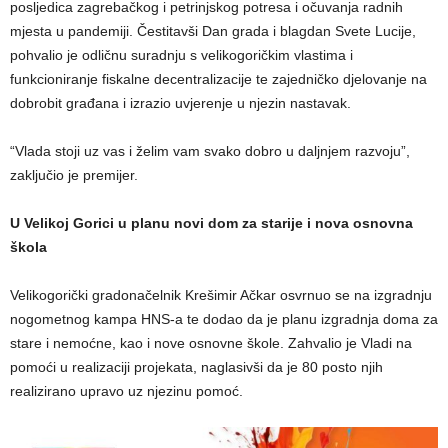
posljedica zagrebačkog i petrinjskog potresa i očuvanja radnih
mjesta u pandemiji. Čestitavši Dan grada i blagdan Svete Lucije,
pohvalio je odličnu suradnju s velikogoričkim vlastima i
funkcioniranje fiskalne decentralizacije te zajedničko djelovanje na
dobrobit građana i izrazio uvjerenje u njezin nastavak.
“Vlada stoji uz vas i želim vam svako dobro u daljnjem razvoju”,
zaključio je premijer.
U Velikoj Gorici u planu novi dom za starije i nova osnovna
škola
Velikogorički gradonačelnik Krešimir Ačkar osvrnuo se na izgradnju
nogometnog kampa HNS-a te dodao da je planu izgradnja doma za
stare i nemoćne, kao i nove osnovne škole. Zahvalio je Vladi na
pomoći u realizaciji projekata, naglasivši da je 80 posto njih
realizirano upravo uz njezinu pomoć.