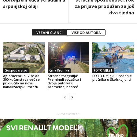
srpanjskoj oluji
za prijave produžen za još
dva tjedna
VEZANI ČLANCI
VIŠE OD AUTORA
Gospodarstvo
Crna Kronika
FOTO VIJEST
Aglomeracija: Više od
Strašna tragedija:
FOTO U tijeku uređenje
300 kućanstava već se
Preminuli vozačica i
pločnika u Školskoj ulici
priključilo na novu
dvoje putnika u
kanalizacijsku mrežu
prometnoj nesreći
- Advertisement -