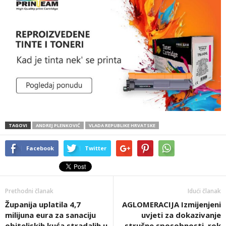
TAGOVI
ANDREJ PLENKOVIĆ
VLADA REPUBLIKE HRVATSKE
Facebook
Twitter
Prethodni članak
Idući članak
Županija uplatila 4,7
AGLOMERACIJA Izmijenjeni
milijuna eura za sanaciju
uvjeti za dokazivanje
obiteljskih kuća stradalih u
stručne sposobnosti, rok