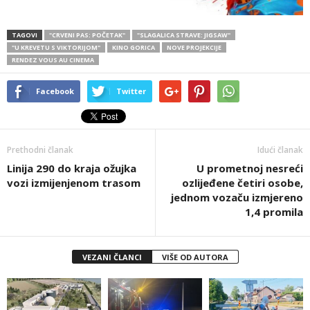
TAGOVI
"CRVENI PAS: POČETAK"
"SLAGALICA STRAVE: JIGSAW"
"U KREVETU S VIKTORIJOM"
KINO GORICA
NOVE PROJEKCIJE
RENDEZ VOUS AU CINEMA
Facebook
Twitter
Prethodni članak
Idući članak
Linija 290 do kraja ožujka
U prometnoj nesreći
vozi izmijenjenom trasom
ozlijeđene četiri osobe,
jednom vozaču izmjereno
1,4 promila
VEZANI ČLANCI
VIŠE OD AUTORA