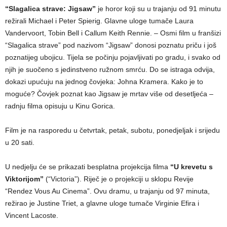
“Slagalica strave: Jigsaw”
je horor koji su u trajanju od 91 minutu
režirali Michael i Peter Spierig. Glavne uloge tumače Laura
Vandervoort, Tobin Bell i Callum Keith Rennie. – Osmi film u franšizi
“Slagalica strave” pod nazivom “Jigsaw” donosi poznatu priču i još
poznatijeg ubojicu. Tijela se počinju pojavljivati po gradu, i svako od
njih je suočeno s jedinstveno ružnom smrću. Do se istraga odvija,
dokazi upućuju na jednog čovjeka: Johna Kramera. Kako je to
moguće? Čovjek poznat kao Jigsaw je mrtav više od desetljeća –
radnju filma opisuju u Kinu Gorica.
Film je na rasporedu u četvrtak, petak, subotu, ponedjeljak i srijedu
u 20 sati.
U nedjelju će se prikazati besplatna projekcija filma
“U krevetu s
Viktorijom”
(“Victoria”). Riječ je o projekciji u sklopu Revije
“Rendez Vous Au Cinema”. Ovu dramu, u trajanju od 97 minuta,
režirao je Justine Triet, a glavne uloge tumače Virginie Efira i
Vincent Lacoste.