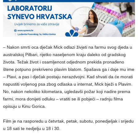
– Nakon smrti oca dječak Mick odlazi živjeti na farmu svog djeda u
australskoj Pilbari, rijetko naseljenom kraju daleko od gradskog
života. Težak život i osamljenost odjednom prekida pronađeno
štene potpuno prekriveno plavim blatom. Spašava ga i daje mu ime
– Plavi, a pas i dječak postaju nerazdvojni. Kad shvati da će morati
napustiti voljenog psa zbog odlaska u internat, Mick bježi s Plavim.
No, nakon nekoliko kilometara, ugledavši požar koji nadire prema
farmi, mora donijeti odluku – vratiti se ili pobjeći – radnju filma
opisuju u Kinu Gorica.
Film je na rasporedu u četvrtak, petak, subotu, ponedjeljak i srijedu
u 18 sati te nedjelju u 18 i 30.