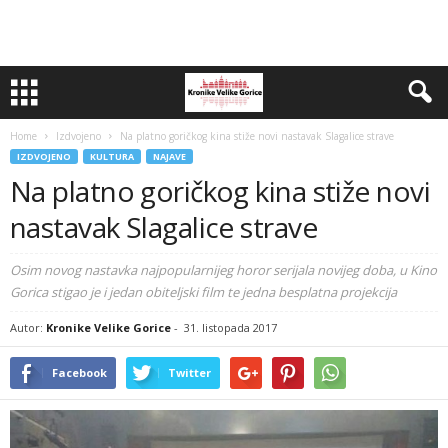
Home
Izdvojeno
Na platno goričkog kina stiže novi nastavak Slagalice strave
IZDVOJENO
KULTURA
NAJAVE
Na platno goričkog kina stiže novi
nastavak Slagalice strave
Osim novog nastavka najpopularnijeg horor serijala novijeg doba, u Kino
Gorica stigao je i jedan obiteljski film te jedna besplatna projekcija
Autor:
Kronike Velike Gorice
-
31. listopada 2017
Facebook
Twitter