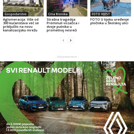
Gospodarstvo
Crna Kronika
FOTO VIJEST
Aglomeracija: Više od
Strašna tragedija:
FOTO U tijeku uređenje
300 kućanstava već se
Preminuli vozačica i
pločnika u Školskoj ulici
priključilo na novu
dvoje putnika u
kanalizacijsku mrežu
prometnoj nesreći
- Advertisement -