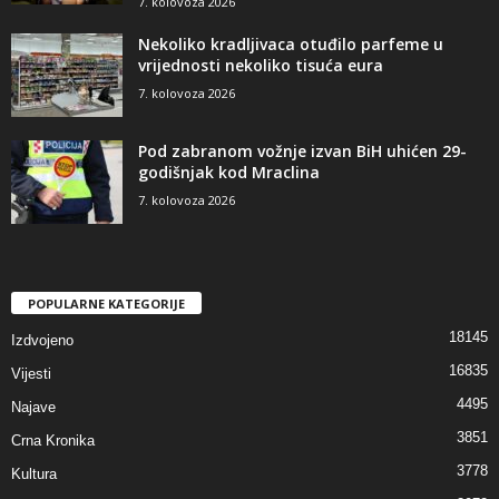
7. kolovoza 2026
Nekoliko kradljivaca otuđilo parfeme u
vrijednosti nekoliko tisuća eura
7. kolovoza 2026
Pod zabranom vožnje izvan BiH uhićen 29-
godišnjak kod Mraclina
7. kolovoza 2026
POPULARNE KATEGORIJE
18145
Izdvojeno
16835
Vijesti
4495
Najave
3851
Crna Kronika
3778
Kultura