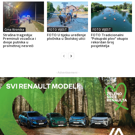
Crna Kronika
FOTO VIJEST
FOTO VIJEST
Strašna tragedija:
FOTO U tijeku uređenje
FOTO Tradicionalni
Preminuli vozačica i
pločnika u Školskoj ulici
“Pokupski plov” okupio
dvoje putnika u
rekordan broj
prometnoj nesreći
posjetitelja
- Advertisement -