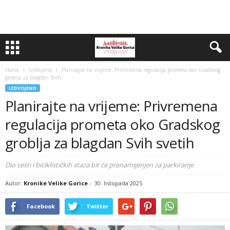
Home
Izdvojeno
Planirajte na vrijeme: Privremena regulacija prometa oko Gradskog
groblja za blagdan Svih...
IZDVOJENO
Planirajte na vrijeme: Privremena
regulacija prometa oko Gradskog
groblja za blagdan Svih svetih
Dio cesti i biciklističkih staza bit će prenamijenjen za parkiranje
Autor:
Kronike Velike Gorice
-
30. listopada 2025
Facebook
Twitter