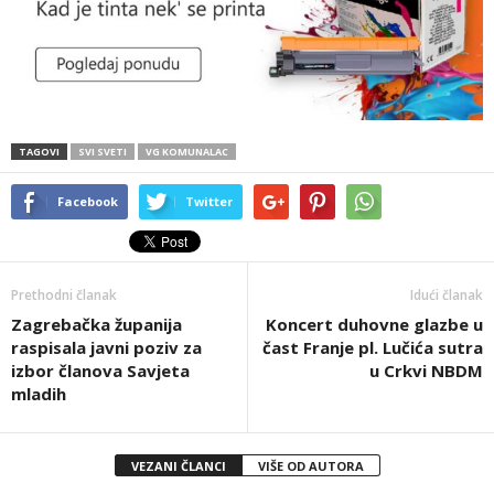
TAGOVI
SVI SVETI
VG KOMUNALAC
Facebook
Twitter
Prethodni članak
Idući članak
Zagrebačka županija
Koncert duhovne glazbe u
raspisala javni poziv za
čast Franje pl. Lučića sutra
izbor članova Savjeta
u Crkvi NBDM
mladih
VEZANI ČLANCI
VIŠE OD AUTORA