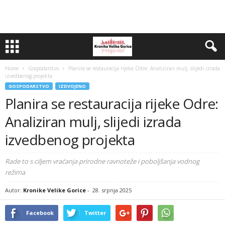
Home
Gospodarstvo
Planira se restauracija rijeke Odre: Analiziran mulj, slijedi izrada
izvedbenog projekta
GOSPODARSTVO
IZDVOJENO
Planira se restauracija rijeke Odre:
Analiziran mulj, slijedi izrada
izvedbenog projekta
Rade to s ciljem vraćanja prirodne ravnoteže i poboljšanja vodnog
režima
Autor:
Kronike Velike Gorice
-
28. srpnja 2025
Facebook
Twitter