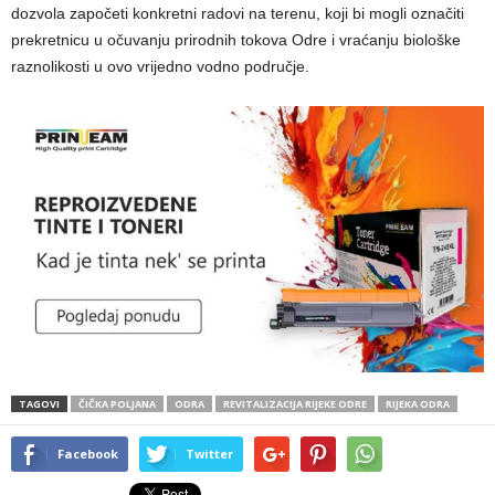
dozvola započeti konkretni radovi na terenu, koji bi mogli označiti
prekretnicu u očuvanju prirodnih tokova Odre i vraćanju biološke
raznolikosti u ovo vrijedno vodno područje.
TAGOVI
ČIČKA POLJANA
ODRA
REVITALIZACIJA RIJEKE ODRE
RIJEKA ODRA
Facebook
Twitter