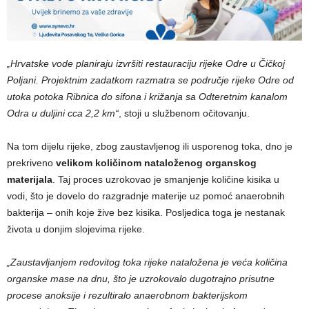
„Hrvatske vode planiraju izvršiti restauraciju rijeke Odre u Čičkoj
Poljani. Projektnim zadatkom razmatra se područje rijeke Odre od
utoka potoka Ribnica do sifona i križanja sa Odteretnim kanalom
Odra u duljini cca 2,2 km“
, stoji u službenom očitovanju.
Na tom dijelu rijeke, zbog zaustavljenog ili usporenog toka, dno je
prekriveno
velikom količinom nataloženog organskog
materijala
. Taj proces uzrokovao je smanjenje količine kisika u
vodi, što je dovelo do razgradnje materije uz pomoć anaerobnih
bakterija – onih koje žive bez kisika. Posljedica toga je nestanak
života u donjim slojevima rijeke.
„Zaustavljanjem redovitog toka rijeke nataložena je veća količina
organske mase na dnu, što je uzrokovalo dugotrajno prisutne
procese anoksije i rezultiralo anaerobnom bakterijskom