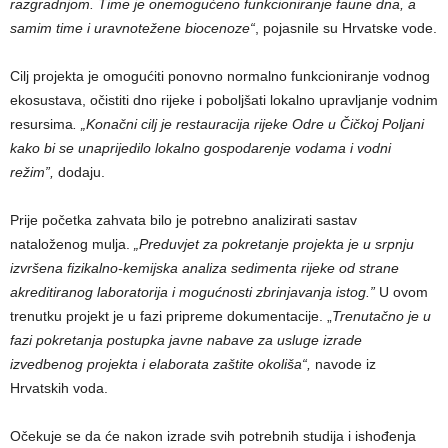
razgradnjom. Time je onemogućeno funkcioniranje faune dna, a
samim time i uravnotežene biocenoze“
, pojasnile su Hrvatske vode.
Cilj projekta je omogućiti ponovno normalno funkcioniranje vodnog
ekosustava, očistiti dno rijeke i poboljšati lokalno upravljanje vodnim
resursima
. „Konačni cilj je restauracija rijeke Odre u Čičkoj Poljani
kako bi se unaprijedilo lokalno gospodarenje vodama i vodni
režim”,
dodaju.
Prije početka zahvata bilo je potrebno analizirati sastav
nataloženog mulja.
„Preduvjet za pokretanje projekta je u srpnju
izvršena fizikalno-kemijska analiza sedimenta rijeke od strane
akreditiranog laboratorija i mogućnosti zbrinjavanja istog.”
U ovom
trenutku projekt je u fazi pripreme dokumentacije. „
Trenutačno je u
fazi pokretanja postupka javne nabave za usluge izrade
izvedbenog projekta i elaborata zaštite okoliša“,
navode iz
Hrvatskih voda.
Očekuje se da će nakon izrade svih potrebnih studija i ishođenja