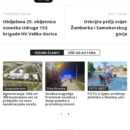
Prethodni članak
Idući članak
Obilježena 25. obljetnica
Otkrijte ptičji svijet
osnutka Udruge 153.
Žumberka i Samoborskog
brigade HV Velika Gorica
gorja
VEZANI ČLANCI
VIŠE OD AUTORA
Gospodarstvo
Crna Kronika
FOTO VIJEST
Aglomeracija: Više od
Strašna tragedija:
FOTO U tijeku uređenje
300 kućanstava već se
Preminuli vozačica i
pločnika u Školskoj ulici
priključilo na novu
dvoje putnika u
kanalizacijsku mrežu
prometnoj nesreći
- Advertisement -