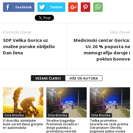
Facebook
Twitter
Prethodni članak
Idući članak
SDP Velika Gorica uz
Medicinski centar Gorica:
snažne poruke obilježio
Uz 20 % popusta na
Dan žena
mamografiju daruje i
poklon bonove
VEZANI ČLANCI
VIŠE OD AUTORA
Crna Kronika
Crna Kronika
Crna Kronika
U dvorištu obiteljske
Strašna tragedija:
Teška prometna
kuće usred dana gorjela
Preminuli vozačica i
nesreća na cesti prema
tri automobila
dvoje putnika u
Odranskom Obrežu:
prometnoj nesreći
poginula jedna osoba