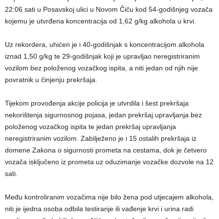
22:06 sati u Posavskoj ulici u Novom Čiču kod 54-godišnjeg vozača
kojemu je utvrđena koncentracija od 1,62 g/kg alkohola u krvi.
​Uz rekordera, uhićen je i 40-godišnjak s koncentracijom alkohola
iznad 1,50 g/kg te 29-godišnjak koji je upravljao neregistriranim
vozilom bez položenog vozačkog ispita, a niti jedan od njih nije
povratnik u činjenju prekršaja.
Tijekom provođenja akcije policija je utvrdila i šest prekršaja
nekorištenja sigurnosnog pojasa, jedan prekršaj upravljanja bez
položenog vozačkog ispita te jedan prekršaj upravljanja
neregistriranim vozilom. Zabilježeno je i 15 ostalih prekršaja iz
domene Zakona o sigurnosti prometa na cestama, dok je četvero
vozača isključeno iz prometa uz oduzimanje vozačke dozvole na 12
sati.
​Među kontroliranim vozačima nije bilo žena pod utjecajem alkohola,
niti je ijedna osoba odbila testiranje ili vađenje krvi i urina radi