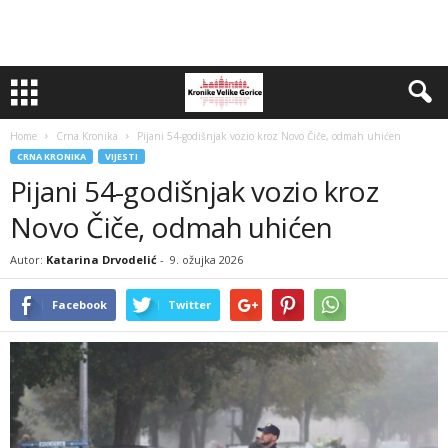
Home
Crna Kronika
Pijani 54-godišnjak vozio kroz Novo Čiče, odmah uhićen
CRNA KRONIKA
VIJESTI
Pijani 54-godišnjak vozio kroz
Novo Čiče, odmah uhićen
Autor:
Katarina Drvodelić
-
9. ožujka 2026
Facebook
Twitter