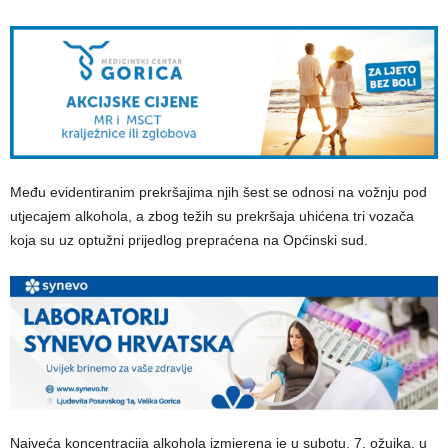
Među evidentiranim prekršajima njih šest se odnosi na vožnju pod
utjecajem alkohola, a zbog težih su prekršaja uhićena tri vozača
koja su uz optužni prijedlog prepraćena na Općinski sud.
Najveća koncentracija alkohola izmjerena je u subotu, 7. ožujka, u