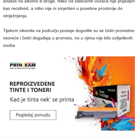
analize na alkohol ili droge. Nitko od zatečenih vozača nije prijavljen
kao recidivist, a nitko nije ni smješten u posebne prostorije do
otriježnjenja.
Tijekom vikenda na području postaje dogodile su se četiri prometne
nesreće i četiri događaja u prometu, no u njima nije bilo ozlijeđenih
osoba