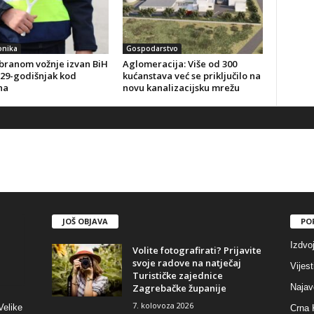
onika
Gospodarstvo
branom vožnje izvan BiH
Aglomeracija: Više od 300
 29-godišnjak kod
kućanstava već se priključilo na
na
novu kanalizacijsku mrežu
JOŠ OBJAVA
PO
Izdvo
Volite fotografirati? Prijavite
svoje radove na natječaj
Vijest
Turističke zajednice
Zagrebačke županije
Najav
7. kolovoza 2026
Velike
Crna 