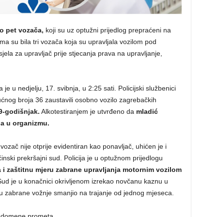
o pet vozača,
koji su uz optužni prijedlog prepraćeni na
ma su bila tri vozača koja su upravljala vozilom pod
jela za upravljač prije stjecanja prava na upravljanje,
e u nedjelju, 17. svibnja, u 2:25 sati. Policijski službenici
ućnog broja 36 zaustavili osobno vozilo zagrebačkih
9-godišnjak.
Alkotestiranjem je utvrđeno da
mladić
la u organizmu.
ozač nije otprije evidentiran kao ponavljač, uhićen je i
ski prekršajni sud. Policija je u optužnom prijedlogu
a i zaštitnu mjeru zabrane upravljanja motornim vozilom
Sud je u konačnici okrivljenom izrekao novčanu kaznu u
u zabrane vožnje smanjio na trajanje od jednog mjeseca.
iz domene prometa.