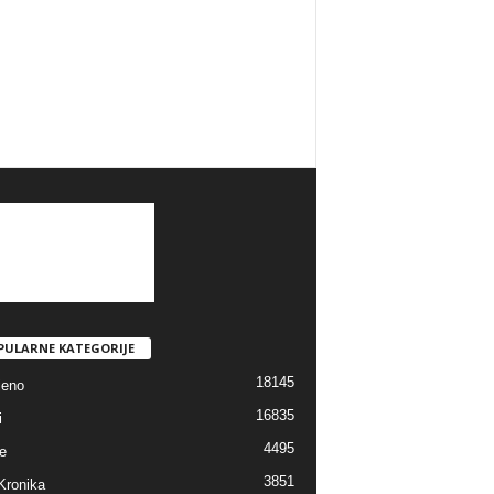
PULARNE KATEGORIJE
18145
jeno
16835
i
4495
e
3851
Kronika