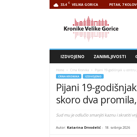
C
VELIKA GORICA
PETAK, 7 KOLOV
33.4
Kronike
Velike
Gorice
IZDVOJENO
ZANIMLJIVOSTI
Home
Crna Kronika
Pijani 19-godišnjak u centru
CRNA KRONIKA
IZDVOJENO
Pijani 19-godišnja
skoro dva promila
Sud mu je odlučio smanjiti kaznu i skratiti vr
Autor:
Katarina Drvodelić
-
18. svibnja 2026