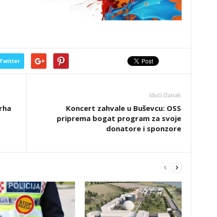
Twitter
Idući članak
rha
Koncert zahvale u Buševcu: OSS
priprema bogat program za svoje
donatore i sponzore