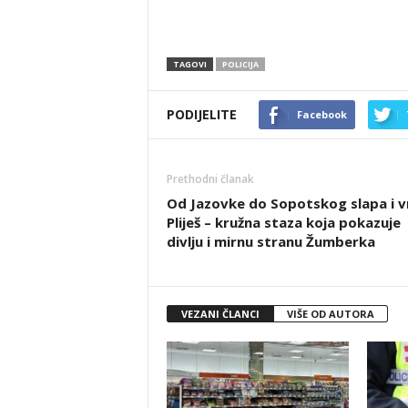
TAGOVI
POLICIJA
PODIJELITE
Facebook
Prethodni članak
Od Jazovke do Sopotskog slapa i v
Pliješ – kružna staza koja pokazuje
divlju i mirnu stranu Žumberka
VEZANI ČLANCI
VIŠE OD AUTORA