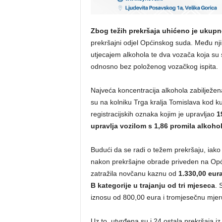
Zbog težih prekršaja uhićeno je ukupn
prekršajni odjel Općinskog suda. Među nji
utjecajem alkohola te dva vozača koja su s
odnosno bez položenog vozačkog ispita.
Najveća koncentracija alkohola zabilježena j
su na kolniku Trga kralja Tomislava kod k
registracijskih oznaka kojim je upravljao
1
upravlja vozilom s 1,86 promila alkoho
Budući da se radi o težem prekršaju, iako v
nakon prekršajne obrade priveden na Općin
zatražila novčanu kaznu od
1.330,00 eur
B kategorije u trajanju od tri mjeseca
. 
iznosu od 800,00 eura i tromjesečnu mjer
Uz to, utvrđena su i 24 ostala prekršaja 