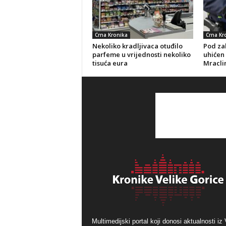
Crna Kronika
Crna Kr
Nekoliko kradljivaca otuđilo
Pod za
parfeme u vrijednosti nekoliko
uhićen
tisuća eura
Mracli
Multimedijski portal koji donosi aktualnosti iz 