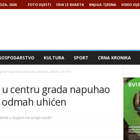
OZA, 2026
FOTO VIJESTI
FRIK IZ KVARTA
KNJIGA TJEDNA
VIDEO VIJE
GOSPODARSTVO
KULTURA
SPORT
CRNA KRONIKA
 grada napuhao skoro dva promila, odmah uhićen
k u centru grada napuhao
, odmah uhićen
ijeme u kojem ne smije voziti