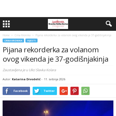
Home
Crna Kronika
Pijana rekorderka za volanom ovog vikenda je 37-godišnjakinja
CRNA KRONIKA
VIJESTI
Pijana rekorderka za volanom
ovog vikenda je 37-godišnjakinja
Zaustavljena je u Ulici Slavka Kolara
Autor:
Katarina Drvodelić
-
11. svibnja 2026
Facebook
Twitter