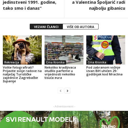
jedinstveni 1991. godine,
a Valentina Špoljarić radi
tako smo i danas”
najbolju gibanicu
VEZANI ČLANCI
VIŠE OD AUTORA
Rekreacija
Crna Kronika
Crna Kronika
Volite fotografirati?
Nekoliko kradljivaca
Pod zabranom vožnje
Prijavite svoje radove na
otuđilo parfeme u
izvan BiH uhićen 29-
natječaj Turističke
vrijednosti nekoliko
godišnjak kod Mraclina
zajednice Zagrebačke
tisuća eura
županije
- Advertisement -