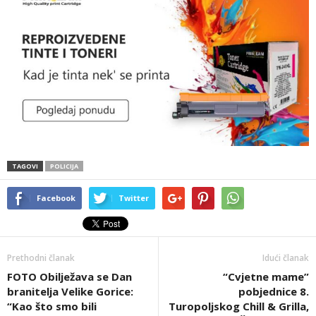
TAGOVI
POLICIJA
Facebook
Twitter
Prethodni članak
Idući članak
FOTO Obilježava se Dan
“Cvjetne mame”
branitelja Velike Gorice:
pobjednice 8.
“Kao što smo bili
Turopoljskog Chill & Grilla,