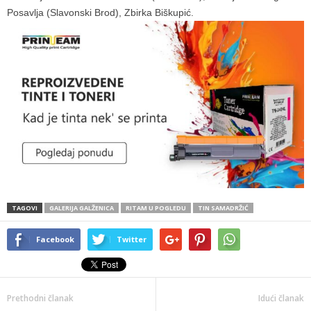
Posavlja (Slavonski Brod), Zbirka Biškupić.
TAGOVI
GALERIJA GALŽENICA
RITAM U POGLEDU
TIN SAMADRŽIĆ
Facebook
Twitter
Prethodni članak
Idući članak