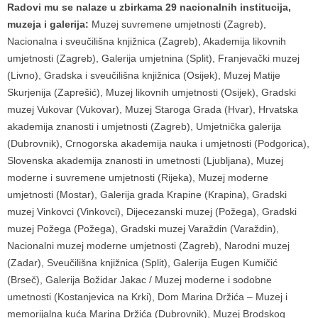
Radovi mu se nalaze u zbirkama 29 nacionalnih institucija,
muzeja i galerija:
Muzej suvremene umjetnosti (Zagreb),
Nacionalna i sveučilišna knjižnica (Zagreb), Akademija likovnih
umjetnosti (Zagreb), Galerija umjetnina (Split), Franjevački muzej
(Livno), Gradska i sveučilišna knjižnica (Osijek), Muzej Matije
Skurjenija (Zaprešić), Muzej likovnih umjetnosti (Osijek), Gradski
muzej Vukovar (Vukovar), Muzej Staroga Grada (Hvar), Hrvatska
akademija znanosti i umjetnosti (Zagreb), Umjetnička galerija
(Dubrovnik), Crnogorska akademija nauka i umjetnosti (Podgorica),
Slovenska akademija znanosti in umetnosti (Ljubljana), Muzej
moderne i suvremene umjetnosti (Rijeka), Muzej moderne
umjetnosti (Mostar), Galerija grada Krapine (Krapina), Gradski
muzej Vinkovci (Vinkovci), Dijecezanski muzej (Požega), Gradski
muzej Požega (Požega), Gradski muzej Varaždin (Varaždin),
Nacionalni muzej moderne umjetnosti (Zagreb), Narodni muzej
(Zadar), Sveučilišna knjižnica (Split), Galerija Eugen Kumičić
(Brseč), Galerija Božidar Jakac / Muzej moderne i sodobne
umetnosti (Kostanjevica na Krki), Dom Marina Držića – Muzej i
memorijalna kuća Marina Držića (Dubrovnik), Muzej Brodskog