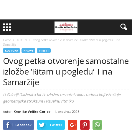
Home
Kultura
Ovog petka otvorenje samostalne izložbe ‘Ritam u pogledu’ Tina
Samaržije
KULTURA
NAJAVE
VIJESTI
Ovog petka otvorenje samostalne
izložbe ‘Ritam u pogledu’ Tina
Samaržije
U Galeriji Galženica bit će izložen recentni ciklus radova koji istražuje
geometrijske strukture i vizualnu ritmiku
Autor:
Kronike Velike Gorice
-
1. prosinca 2025
Facebook
Twitter