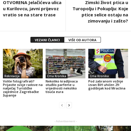
OTVORENA Jelačićeva ulica
Zimski život ptica u
u Kurilovcu, javni prijevoz
Turopolju i Pokuplju: Koje
vratio se na stare trase
ptice selice ostaju na
zimovanju i zašto?
VEZANI ČLANCI
VIŠE OD AUTORA
Rekreacija
Crna Kronika
Crna Kronika
Volite fotografirati?
Nekoliko kradljivaca
Pod zabranom vožnje
Prijavite svoje radove na
otuđilo parfeme u
izvan BiH uhićen 29-
natječaj Turističke
vrijednosti nekoliko
godišnjak kod Mraclina
zajednice Zagrebačke
tisuća eura
županije
- Advertisement -