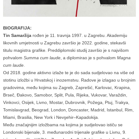
BIOGRAFIJA:
Tin Samaržija
rođen je 11. travnja 1997. u Zagrebu. Akademiju
likovnih umjetnosti u Zagrebu završio je 2022. godine, stekavši
titulu magistra grafike. Preddiplomski studij završio je s najvišom
pohvalom
Summa cum laude
, a diplomirao je s pohvalom
Magna
cum laude
.
Od 2018. godine aktivno izlaže te je do sada sudjelovao na više od
stotinu izložbi u Hrvatskoj i inozemstvu. Radove je izlagao u brojnim
gradovima, među kojima su Zagreb, Zaprešić, Karlovac, Krapina,
Brseč, Đakovo, Samobor, Split, Pula, Rijeka, Vukovar, Varaždin,
Vinkovci, Osijek, Livno, Mostar, Dubrovnik, Požega, Ptuj, Trakya,
Tomislavgrad, Beograd, London, Doncaster, Madrid, Istanbul, Rim,
Miami, Brasilia, New York i Nevşehir–Kapadokija.
Među značajnijim izložbama na kojima je sudjelovao ističu se
Londonski bijenale, 3. međunarodni trijenale grafike u Livnu, 9.