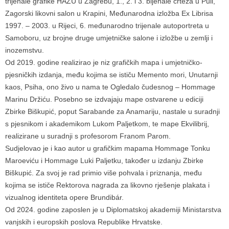
trijenale grafike HAZU u Zagrebu, 1., 2. i 3. bijenale crteža u Puli,
Zagorski likovni salon u Krapini, Međunarodna izložba Ex Librisa
1997. – 2003. u Rijeci, 6. međunarodno trijenale autoportreta u
Samoboru, uz brojne druge umjetničke salone i izložbe u zemlji i
inozemstvu.
Od 2019. godine realizirao je niz grafičkih mapa i umjetničko-
pjesničkih izdanja, među kojima se ističu Memento mori, Unutarnji
kaos, Psiha, ono živo u nama te Ogledalo čudesnog – Hommage
Marinu Držiću. Posebno se izdvajaju mape ostvarene u ediciji
Zbirke Biškupić, poput Sarabande za Anamariju, nastale u suradnji
s pjesnikom i akademikom Lukom Paljetkom, te mape Ekvilibrij,
realizirane u suradnji s profesorom Franom Parom.
Sudjelovao je i kao autor u grafičkim mapama Hommage Tonku
Maroeviću i Hommage Luki Paljetku, također u izdanju Zbirke
Biškupić. Za svoj je rad primio više pohvala i priznanja, među
kojima se ističe Rektorova nagrada za likovno rješenje plakata i
vizualnog identiteta opere Brundibár.
Od 2024. godine zaposlen je u Diplomatskoj akademiji Ministarstva
vanjskih i europskih poslova Republike Hrvatske.