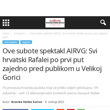
Home
Izdvojeno
Ove subote spektakl AIRVG: Svi hrvatski Rafalei po prvi put zajedno
pred...
IZDVOJENO
NAJAVE
Ove subote spektakl AIRVG: Svi
hrvatski Rafalei po prvi put
zajedno pred publikom u Velikoj
Gorici
Po prvi puta hrvatska publika imat će priliku vidjeti cjelokupnu 191.
eskadrilu – svih 12 višenamjenskih borbenih aviona Dassault Rafale
Autor:
Kronike Velike Gorice
-
8. svibnja 2025