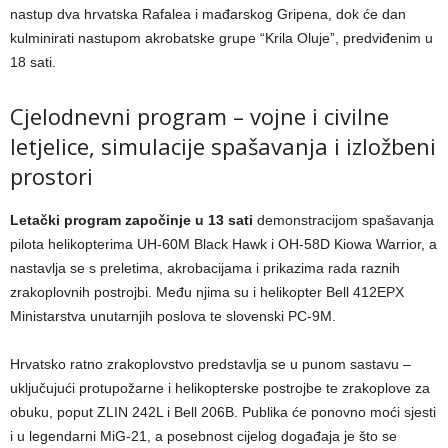
nastup dva hrvatska Rafalea i mađarskog Gripena, dok će dan
kulminirati nastupom akrobatske grupe “Krila Oluje”, predviđenim u
18 sati.
Cjelodnevni program – vojne i civilne
letjelice, simulacije spašavanja i izložbeni
prostori
Letački program započinje u 13 sati
demonstracijom spašavanja
pilota helikopterima UH-60M Black Hawk i OH-58D Kiowa Warrior, a
nastavlja se s preletima, akrobacijama i prikazima rada raznih
zrakoplovnih postrojbi. Među njima su i helikopter Bell 412EPX
Ministarstva unutarnjih poslova te slovenski PC-9M.
Hrvatsko ratno zrakoplovstvo predstavlja se u punom sastavu –
uključujući protupožarne i helikopterske postrojbe te zrakoplove za
obuku, poput ZLIN 242L i Bell 206B. Publika će ponovno moći sjesti
i u legendarni MiG-21, a posebnost cijelog događaja je što se