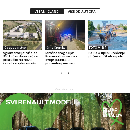
VEZANI ČLANCI
VIŠE OD AUTORA
Gospodarstvo
Crna Kronika
FOTO VIJEST
Aglomeracija: Više od
Strašna tragedija:
FOTO U tijeku uređenje
300 kućanstava već se
Preminuli vozačica i
pločnika u Školskoj ulici
priključilo na novu
dvoje putnika u
kanalizacijsku mrežu
prometnoj nesreći
- Advertisement -