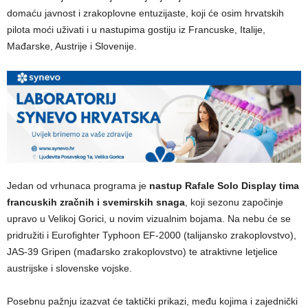
domaću javnost i zrakoplovne entuzijaste, koji će osim hrvatskih
pilota moći uživati i u nastupima gostiju iz Francuske, Italije,
Mađarske, Austrije i Slovenije.
Jedan od vrhunaca programa je
nastup Rafale Solo Display tima
francuskih zračnih i svemirskih snaga
, koji sezonu započinje
upravo u Velikoj Gorici, u novim vizualnim bojama. Na nebu će se
pridružiti i Eurofighter Typhoon EF-2000 (talijansko zrakoplovstvo),
JAS-39 Gripen (mađarsko zrakoplovstvo) te atraktivne letjelice
austrijske i slovenske vojske.
Posebnu pažnju izazvat će taktički prikazi, među kojima i zajednički