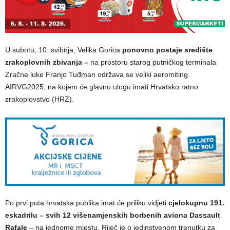
U subotu, 10. svibnja, Velika Gorica
ponovno postaje središte
zrakoplovnih zbivanja –
na prostoru starog putničkog terminala
Zračne luke Franjo Tuđman održava se veliki aeromiting
AIRVG2025, na kojem će glavnu ulogu imati Hrvatsko ratno
zrakoplovstvo (HRZ).
Po prvi puta hrvatska publika imat će priliku vidjeti
cjelokupnu 191.
eskadrilu – svih 12 višenamjenskih borbenih aviona Dassault
Rafale
– na jednome mjestu. Riječ je o jedinstvenom trenutku za