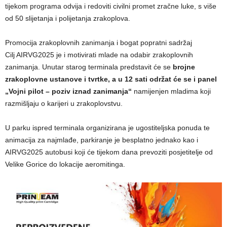
tijekom programa odvija i redoviti civilni promet zračne luke, s više
od 50 slijetanja i polijetanja zrakoplova.
Promocija zrakoplovnih zanimanja i bogat popratni sadržaj
Cilj AIRVG2025 je i motivirati mlade na odabir zrakoplovnih
zanimanja. Unutar starog terminala predstavit će se
brojne
zrakoplovne ustanove i tvrtke, a u 12 sati održat će se i panel
„Vojni pilot – poziv iznad zanimanja“
namijenjen mladima koji
razmišljaju o karijeri u zrakoplovstvu.
U parku ispred terminala organizirana je ugostiteljska ponuda te
animacija za najmlađe, parkiranje je besplatno jednako kao i
AIRVG2025 autobusi koji će tijekom dana prevoziti posjetitelje od
Velike Gorice do lokacije aeromitinga.