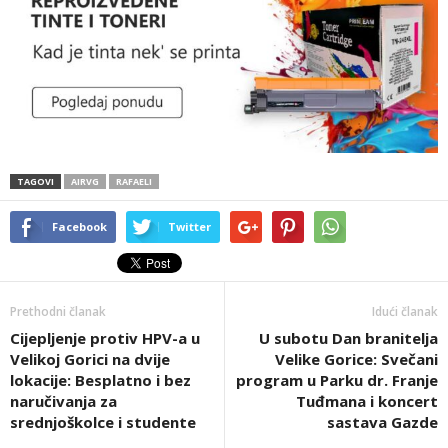
TAGOVI
AIRVG
RAFAELI
Facebook
Twitter
Prethodni članak
Idući članak
Cijepljenje protiv HPV-a u
U subotu Dan branitelja
Velikoj Gorici na dvije
Velike Gorice: Svečani
lokacije: Besplatno i bez
program u Parku dr. Franje
naručivanja za
Tuđmana i koncert
srednjoškolce i studente
sastava Gazde