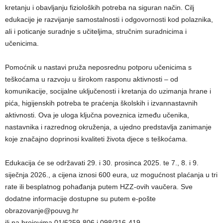
kretanju i obavljanju fizioloških potreba na siguran način. Cilj
edukacije je razvijanje samostalnosti i odgovornosti kod polaznika,
ali i poticanje suradnje s učiteljima, stručnim suradnicima i
učenicima.
Pomoćnik u nastavi pruža neposrednu potporu učenicima s
teškoćama u razvoju u širokom rasponu aktivnosti – od
komunikacije, socijalne uključenosti i kretanja do uzimanja hrane i
pića, higijenskih potreba te praćenja školskih i izvannastavnih
aktivnosti. Ova je uloga ključna poveznica između učenika,
nastavnika i razrednog okruženja, a ujedno predstavlja zanimanje
koje značajno doprinosi kvaliteti života djece s teškoćama.
Edukacija će se održavati 29. i 30. prosinca 2025. te 7., 8. i 9.
siječnja 2026., a cijena iznosi 600 eura, uz mogućnost plaćanja u tri
rate ili besplatnog pohađanja putem HZZ-ovih vaučera. Sve
dodatne informacije dostupne su putem e-pošte
obrazovanje@pouvg.hr
ili na brojevima 01/6259-806 i 098/316-419.