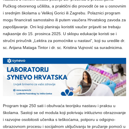
Pučkog otvorenog učilišta, a praktični dio provodit će se u osnovnim
i srednjim školama u Velikoj Gorici ili Zagrebu. Polaznici program
mogu financirati samostalno ili putem vaučera Hrvatskog zavoda za
zapošljavanje. Oni koji planiraju koristiti vaučer prijaviti se trebaju
najkasnije do 15. prosinca 2025. U sklopu edukacije koristi se i
stručni priručnik „Lektira za pomoćnike u nastavi“, koji su uredile dr.
sc. Arijana Mataga Tintor i dr. sc. Kristina Vujnović sa suradnicima.
Program traje 250 sati i obuhvaća teorijsku nastavu i praksu u
školama. Sastoji se od modula koji pokrivaju inkluzivno obrazovanje
i razvojne osobitosti učenika s teškoćama, potporu u odgojno-
obrazovnom procesu i socijalnom uključivanju te pružanje pomoći u