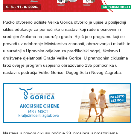
Pučko otvoreno učilište Velika Gorica otvorilo je upise u posljednji
ciklus edukacije za pomoćnike u nastavi koji rade u osnovnim i
srednjim školama na području grada. Riječ je o programu koji se
provodi uz odobrenje Ministarstva znanosti, obrazovanja i mladih te
u suradnji s Upravnim odjelom za predškolski odgoj, školstvo i
društvene djelatnosti Grada Velike Gorice. U prethodnim ciklusima
kroz ovaj je program uspješno obrazovano 135 pomoćnika u
nastavi s područja Velike Gorice, Dugog Sela i Novog Zagreba.
Nastava u novom ciklusu počinje 29. prosinca u prostorijama