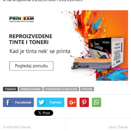
TAGOVI
OBRAZOVANJE
POMOĆNICI U NASTAVI
POUVG
Facebook
Twitter
Prethodni članak
Idući članak