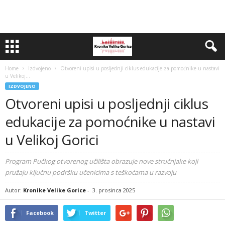
Home
Izdvojeno
Otvoreni upisi u posljednji ciklus edukacije za pomoćnike u nastavi
u Velikoj...
IZDVOJENO
Otvoreni upisi u posljednji ciklus
edukacije za pomoćnike u nastavi
u Velikoj Gorici
Program Pučkog otvorenog učilišta obrazuje nove stručnjake koji
pružaju ključnu podršku učenicima s teškoćama u razvoju
Autor:
Kronike Velike Gorice
-
3. prosinca 2025
Facebook
Twitter