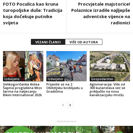
FOTO Poculica kao kruna
Procvjetale majstorice!
turopoljske duše: Tradicija
Polaznice izradile najljepše
koja dočekuje putnike
adventske vijence na
svijeta
radionici
VEZANI ČLANCI
VIŠE OD AUTORA
Izdvojeno
Izdvojeno
Gospodarstvo
Velikogoričanka Antea
Prijavite se na 2.
Aglomeracija: Više od
Šapina proglašena Miss
Obiteljsku biciklijadu u
300 kućanstava već se
šarma na natjecanju
Gradićima
priključilo na novu
Bikini International 2026.
kanalizacijsku mrežu
- Advertisement -