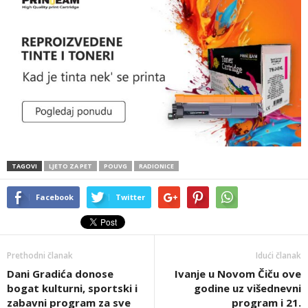
TAGOVI
LJETO ZA PET
POUVG
RADIONICE
Facebook
Twitter
Prethodni članak
Idući članak
Dani Gradića donose
Ivanje u Novom Čiču ove
bogat kulturni, sportski i
godine uz višednevni
zabavni program za sve
program i 21.