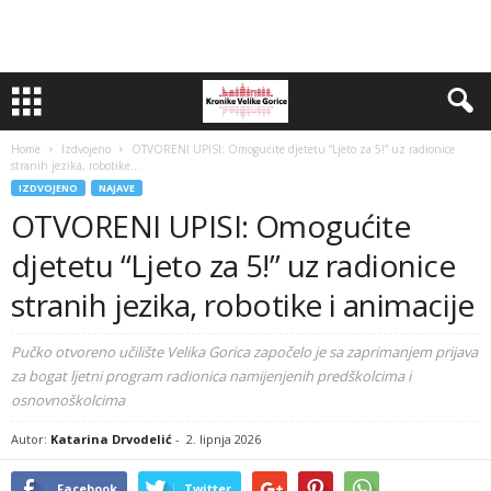
Home
Izdvojeno
OTVORENI UPISI: Omogućite djetetu “Ljeto za 5!” uz radionice
stranih jezika, robotike...
IZDVOJENO
NAJAVE
OTVORENI UPISI: Omogućite
djetetu “Ljeto za 5!” uz radionice
stranih jezika, robotike i animacije
Pučko otvoreno učilište Velika Gorica započelo je sa zaprimanjem prijava
za bogat ljetni program radionica namijenjenih predškolcima i
osnovnoškolcima
Autor:
Katarina Drvodelić
-
2. lipnja 2026
Facebook
Twitter