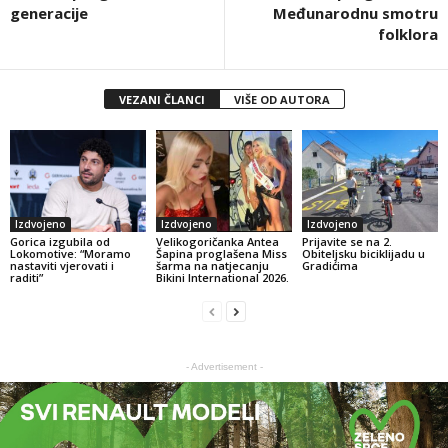
generacije
Međunarodnu smotru
folklora
VEZANI ČLANCI
VIŠE OD AUTORA
Izdvojeno
Izdvojeno
Izdvojeno
Gorica izgubila od
Velikogoričanka Antea
Prijavite se na 2.
Lokomotive: “Moramo
Šapina proglašena Miss
Obiteljsku biciklijadu u
nastaviti vjerovati i
šarma na natjecanju
Gradićima
raditi”
Bikini International 2026.
- Advertisement -