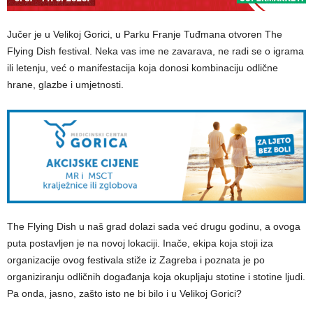
Jučer je u Velikoj Gorici, u Parku Franje Tuđmana otvoren The
Flying Dish festival. Neka vas ime ne zavarava, ne radi se o igrama
ili letenju, već o manifestacija koja donosi kombinaciju odlične
hrane, glazbe i umjetnosti.
The Flying Dish u naš grad dolazi sada već drugu godinu, a ovoga
puta postavljen je na novoj lokaciji. Inače, ekipa koja stoji iza
organizacije ovog festivala stiže iz Zagreba i poznata je po
organiziranju odličnih događanja koja okupljaju stotine i stotine ljudi.
Pa onda, jasno, zašto isto ne bi bilo i u Velikoj Gorici?