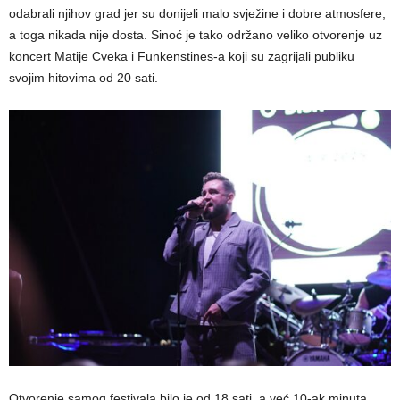
odabrali njihov grad jer su donijeli malo svježine i dobre atmosfere,
a toga nikada nije dosta. Sinoć je tako održano veliko otvorenje uz
koncert Matije Cveka i Funkenstines-a koji su zagrijali publiku
svojim hitovima od 20 sati.
Otvorenje samog festivala bilo je od 18 sati, a već 10-ak minuta