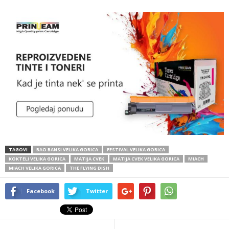
TAGOVI
BAO BANSI VELIKA GORICA
FESTIVAL VELIKA GORICA
KOKTELI VELIKA GORICA
MATIJA CVEK
MATIJA CVEK VELIKA GORICA
MIACH
MIACH VELIKA GORICA
THE FLYING DISH
Facebook
Twitter