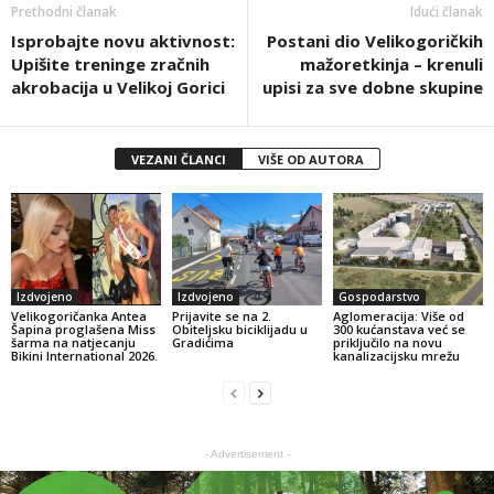
Prethodni članak
Idući članak
Isprobajte novu aktivnost:
Postani dio Velikogoričkih
Upišite treninge zračnih
mažoretkinja – krenuli
akrobacija u Velikoj Gorici
upisi za sve dobne skupine
VEZANI ČLANCI
VIŠE OD AUTORA
Izdvojeno
Izdvojeno
Gospodarstvo
Velikogoričanka Antea
Prijavite se na 2.
Aglomeracija: Više od
Šapina proglašena Miss
Obiteljsku biciklijadu u
300 kućanstava već se
šarma na natjecanju
Gradićima
priključilo na novu
Bikini International 2026.
kanalizacijsku mrežu
- Advertisement -