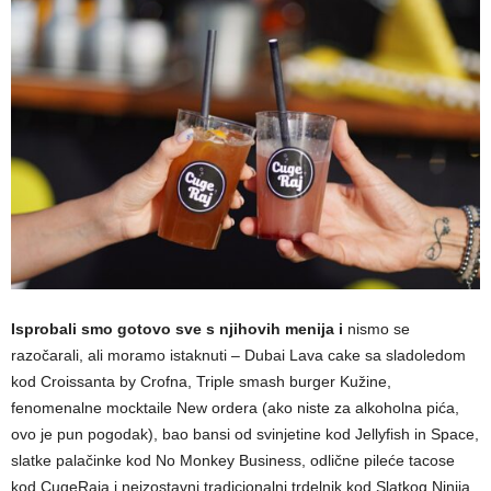
Isprobali smo gotovo sve s njihovih menija i
nismo se
razočarali, ali moramo istaknuti – Dubai Lava cake sa sladoledom
kod Croissanta by Crofna, Triple smash burger Kužine,
fenomenalne mocktaile New ordera (ako niste za alkoholna pića,
ovo je pun pogodak), bao bansi od svinjetine kod Jellyfish in Space,
slatke palačinke kod No Monkey Business, odlične pileće tacose
kod CugeRaja i neizostavni tradicionalni trdelnik kod Slatkog Ninija.