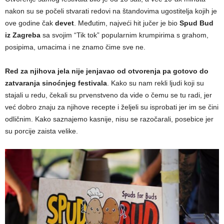
nakon su se počeli stvarati redovi na štandovima ugostitelja kojih je
ove godine čak
devet
. Međutim, najveći hit jučer je bio
Spud Bud
iz Zagreba
sa svojim “Tik tok” popularnim krumpirima s grahom,
posipima, umacima i ne znamo čime sve ne.
Red za njihova jela nije jenjavao od otvorenja pa gotovo do
zatvaranja sinoćnjeg festivala
. Kako su nam rekli ljudi koji su
stajali u redu, čekali su prvenstveno da vide o čemu se tu radi, jer
već dobro znaju za njihove recepte i željeli su isprobati jer im se čini
odličnim. Kako saznajemo kasnije, nisu se razočarali, posebice jer
su porcije zaista velike.