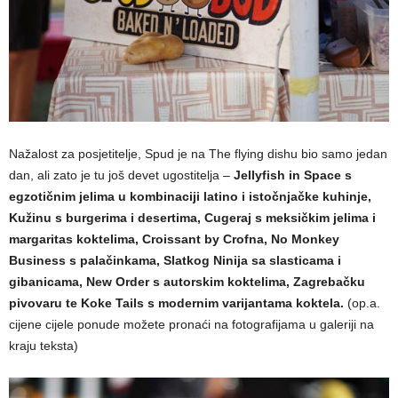
Nažalost za posjetitelje, Spud je na The flying dishu bio samo jedan
dan, ali zato je tu još devet ugostitelja –
Jellyfish in Space s
egzotičnim jelima u kombinaciji latino i istočnjačke kuhinje,
Kužinu s burgerima i desertima, Cugeraj s meksičkim jelima i
margaritas koktelima, Croissant by Crofna, No Monkey
Business s palačinkama, Slatkog Ninija sa slasticama i
gibanicama, New Order s autorskim koktelima, Zagrebačku
pivovaru te Koke Tails s modernim varijantama koktela.
(op.a.
cijene cijele ponude možete pronaći na fotografijama u galeriji na
kraju teksta)