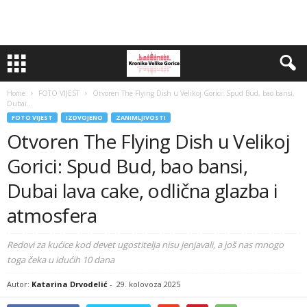
Home
FOTO VIJEST
Otvoren The Flying Dish u Velikoj Gorici: Spud Bud, bao bansi,
Dubai...
FOTO VIJEST
IZDVOJENO
ZANIMLJIVOSTI
Otvoren The Flying Dish u Velikoj
Gorici: Spud Bud, bao bansi,
Dubai lava cake, odlična glazba i
atmosfera
Redovi za kućice kod devet ugostitelja nisu jenjavali, a još nas mnogo
toga čeka u idućih 10 dana
Autor:
Katarina Drvodelić
-
29. kolovoza 2025