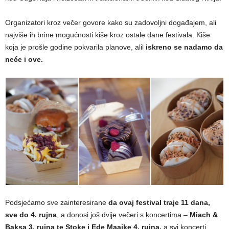
Organizatori kroz večer govore kako su zadovoljni događajem, ali
najviše ih brine mogućnosti kiše kroz ostale dane festivala. Kiše
koja je prošle godine pokvarila planove, alil
iskreno se nadamo da
neće i ove.
Podsjećamo sve zainteresirane
da ovaj festival traje 11 dana,
sve do 4. rujna
, a donosi još dvije večeri s koncertima –
Miach &
Baksa 3. rujna te Stoke i Ede Maajke 4. rujna,
a svi koncerti