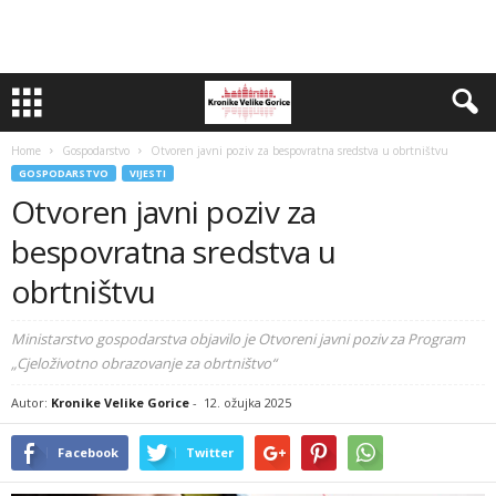
Home
Gospodarstvo
Otvoren javni poziv za bespovratna sredstva u obrtništvu
GOSPODARSTVO
VIJESTI
Otvoren javni poziv za
bespovratna sredstva u
obrtništvu
Ministarstvo gospodarstva objavilo je Otvoreni javni poziv za Program
„Cjeloživotno obrazovanje za obrtništvo“
Autor:
Kronike Velike Gorice
-
12. ožujka 2025
Facebook
Twitter