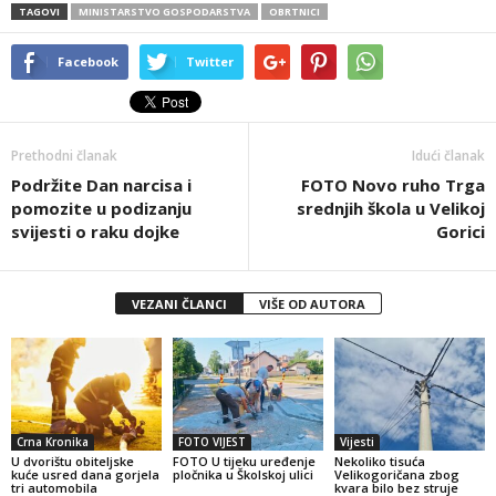
TAGOVI
MINISTARSTVO GOSPODARSTVA
OBRTNICI
Facebook
Twitter
Prethodni članak
Idući članak
Podržite Dan narcisa i
FOTO Novo ruho Trga
pomozite u podizanju
srednjih škola u Velikoj
svijesti o raku dojke
Gorici
VEZANI ČLANCI
VIŠE OD AUTORA
Crna Kronika
FOTO VIJEST
Vijesti
U dvorištu obiteljske
FOTO U tijeku uređenje
Nekoliko tisuća
kuće usred dana gorjela
pločnika u Školskoj ulici
Velikogoričana zbog
tri automobila
kvara bilo bez struje