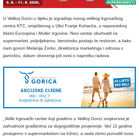
U Velikoj Gorici u tijeku je izgradnja novog velikog trgovačkog
centra KTC, smještenog u Ulici Franje Kuharića, u neposrednoj
blizini Eurospina i Muller trgovine. Novi centar obuhvatit će
supermarket, poljoljekarnu, benzinsku postaju te restoran, a kako
nam govori Melanija Zorko, direktorica marketinga i odnosa s
javnošću, datum otvorenja još ovisi o napretku radova.
„
Veliki trgovački centar koji gradimo u Velikoj Gorici svojevrsna je
zahvalnost građanima za dugogodišnje povjerenje. Već 11 godina
poslujemo s supermarketom na tržnici, a sada ćemo ponuditi novu