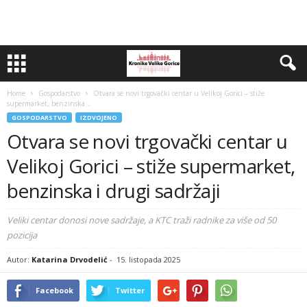
Home
Gospodarstvo
Otvara se novi trgovački centar u Velikoj Gorici – stiže
supermarket, benzinska...
GOSPODARSTVO
IZDVOJENO
Otvara se novi trgovački centar u
Velikoj Gorici – stiže supermarket,
benzinska i drugi sadržaji
Veliki centar donosi nove sadržaje, a KTC traži radnike za više od 50
pozicija
Autor:
Katarina Drvodelić
-
15. listopada 2025
Facebook
Twitter