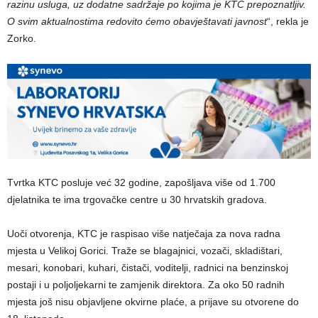
razinu usluga, uz dodatne sadržaje po kojima je KTC prepoznatljiv.
O svim aktualnostima redovito ćemo obavještavati javnost
“, rekla je
Zorko.
Tvrtka KTC posluje već 32 godine, zapošljava više od 1.700
djelatnika te ima trgovačke centre u 30 hrvatskih gradova.
Uoči otvorenja, KTC je raspisao više natječaja za nova radna
mjesta u Velikoj Gorici. Traže se blagajnici, vozači, skladištari,
mesari, konobari, kuhari, čistači, voditelji, radnici na benzinskoj
postaji i u poljoljekarni te zamjenik direktora. Za oko 50 radnih
mjesta još nisu objavljene okvirne plaće, a prijave su otvorene do