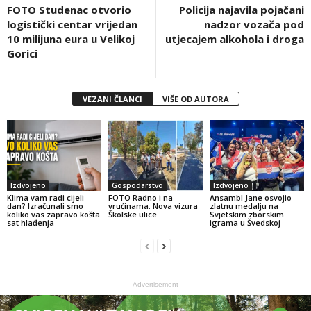
FOTO Studenac otvorio
Policija najavila pojačani
logistički centar vrijedan
nadzor vozača pod
10 milijuna eura u Velikoj
utjecajem alkohola i droga
Gorici
VEZANI ČLANCI
VIŠE OD AUTORA
Izdvojeno
Gospodarstvo
Izdvojeno
Klima vam radi cijeli
FOTO Radno i na
Ansambl Jane osvojio
dan? Izračunali smo
vrućinama: Nova vizura
zlatnu medalju na
koliko vas zapravo košta
Školske ulice
Svjetskim zborskim
sat hlađenja
igrama u Švedskoj
- Advertisement -