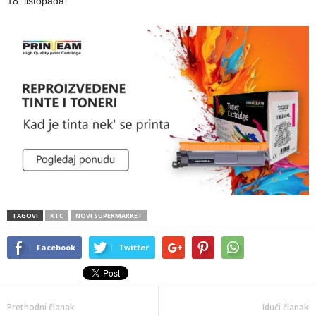
18. listopada.
TAGOVI
KTC
NOVI SUPERMARKET
Facebook
Twitter
Prethodni članak
Idući članak