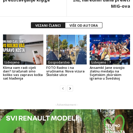
MIG-ova
VEZANI ČLANCI
VIŠE OD AUTORA
Izdvojeno
Gospodarstvo
Izdvojeno
Klima vam radi cijeli
FOTO Radno i na
Ansambl Jane osvojio
dan? Izračunali smo
vrućinama: Nova vizura
zlatnu medalju na
koliko vas zapravo košta
Školske ulice
Svjetskim zborskim
sat hlađenja
igrama u Švedskoj
- Advertisement -