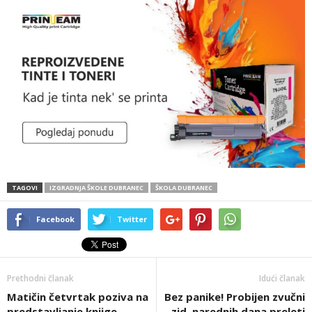
TAGOVI
IZGRADNJA ŠKOLE DUBRANEC
ŠKOLA DUBRANEC
Facebook
Twitter
Prethodni članak
Idući članak
Matičin četvrtak poziva na
Bez panike! Probijen zvučni
predstavljanje knjige
zid, narednih dana preleti