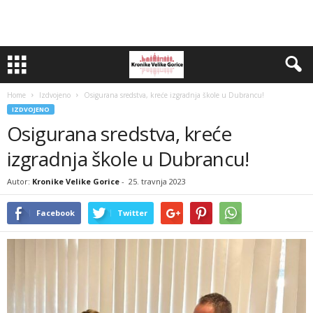
Home
Izdvojeno
Osigurana sredstva, kreće izgradnja škole u Dubrancu!
IZDVOJENO
Osigurana sredstva, kreće
izgradnja škole u Dubrancu!
Autor:
Kronike Velike Gorice
-
25. travnja 2023
Facebook
Twitter