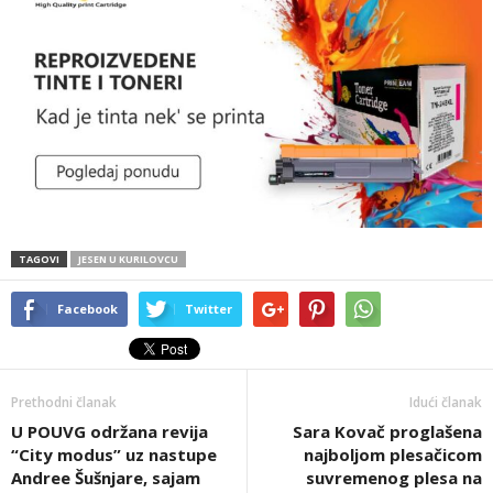
TAGOVI
JESEN U KURILOVCU
Facebook
Twitter
Prethodni članak
Idući članak
U POUVG održana revija
Sara Kovač proglašena
“City modus” uz nastupe
najboljom plesačicom
Andree Šušnjare, sajam
suvremenog plesa na