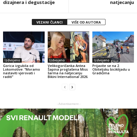
dizajnera i degustacije
natjecanju
VEZANI ČLANCI
VIŠE OD AUTORA
Izdvojeno
Izdvojeno
Izdvojeno
Gorica izgubila od
Velikogoričanka Antea
Prijavite se na 2.
Lokomotive: “Moramo
Šapina proglašena Miss
Obiteljsku biciklijadu u
nastaviti vjerovati i
šarma na natjecanju
Gradićima
raditi”
Bikini International 2026.
- Advertisement -