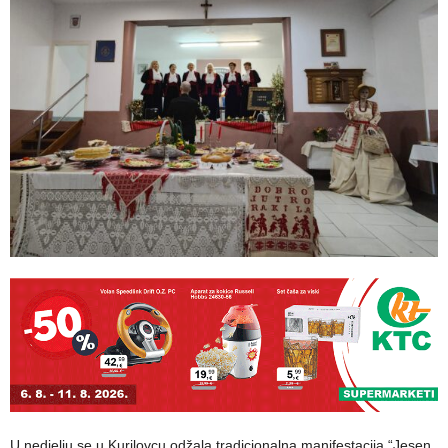
U nedjelju se u Kurilovcu odžala tradicionalna manifestacija “Jesen