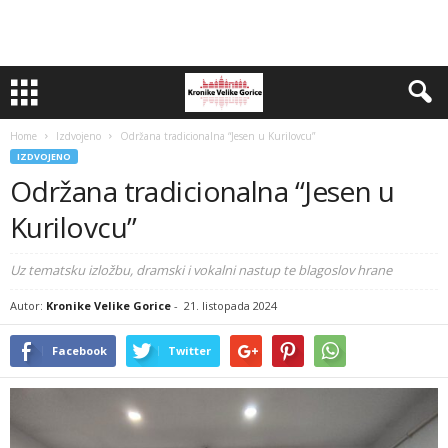
Home
Izdvojeno
Održana tradicionalna “Jesen u Kurilovcu”
IZDVOJENO
Održana tradicionalna “Jesen u
Kurilovcu”
Uz tematsku izložbu, dramski i vokalni nastup te blagoslov hrane
Autor:
Kronike Velike Gorice
-
21. listopada 2024
Facebook
Twitter