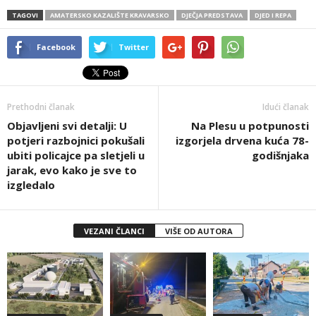
TAGOVI
AMATERSKO KAZALIŠTE KRAVARSKO
DJEČJA PREDSTAVA
DJED I REPA
Facebook
Twitter
Prethodni članak
Idući članak
Objavljeni svi detalji: U
Na Plesu u potpunosti
potjeri razbojnici pokušali
izgorjela drvena kuća 78-
ubiti policajce pa sletjeli u
godišnjaka
jarak, evo kako je sve to
izgledalo
VEZANI ČLANCI
VIŠE OD AUTORA