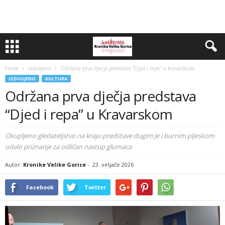
Home
Izdvojeno
Održana prva dječja predstava “Djed i repa” u Kravarskom
IZDVOJENO
KULTURA
Održana prva dječja predstava
“Djed i repa” u Kravarskom
Okupljeno gledateljstvo na kraju predstave dugim je i burnim pljeskom
odalo priznanje za odličan nastup glumaca
Autor:
Kronike Velike Gorice
-
23. veljače 2026
Facebook
Twitter