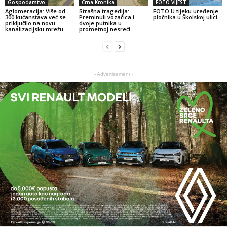
Gospodarstvo
Crna Kronika
FOTO VIJEST
Aglomeracija: Više od
Strašna tragedija:
FOTO U tijeku uređenje
300 kućanstava već se
Preminuli vozačica i
pločnika u Školskoj ulici
priključilo na novu
dvoje putnika u
kanalizacijsku mrežu
prometnoj nesreći
- Advertisement -