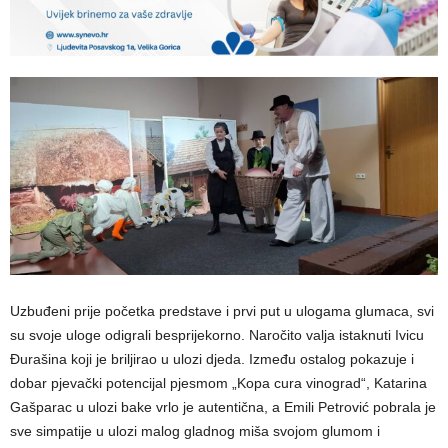
Uzbuđeni prije početka predstave i prvi put u ulogama glumaca, svi
su svoje uloge odigrali besprijekorno. Naročito valja istaknuti Ivicu
Đurašina koji je briljirao u ulozi djeda. Između ostalog pokazuje i
dobar pjevački potencijal pjesmom „Kopa cura vinograd“, Katarina
Gašparac u ulozi bake vrlo je autentična, a Emili Petrović pobrala je
sve simpatije u ulozi malog gladnog miša svojom glumom i