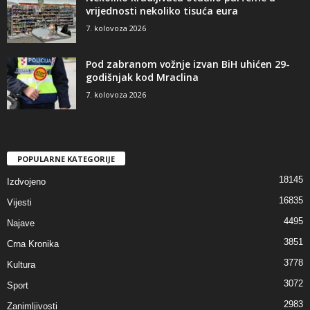
vrijednosti nekoliko tisuća eura
7. kolovoza 2026
Pod zabranom vožnje izvan BiH uhićen 29-
godišnjak kod Mraclina
7. kolovoza 2026
POPULARNE KATEGORIJE
18145
Izdvojeno
16835
Vijesti
4495
Najave
3851
Crna Kronika
3778
Kultura
3072
Sport
2983
Zanimljivosti