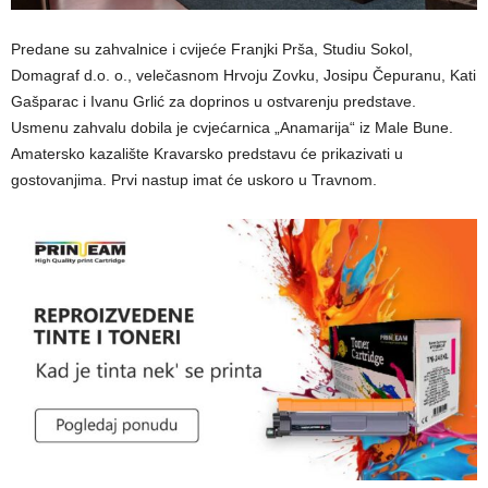
Predane su zahvalnice i cvijeće Franjki Prša, Studiu Sokol,
Domagraf d.o. o., velečasnom Hrvoju Zovku, Josipu Čepuranu, Kati
Gašparac i Ivanu Grlić za doprinos u ostvarenju predstave.
Usmenu zahvalu dobila je cvjećarnica „Anamarija“ iz Male Bune.
Amatersko kazalište Kravarsko predstavu će prikazivati u
gostovanjima. Prvi nastup imat će uskoro u Travnom.