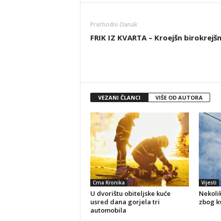
Prethodni članak
FRIK IZ KVARTA – Kroejšn birokrejš
VEZANI ČLANCI
VIŠE OD AUTORA
Crna Kronika
Vijesti
U dvorištu obiteljske kuće
Nekolik
usred dana gorjela tri
zbog kv
automobila