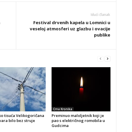
Idući članak
n
Festival drvenih kapela u Lomnici u
veseloj atmosferi uz glazbu i ovacije
publike
Crna Kronika
o tisuća Velikogoričana
Preminuo maloljetnik koji je
ara bilo bez struje
pao s električnog romobila u
Gudcima