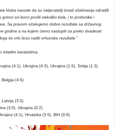
arate kluba navode da su natjecatelji iznad očekivanja odradili
gotovi svi borci prošli nekoliko kola, i to protivnike i
atea. Sa pravom očekujemo dobre rezultate sa državnog
ove godine a na kojem ćemo nastupiti sa preko dvadeset
oja će vrlo brzo raditi vrhunske rezultate
.”
o mladim karatistima:
jina (4:1), Ukrajina (4:3), Ukrajina (1:5), Srbija (1:3)
 Belgija (4:6)
 Latvija (3:5)
ina (3:0), Ukrajina (0:2)
rajina (4:1), Hrvatska (3:5), BIH (0:8)