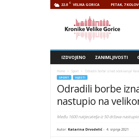
C
VELIKA GORICA
PETAK, 7 KOLOV
22.8
Kronike
Velike
Gorice
IZDVOJENO
ZANIMLJIVOSTI
Home
Sport
Odradili borbe iznad očekivanja! Kar
SPORT
VIJESTI
Odradili borbe izn
nastupio na veliko
Među 1600 natjecatelja iz 50 država nastupio j
Autor:
Katarina Drvodelić
-
4. srpnja 2021