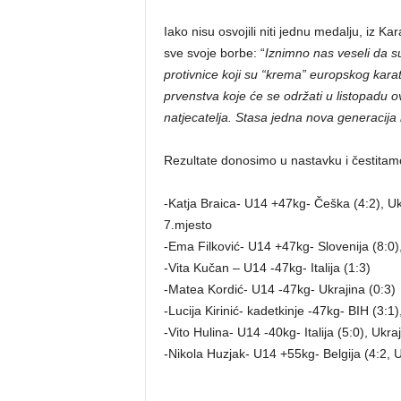
Iako nisu osvojili niti jednu medalju, iz K
sve svoje borbe: “
Iznimno nas veseli da su 
protivnice koji su “krema” europskog kar
prvenstva koje će se održati u listopadu 
natjecatelja. Stasa jedna nova generacija k
Rezultate donosimo u nastavku i čestitam
-Katja Braica- U14 +47kg- Češka (4:2), Ukra
7.mjesto
-Ema Filković- U14 +47kg- Slovenija (8:0),
-Vita Kučan – U14 -47kg- Italija (1:3)
-Matea Kordić- U14 -47kg- Ukrajina (0:3)
-Lucija Kirinić- kadetkinje -47kg- BIH (3:1),
-Vito Hulina- U14 -40kg- Italija (5:0), Ukraj
-Nikola Huzjak- U14 +55kg- Belgija (4:2, Uk