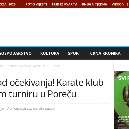
OZA, 2026
FOTO VIJESTI
FRIK IZ KVARTA
KNJIGA TJEDNA
VIDEO VIJE
GOSPODARSTVO
KULTURA
SPORT
CRNA KRONIKA
ate klub nastupio na velikom turniru u Poreču
ad očekivanja! Karate klub
m turniru u Poreču
e i dio natjecatelja Karate kluba