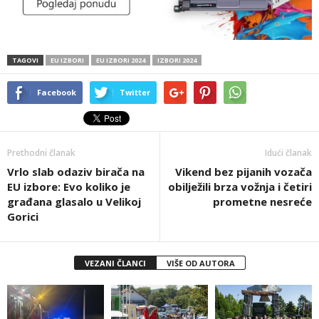
TAGOVI
EU IZBORI
EU IZBORI 2024
IZBORI 2024
Facebook
Twitter
Prethodni članak
Idući članak
Vrlo slab odaziv birača na
Vikend bez pijanih vozača
EU izbore: Evo koliko je
obilježili brza vožnja i četiri
građana glasalo u Velikoj
prometne nesreće
Gorici
VEZANI ČLANCI
VIŠE OD AUTORA