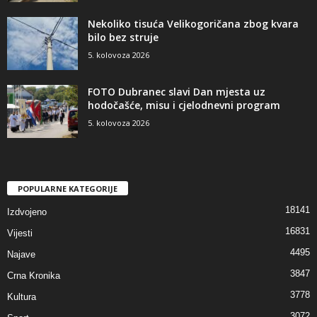
Nekoliko tisuća Velikogoričana zbog kvara
bilo bez struje
5. kolovoza 2026
FOTO Dubranec slavi Dan mjesta uz
hodočašće, misu i cjelodnevni program
5. kolovoza 2026
POPULARNE KATEGORIJE
18141
Izdvojeno
16831
Vijesti
4495
Najave
3847
Crna Kronika
3778
Kultura
3072