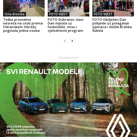
Crna Kronika
FOTO VIJEST
FOTO VIJEST
Teška prometna
FOTO Dubranec slavi
FOTO Obilježen Dan
nesreća na cesti prema
Dan mjesta uz
pobjede uz polaganje
Odranskom Obrežu:
hodočašće, misu i
vijenaca i doček Branka
poginula jedna osoba
cjelodnevni program
Šubića
- Advertisement -