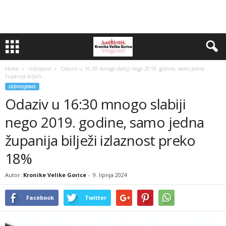
Home
Izdvojeno
Odaziv u 16:30 mnogo slabiji nego 2019. godine, samo jedna
županija bilježi...
IZDVOJENO
Odaziv u 16:30 mnogo slabiji
nego 2019. godine, samo jedna
županija bilježi izlaznost preko
18%
Autor:
Kronike Velike Gorice
-
9. lipnja 2024
Facebook
Twitter