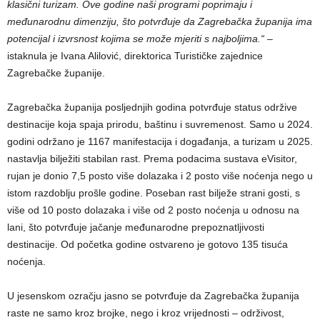
klasični turizam. Ove godine naši programi poprimaju i
međunarodnu dimenziju, što potvrđuje da Zagrebačka županija ima
potencijal i izvrsnost kojima se može mjeriti s najboljima.“
–
istaknula je Ivana Alilović, direktorica Turističke zajednice
Zagrebačke županije.
Zagrebačka županija posljednjih godina potvrđuje status održive
destinacije koja spaja prirodu, baštinu i suvremenost. Samo u 2024.
godini održano je 1167 manifestacija i događanja, a turizam u 2025.
nastavlja bilježiti stabilan rast. Prema podacima sustava eVisitor,
rujan je donio 7,5 posto više dolazaka i 2 posto više noćenja nego u
istom razdoblju prošle godine. Poseban rast bilježe strani gosti, s
više od 10 posto dolazaka i više od 2 posto noćenja u odnosu na
lani, što potvrđuje jačanje međunarodne prepoznatljivosti
destinacije. Od početka godine ostvareno je gotovo 135 tisuća
noćenja.
U jesenskom ozračju jasno se potvrđuje da Zagrebačka županija
raste ne samo kroz brojke, nego i kroz vrijednosti – održivost,