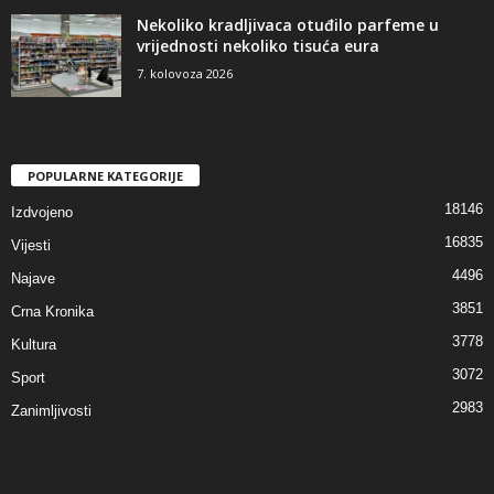
Nekoliko kradljivaca otuđilo parfeme u
vrijednosti nekoliko tisuća eura
7. kolovoza 2026
POPULARNE KATEGORIJE
18146
Izdvojeno
16835
Vijesti
4496
Najave
3851
Crna Kronika
3778
Kultura
3072
Sport
2983
Zanimljivosti