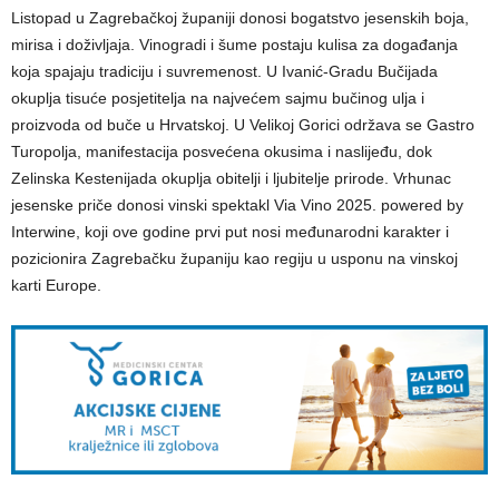
Listopad u Zagrebačkoj županiji donosi bogatstvo jesenskih boja,
mirisa i doživljaja. Vinogradi i šume postaju kulisa za događanja
koja spajaju tradiciju i suvremenost. U Ivanić-Gradu Bučijada
okuplja tisuće posjetitelja na najvećem sajmu bučinog ulja i
proizvoda od buče u Hrvatskoj. U Velikoj Gorici održava se Gastro
Turopolja, manifestacija posvećena okusima i naslijeđu, dok
Zelinska Kestenijada okuplja obitelji i ljubitelje prirode. Vrhunac
jesenske priče donosi vinski spektakl Via Vino 2025. powered by
Interwine, koji ove godine prvi put nosi međunarodni karakter i
pozicionira Zagrebačku županiju kao regiju u usponu na vinskoj
karti Europe.