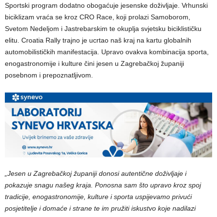
Sportski program dodatno obogaćuje jesenske doživljaje. Vrhunski
biciklizam vraća se kroz CRO Race, koji prolazi Samoborom,
Svetom Nedeljom i Jastrebarskim te okuplja svjetsku biciklističku
elitu. Croatia Rally trajno je ucrtao naš kraj na kartu globalnih
automobilističkih manifestacija. Upravo ovakva kombinacija sporta,
enogastronomije i kulture čini jesen u Zagrebačkoj županiji
posebnom i prepoznatljivom.
„Jesen u Zagrebačkoj županiji donosi autentične doživljaje i
pokazuje snagu našeg kraja. Ponosna sam što upravo kroz spoj
tradicije, enogastronomije, kulture i sporta uspijevamo privući
posjetitelje i domaće i strane te im pružiti iskustvo koje nadilazi