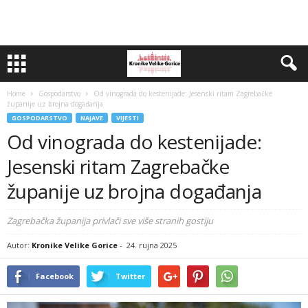
Home
Gospodarstvo
Od vinograda do kestenijade: Jesenski ritam Zagrebačke
županije uz brojna događanja
GOSPODARSTVO
NAJAVE
VIJESTI
Od vinograda do kestenijade:
Jesenski ritam Zagrebačke
županije uz brojna događanja
Zagrebačka županija privlači sve više stranih gostiju
Autor:
Kronike Velike Gorice
-
24. rujna 2025
Facebook
Twitter