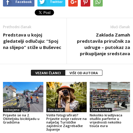
Facebook
Twitter
Prethodni članak
Idući članak
Predstava u kojoj
Zaklada Zamah
gledatelji odlučuju: “Spoj
predstavila priručnik za
na slijepo” stiže u Buševec
udruge – putokaz za
prikupljanje sredstava
VEZANI ČLANCI
VIŠE OD AUTORA
Izdvojeno
Rekreacija
Crna Kronika
Prijavite se na 2.
Volite fotografirati?
Nekoliko kradljivaca
Obiteljsku biciklijadu u
Prijavite svoje radove na
otuđilo parfeme u
Gradićima
natječaj Turističke
vrijednosti nekoliko
zajednice Zagrebačke
tisuća eura
županije