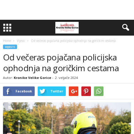
Home
Vijesti
Od večeras pojačana policijska ophodnja na goričkim cestama
VIJESTI
Od večeras pojačana policijska
ophodnja na goričkim cestama
Autor:
Kronike Velike Gorice
-
2. veljače 2024
Facebook
Twitter