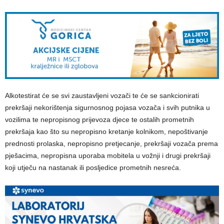
Alkotestirat će se svi zaustavljeni vozači te će se sankcionirati
prekršaji nekorištenja sigurnosnog pojasa vozača i svih putnika u
vozilima te nepropisnog prijevoza djece te ostalih prometnih
prekršaja kao što su nepropisno kretanje kolnikom, nepoštivanje
prednosti prolaska, nepropisno pretjecanje, prekršaji vozača prema
pješacima, nepropisna uporaba mobitela u vožnji i drugi prekršaji
koji utječu na nastanak ili posljedice prometnih nesreća.