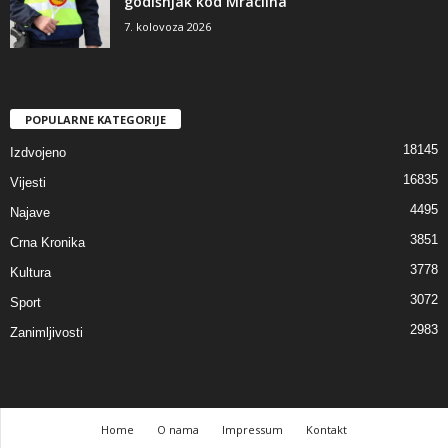
godišnjak kod Mraclina
7. kolovoza 2026
POPULARNE KATEGORIJE
18145
Izdvojeno
16835
Vijesti
4495
Najave
3851
Crna Kronika
3778
Kultura
3072
Sport
2983
Zanimljivosti
Home
O nama
Impressum
Kontakt