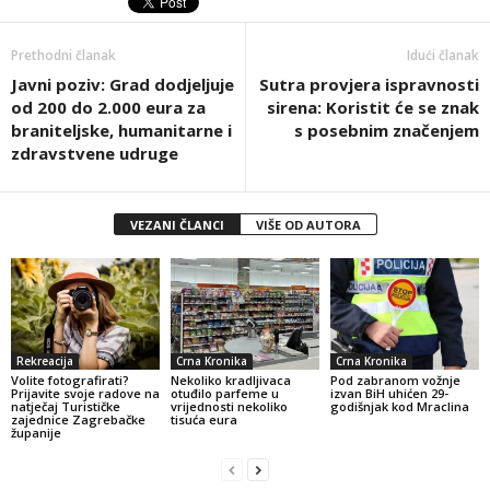
Prethodni članak
Idući članak
Javni poziv: Grad dodjeljuje
Sutra provjera ispravnosti
od 200 do 2.000 eura za
sirena: Koristit će se znak
braniteljske, humanitarne i
s posebnim značenjem
zdravstvene udruge
VEZANI ČLANCI
VIŠE OD AUTORA
Rekreacija
Crna Kronika
Crna Kronika
Volite fotografirati?
Nekoliko kradljivaca
Pod zabranom vožnje
Prijavite svoje radove na
otuđilo parfeme u
izvan BiH uhićen 29-
natječaj Turističke
vrijednosti nekoliko
godišnjak kod Mraclina
zajednice Zagrebačke
tisuća eura
županije