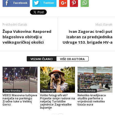
Facebook
Twitter
Prethodni članak
Idući članak
Župa Vukovina: Raspored
Ivan Zagorac treći put
blagoslova obitelji u
izabran za predsjednika
velikogoričkoj okolici
Udruge 153. brigade HV-a
VEZANI ČLANCI
VIŠE OD AUTORA
Crna Kronika
Rekreacija
Crna Kronika
VIDEO Masovna tučnjava
Volite fotografirati?
Nekoliko kradljivaca
navijača na parkingu
Prijavite svoje radove na
otuđilo parfeme u
Zračne luke u Velikoj
natječaj Turističke
vrijednosti nekoliko
Gorici
zajednice Zagrebačke
tisuća eura
županije