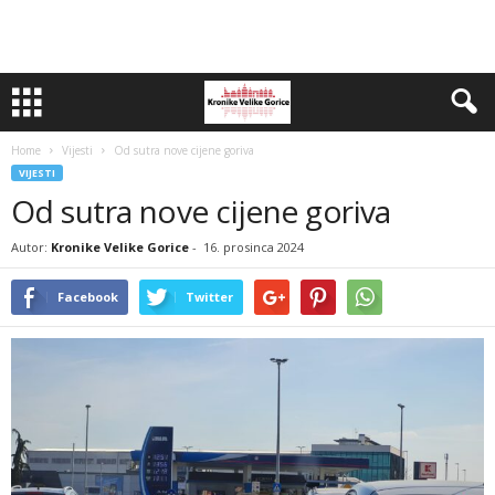
Home
Vijesti
Od sutra nove cijene goriva
VIJESTI
Od sutra nove cijene goriva
Autor:
Kronike Velike Gorice
-
16. prosinca 2024
Facebook
Twitter