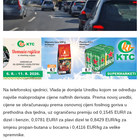
Na telefonskoj sjednici, Vlada je donijela Uredbu kojom se određuju
najviše maloprodajne cijene naftnih derivata. Prema novoj uredbi,
cijene se obračunavaju prema osnovnoj cijeni fosilnog goriva u
prethodna dva tjedna, uz ograničenu premiju od 0,1545 EUR/l za
dizel i benzin, 0,0781 EUR/l za plavi dizel te 0,8429 EUR/kg za
smjesu propan-butana u bocama i 0,4116 EUR/kg za velike
spremnike.