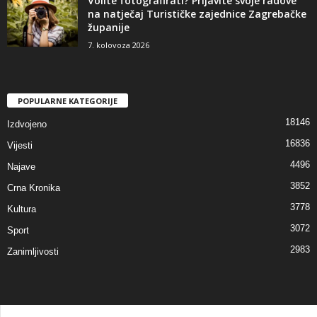
Volite fotografirati? Prijavite svoje radove
na natječaj Turističke zajednice Zagrebačke
županije
7. kolovoza 2026
POPULARNE KATEGORIJE
18146
Izdvojeno
16836
Vijesti
4496
Najave
3852
Crna Kronika
3778
Kultura
3072
Sport
2983
Zanimljivosti