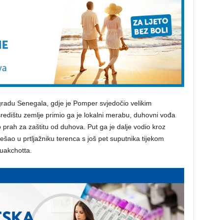
radu Senegala, gdje je Pomper svjedočio velikim
edištu zemlje primio ga je lokalni merabu, duhovni vođa
io prah za zaštitu od duhova. Put ga je dalje vodio kroz
ešao u prtljažniku terenca s još pet suputnika tijekom
uakchotta.