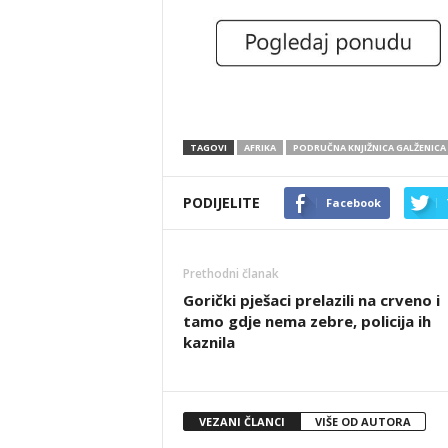
TAGOVI
AFRIKA
PODRUČNA KNJIŽNICA GALŽENICA
PODIJELITE
Facebook
Prethodni članak
Gorički pješaci prelazili na crveno i
tamo gdje nema zebre, policija ih
kaznila
VEZANI ČLANCI
VIŠE OD AUTORA