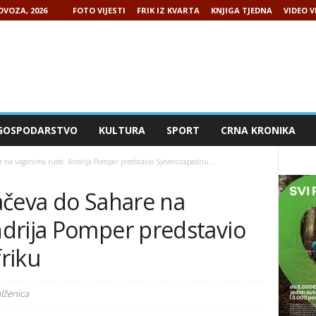
OVOZA, 2026
FOTO VIJESTI
FRIK IZ KVARTA
KNJIGA TJEDNA
VIDEO V
GOSPODARSTVO
KULTURA
SPORT
CRNA KRONIKA
e na vagonima rude: Andrija Pomper predstavio Sjeverozapadnu...
ačeva do Sahare na
drija Pomper predstavio
riku
lženica