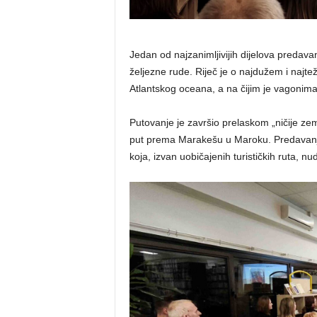
Jedan od najzanimljivijih dijelova predava
željezne rude. Riječ je o najdužem i najte
Atlantskog oceana, a na čijim je vagonim
Putovanje je završio prelaskom „ničije ze
put prema Marakešu u Maroku. Predavanje j
koja, izvan uobičajenih turističkih ruta, nu