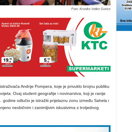
Foto: Kronike Velike Gorice
straživača Andrije Pompera, koje je privuklo brojnu publiku
jeta. Ovaj student geografije i novinarstva, koji je ranije
24. godine odlučio je istražiti prijelaznu zonu između Sahela i
unjeno neobičnim i zanimljivim iskustvima s trotjednog