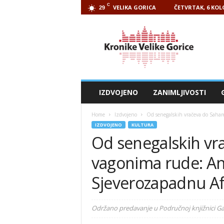
C
VELIKA GORICA
ČETVRTAK, 6 KOL
29
Kronike
Velike
Gorice
IZDVOJENO
ZANIMLJIVOSTI
Home
Izdvojeno
Od senegalskih vračeva do Sahar
IZDVOJENO
KULTURA
Od senegalskih vr
vagonima rude: An
Sjeverozapadnu Af
Održano predavanje u Područnoj knjižnici Ga