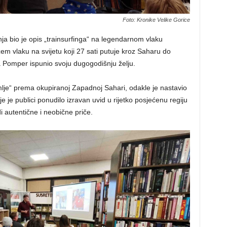
Foto: Kronike Velike Gorice
nja bio je opis „trainsurfinga“ na legendarnom vlaku
žem vlaku na svijetu koji 27 sati putuje kroz Saharu do
a Pomper ispunio svoju dugogodišnju želju.
mlje“ prema okupiranoj Zapadnoj Sahari, odakle je nastavio
e publici ponudilo izravan uvid u rijetko posjećenu regiju
di autentične i neobične priče.