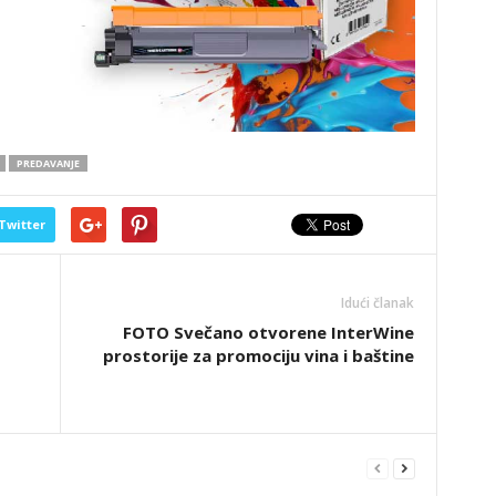
PREDAVANJE
Twitter
Idući članak
FOTO Svečano otvorene InterWine
prostorije za promociju vina i baštine