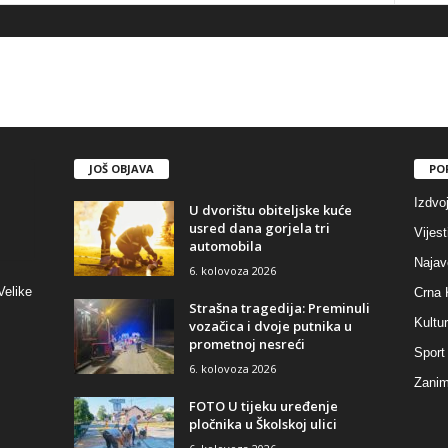
JOŠ OBJAVA
PO
Izdvo
U dvorištu obiteljske kuće
usred dana gorjela tri
Vijest
automobila
Najav
6. kolovoza 2026
Velike
Crna 
Strašna tragedija: Preminuli
Kultu
vozačica i dvoje putnika u
prometnoj nesreći
Sport
6. kolovoza 2026
Zaniml
FOTO U tijeku uređenje
pločnika u Školskoj ulici