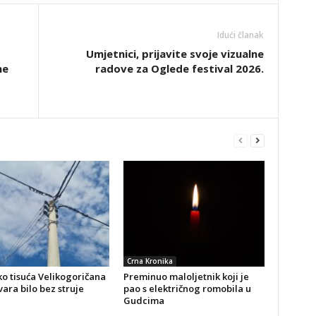
Idući članak
Umjetnici, prijavite svoje vizualne
ne
radove za Oglede festival 2026.
Crna Kronika
o tisuća Velikogoričana
Preminuo maloljetnik koji je
ara bilo bez struje
pao s električnog romobila u
Gudcima