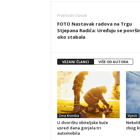
Prethodni članak
FOTO Nastavak radova na Trgu
Stjepana Radića: Uređuju se površi
oko stabala
VEZANI ČLANCI
VIŠE OD AUTORA
Crna Kronika
Vijesti
U dvorištu obiteljske kuće
Nekolik
usred dana gorjela tri
zbog kv
automobila