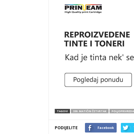
TAGOVI
330. MATIČIN ČETVRTAK
POLJOPRIVREDA
PODIJELITE
Facebook