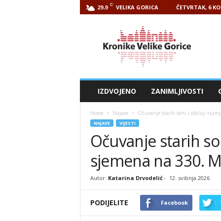
C
VELIKA GORICA
ČETVRTAK, 6 KO
29.9
Kronike
Velike
Gorice
IZDVOJENO
ZANIMLJIVOSTI
Home
Najave
Očuvanje starih sorti i običaji raz
NAJAVE
VIJESTI
Očuvanje starih sor
sjemena na 330. M
Autor:
Katarina Drvodelić
-
12. svibnja 2026
PODIJELITE
Facebook