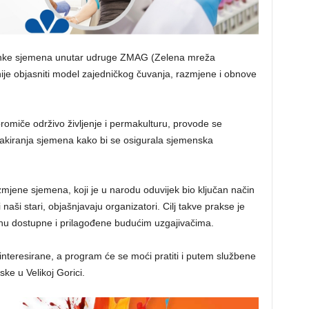
banke sjemena unutar udruge ZMAG (Zelena mreža
jnije objasniti model zajedničkog čuvanja, razmjene i obnove
promiče održivo življenje i permakulturu, provode se
i pakiranja sjemena kako bi se osigurala sjemenska
mjene sjemena, koji je u narodu oduvijek bio ključan način
naši stari, objašnjavaju organizatori. Cilj takve prakse je
tanu dostupne i prilagođene budućim uzgajivačima.
nteresirane, a program će se moći pratiti i putem službene
ke u Velikoj Gorici.