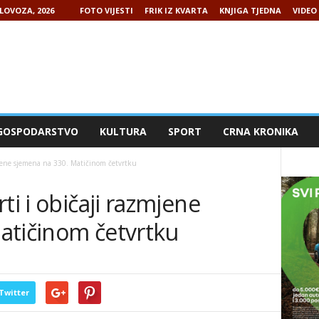
LOVOZA, 2026
FOTO VIJESTI
FRIK IZ KVARTA
KNJIGA TJEDNA
VIDEO 
GOSPODARSTVO
KULTURA
SPORT
CRNA KRONIKA
mjene sjemena na 330. Matičinom četvrtku
ti i običaji razmjene
atičinom četvrtku
Twitter