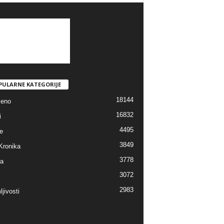
PULARNE KATEGORIJE
18144
jeno
16832
i
4495
e
3849
Kronika
3778
ra
3072
2983
jivosti