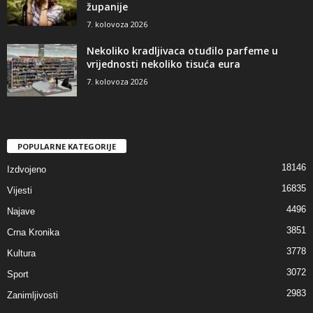
županije
7. kolovoza 2026
Nekoliko kradljivaca otuđilo parfeme u
vrijednosti nekoliko tisuća eura
7. kolovoza 2026
POPULARNE KATEGORIJE
18146
Izdvojeno
16835
Vijesti
4496
Najave
3851
Crna Kronika
3778
Kultura
3072
Sport
2983
Zanimljivosti