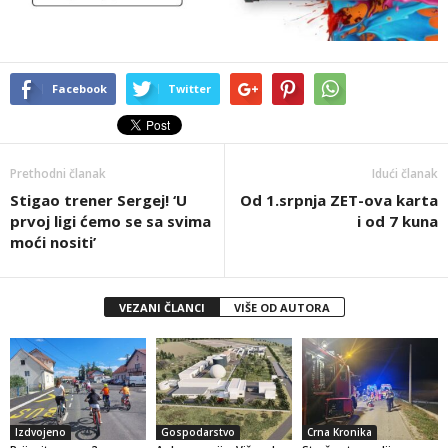
Facebook
Twitter
Prethodni članak
Idući članak
Stigao trener Sergej! ‘U
Od 1.srpnja ZET-ova karta
prvoj ligi ćemo se sa svima
i od 7 kuna
moći nositi’
VEZANI ČLANCI
VIŠE OD AUTORA
Izdvojeno
Gospodarstvo
Crna Kronika