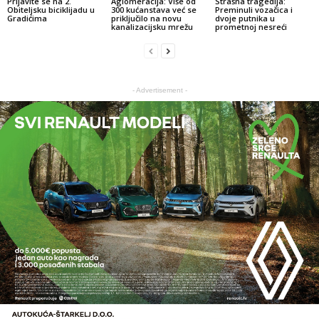
Prijavite se na 2.
Aglomeracija: Više od
Strašna tragedija:
Obiteljsku biciklijadu u
300 kućanstava već se
Preminuli vozačica i
Gradićima
priključilo na novu
dvoje putnika u
kanalizacijsku mrežu
prometnoj nesreći
- Advertisement -