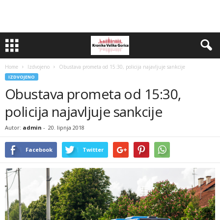
Home
Izdvojeno
Obustava prometa od 15:30, policija najavljuje sankcije
IZDVOJENO
Obustava prometa od 15:30,
policija najavljuje sankcije
Autor:
admin
-
20. lipnja 2018
Facebook
Twitter