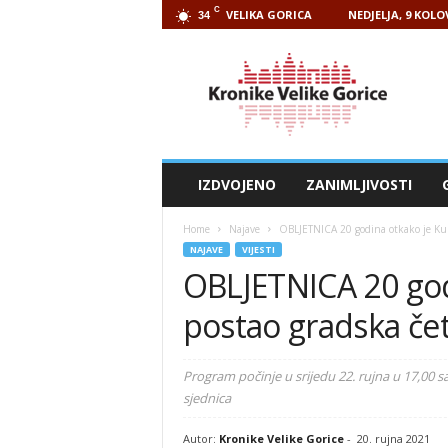
C
VELIKA GORICA
NEDJELJA, 9 KOLO
34
Kronike
Velike
Gorice
IZDVOJENO
ZANIMLJIVOSTI
Home
Najave
OBLJETNICA 20 godina otkako je Kuri
NAJAVE
VIJESTI
OBLJETNICA 20 god
postao gradska čet
Program počinje u srijedu 22. rujna u 17,00 s
sjednica
Autor:
Kronike Velike Gorice
-
20. rujna 2021