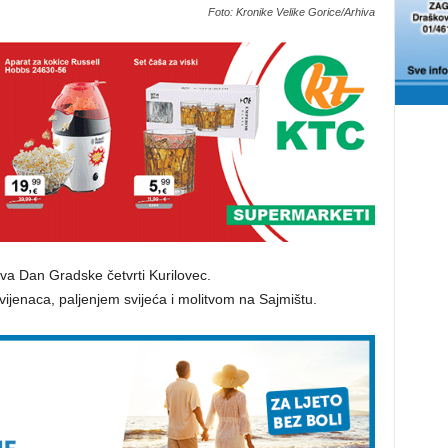
Foto: Kronike Velike Gorice/Arhiva
žava Dan Gradske četvrti Kurilovec.
ijenaca, paljenjem svijeća i molitvom na Sajmištu.