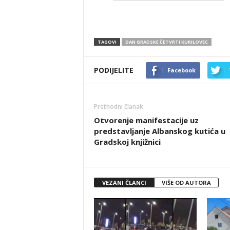
TAGOVI
DAN GRADSKE ČETVRTI KURILOVEC
PODIJELITE
Facebook
Prethodni članak
Otvorenje manifestacije uz
predstavljanje Albanskog kutića u
Gradskoj knjižnici
VEZANI ČLANCI
VIŠE OD AUTORA