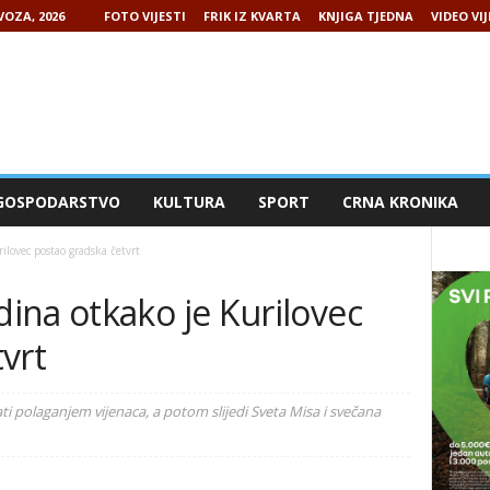
VOZA, 2026
FOTO VIJESTI
FRIK IZ KVARTA
KNJIGA TJEDNA
VIDEO VIJ
GOSPODARSTVO
KULTURA
SPORT
CRNA KRONIKA
lovec postao gradska četvrt
ina otkako je Kurilovec
vrt
ati polaganjem vijenaca, a potom slijedi Sveta Misa i svečana