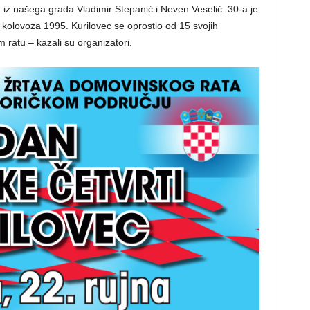
 iz našega grada Vladimir Stepanić i Neven Veselić. 30-a je
 kolovoza 1995. Kurilovec se oprostio od 15 svojih
 ratu – kazali su organizatori.