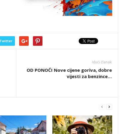
Twitter
Idući članak
OD PONOĆI Nove cijene goriva, dobre
vijesti za benzince…