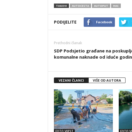
TAGOVI
AUTOCESTA
AUTOPUT
HAC
PODIJELITE
Facebook
Prethodni članak
SDP Podsjetio građane na poskuplj
komunalne naknade od iduće godi
VEZANI ČLANCI
VIŠE OD AUTORA
FOTO VIJEST
FOTO VI