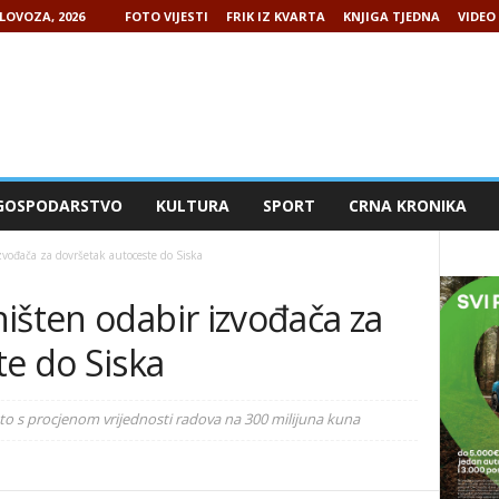
LOVOZA, 2026
FOTO VIJESTI
FRIK IZ KVARTA
KNJIGA TJEDNA
VIDEO 
GOSPODARSTVO
KULTURA
SPORT
CRNA KRONIKA
zvođača za dovršetak autoceste do Siska
išten odabir izvođača za
te do Siska
 to s procjenom vrijednosti radova na 300 milijuna kuna