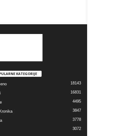
PULARNE KATEGORIJE
18143
jeno
16831
i
4495
e
3847
Kronika
3778
ra
3072