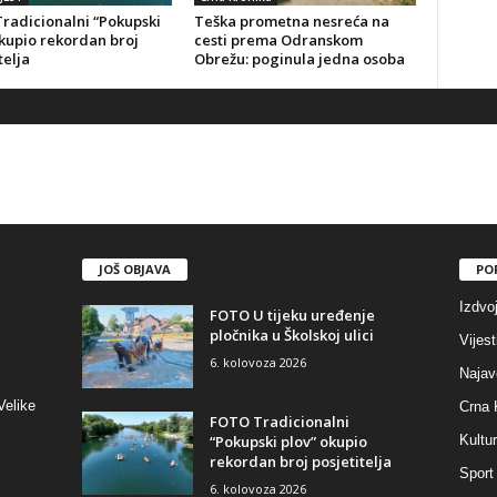
radicionalni “Pokupski
Teška prometna nesreća na
okupio rekordan broj
cesti prema Odranskom
telja
Obrežu: poginula jedna osoba
JOŠ OBJAVA
PO
Izdvo
FOTO U tijeku uređenje
pločnika u Školskoj ulici
Vijest
6. kolovoza 2026
Najav
Velike
Crna 
FOTO Tradicionalni
“Pokupski plov” okupio
Kultu
rekordan broj posjetitelja
Sport
6. kolovoza 2026