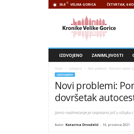
C
VELIKA GORICA
ČETVRTAK, 6 KO
36.8
Kronike
Velike
Gorice
IZDVOJENO
ZANIMLJIVOSTI
Home
Izdvojeno
Novi problemi: Poništen odabir i
IZDVOJENO
Novi problemi: Pon
dovršetak autoces
Javno nadmetanje je raspisano još u ožujku i
Autor:
Katarina Drvodelić
-
16. prosinca 2021