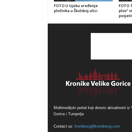
FOTO U tijeku uređenje
FOTO T
pločnika u Školskoj ulici
plov” 
posjeti
Multimedijski portal koji donosi aktualnosti iz 
Gorice i Turopolja
Contact us:
kronikevg@kronikevg.com