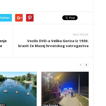
Twitter
Idući članak
enje
Vozilo DVD-a Velika Gorica iz 1930.
ne
krasit će Muzej hrvatskog vatrogastva
JEST
Crna Kronika