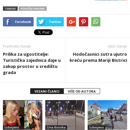
TAGOVI
POKUŠAJ PREVARE
Facebook
Twitter
Prethodni članak
Idući članak
Prilika za ugostitelje:
Hodočasnici sutra ujutro
Turistička zajednica daje u
kreću prema Mariji Bistrici
zakup prostor u središtu
grada
VEZANI ČLANCI
VIŠE OD AUTORA
Izdvojeno
Crna Kronika
Izdvojeno