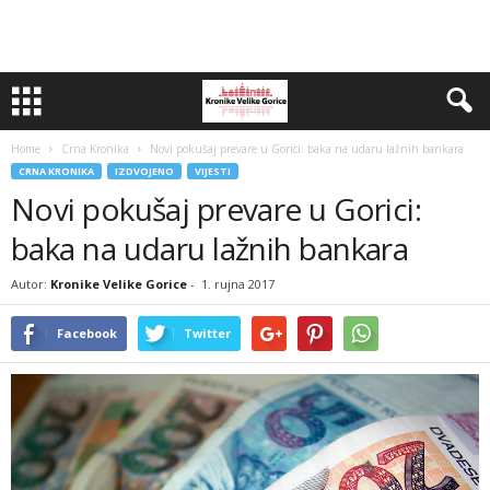
Home
Crna Kronika
Novi pokušaj prevare u Gorici: baka na udaru lažnih bankara
CRNA KRONIKA
IZDVOJENO
VIJESTI
Novi pokušaj prevare u Gorici:
baka na udaru lažnih bankara
Autor:
Kronike Velike Gorice
-
1. rujna 2017
Facebook
Twitter