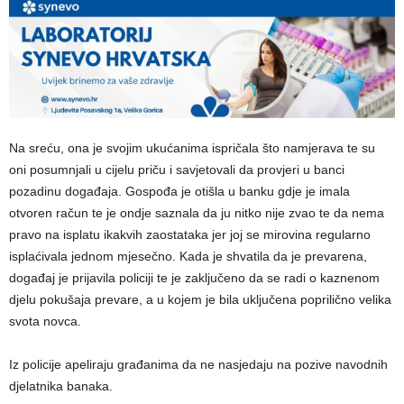
Na sreću, ona je svojim ukućanima ispričala što namjerava te su
oni posumnjali u cijelu priču i savjetovali da provjeri u banci
pozadinu događaja. Gospođa je otišla u banku gdje je imala
otvoren račun te je ondje saznala da ju nitko nije zvao te da nema
pravo na isplatu ikakvih zaostataka jer joj se mirovina regularno
isplaćivala jednom mjesečno. Kada je shvatila da je prevarena,
događaj je prijavila policiji te je zaključeno da se radi o kaznenom
djelu pokušaja prevare, a u kojem je bila uključena poprilično velika
svota novca.
Iz policije apeliraju građanima da ne nasjedaju na pozive navodnih
djelatnika banaka.