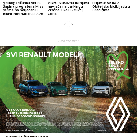
Velikogoričanka Antea
VIDEO Masovna tučnjava
Prijavite se na 2.
Šapina proglašena Miss
navijača na parkingu
Obiteljsku biciklijadu u
šarma na natjecanju
Zračne luke u Velikoj
Gradićima
Bikini International 2026.
Gorici
- Advertisement -