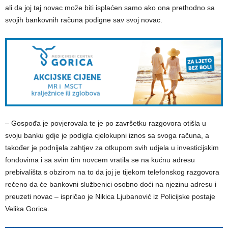
ali da joj taj novac može biti isplaćen samo ako ona prethodno sa
svojih bankovnih računa podigne sav svoj novac.
– Gospođa je povjerovala te je po završetku razgovora otišla u
svoju banku gdje je podigla cjelokupni iznos sa svoga računa, a
također je podnijela zahtjev za otkupom svih udjela u investicijskim
fondovima i sa svim tim novcem vratila se na kućnu adresu
prebivališta s obzirom na to da joj je tijekom telefonskog razgovora
rečeno da će bankovni službenici osobno doći na njezinu adresu i
preuzeti novac – ispričao je Nikica Ljubanović iz Policijske postaje
Velika Gorica.