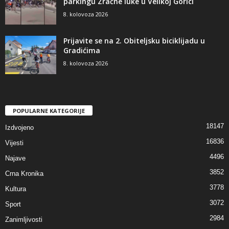
parkingu Zračne luke u Velikoj Gorici
8. kolovoza 2026
Prijavite se na 2. Obiteljsku biciklijadu u
Gradićima
8. kolovoza 2026
POPULARNE KATEGORIJE
18147
Izdvojeno
16836
Vijesti
4496
Najave
3852
Crna Kronika
3778
Kultura
3072
Sport
2984
Zanimljivosti