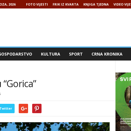
OZA, 2026
FOTO VIJESTI
FRIK IZ KVARTA
KNJIGA TJEDNA
VIDEO VIJE
GOSPODARSTVO
KULTURA
SPORT
CRNA KRONIKA
 “Gorica”
6
Twitter