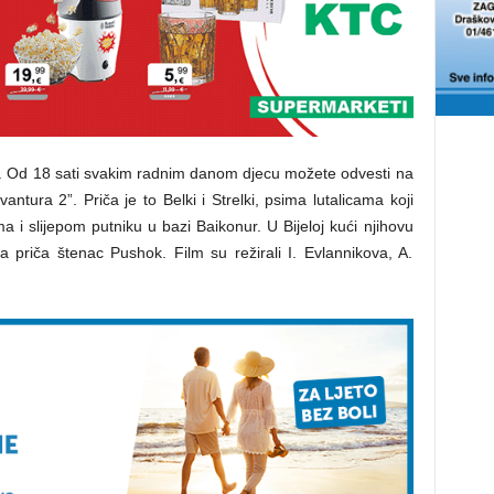
vi. Od 18 sati svakim radnim danom djecu možete odvesti na
antura 2”. Priča je to Belki i Strelki, psima lutalicama koji
i slijepom putniku u bazi Baikonur. U Bijeloj kući njihovu
priča štenac Pushok. Film su režirali I. Evlannikova, A.