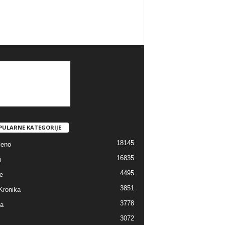
PULARNE KATEGORIJE
18145
jeno
16835
i
4495
e
3851
Kronika
3778
ra
3072