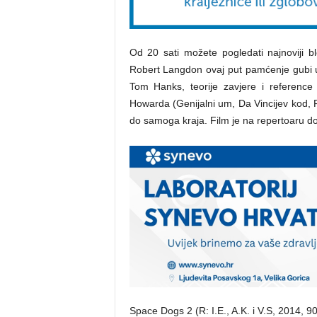
Od 20 sati možete pogledati najnoviji b
Robert Langdon ovaj put pamćenje gubi u F
Tom Hanks, teorije zavjere i referenc
Howarda (Genijalni um, Da Vincijev kod, Fr
do samoga kraja. Film je na repertoaru do
Space Dogs 2 (R: I.E., A.K. i V.S, 2014, 90