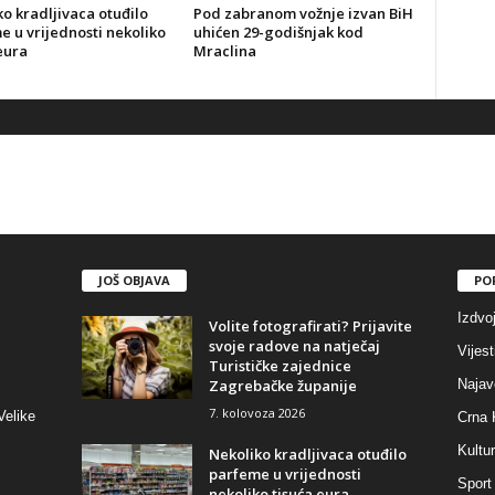
o kradljivaca otuđilo
Pod zabranom vožnje izvan BiH
 u vrijednosti nekoliko
uhićen 29-godišnjak kod
eura
Mraclina
JOŠ OBJAVA
PO
Izdvo
Volite fotografirati? Prijavite
svoje radove na natječaj
Vijest
Turističke zajednice
Zagrebačke županije
Najav
7. kolovoza 2026
Velike
Crna 
Kultu
Nekoliko kradljivaca otuđilo
parfeme u vrijednosti
Sport
nekoliko tisuća eura