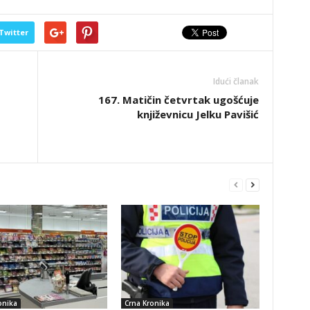
Twitter
Idući članak
167. Matičin četvrtak ugošćuje
književnicu Jelku Pavišić
onika
Crna Kronika