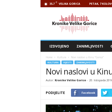
C
VELIKA GORICA
PETAK, 7 KOLOV
35.7
Kronike
Velike
Gorice
IZDVOJENO
ZANIMLJIVOSTI
Home
Kultura
Novi naslovi u Kinu “Gorica”
KULTURA
VIJESTI
ZANIMLJIVOSTI
Novi naslovi u Kinu
Autor:
Kronike Velike Gorice
-
20. listopada 201
PODIJELITE
Facebook