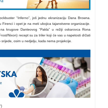
lockbuster “Inferno”, još jednu ekranizaciju Dana Browna.
irenci i opet je na meti ubojica tajanstvene organizacije.
e na krugove Danteovog “Pakla” u režiji oskarovca Rona
ost/Nixon) recept su za triler koji će vas u napetosti držati
 srijede, osim u nedjelju, kada nema projekcije.
′)