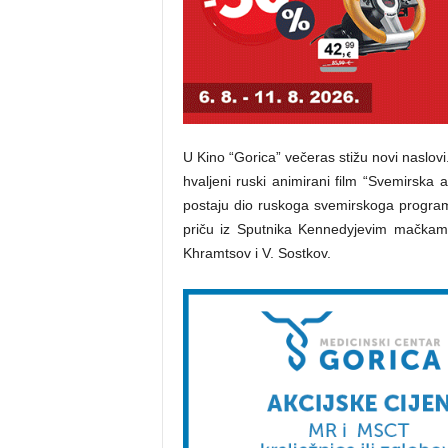
U Kino “Gorica” večeras stižu novi naslo
hvaljeni ruski animirani film “Svemirska av
postaju dio ruskoga svemirskoga programa 
priču iz Sputnika Kennedyjevim mačkama 
Khramtsov i V. Sostkov.