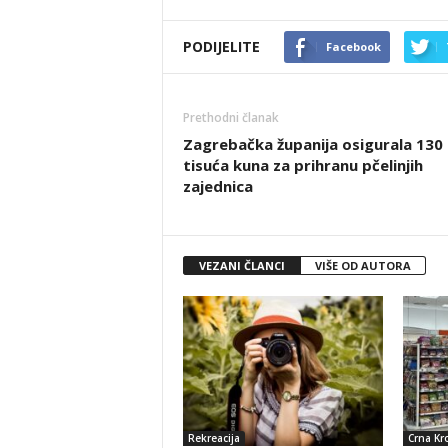
PODIJELITE
Facebook
Prethodni članak
Zagrebačka županija osigurala 130
tisuća kuna za prihranu pčelinjih
zajednica
VEZANI ČLANCI
VIŠE OD AUTORA
Rekreacija
Crna Kr