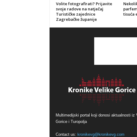
Volite fotografirati? Prijavite
Nekolik
svoje radove na natječaj
parfeme
Turističke zajednice
tisuća 
Zagrebačke županije
Multimedijski portal koji donosi aktualnosti iz 
Gorice i Turopolja
Contact us:
kronikevg@kronikevg.com