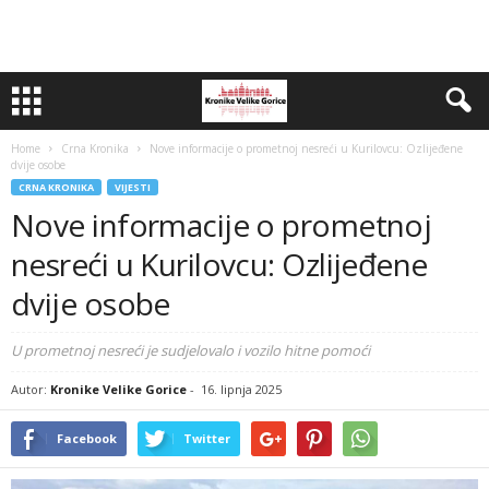
Home
Crna Kronika
Nove informacije o prometnoj nesreći u Kurilovcu: Ozlijeđene
dvije osobe
CRNA KRONIKA
VIJESTI
Nove informacije o prometnoj
nesreći u Kurilovcu: Ozlijeđene
dvije osobe
U prometnoj nesreći je sudjelovalo i vozilo hitne pomoći
Autor:
Kronike Velike Gorice
-
16. lipnja 2025
Facebook
Twitter