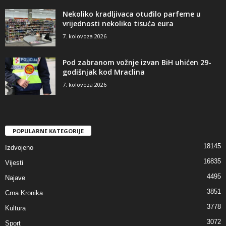
Nekoliko kradljivaca otuđilo parfeme u
vrijednosti nekoliko tisuća eura
7. kolovoza 2026
Pod zabranom vožnje izvan BiH uhićen 29-
godišnjak kod Mraclina
7. kolovoza 2026
POPULARNE KATEGORIJE
18145
Izdvojeno
16835
Vijesti
4495
Najave
3851
Crna Kronika
3778
Kultura
3072
Sport