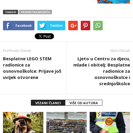
TAGOVI
PROMETNA NESREĆA
Facebook
Twitter
Prethodni članak
Idući članak
Besplatne LEGO STEM
Ljeto u Centru za djecu,
radionice za
mlade i obitelj: Besplatne
osnovnoškolce: Prijave još
radionice za
uvijek otvorene
osnovnoškolce i
srednjoškolce
VEZANI ČLANCI
VIŠE OD AUTORA