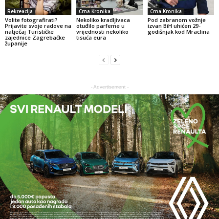
Rekreacija
Crna Kronika
Crna Kronika
Volite fotografirati?
Nekoliko kradljivaca
Pod zabranom vožnje
Prijavite svoje radove na
otuđilo parfeme u
izvan BiH uhićen 29-
natječaj Turističke
vrijednosti nekoliko
godišnjak kod Mraclina
zajednice Zagrebačke
tisuća eura
županije
- Advertisement -