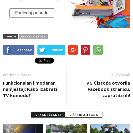
TAGOVI
NEZAPOSLENOST
Facebook
Twitter
Prethodni članak
Idući članak
Funkcionalan i moderan
VG Čistoća otvorila
namještaj: Kako izabrati
Facebook stranicu,
TV komodu?
zapratite ih!
VEZANI ČLANCI
VIŠE OD AUTORA