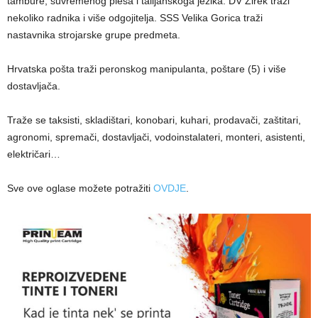
tambure, suvremenog plesa i talijanskoga jezika. DV Žirek traži
nekoliko radnika i više odgojitelja. SSS Velika Gorica traži
nastavnika strojarske grupe predmeta.
Hrvatska pošta traži peronskog manipulanta, poštare (5) i više
dostavljača.
Traže se taksisti, skladištari, konobari, kuhari, prodavači, zaštitari,
agronomi, spremači, dostavljači, vodoinstalateri, monteri, asistenti,
električari…
Sve ove oglase možete potražiti
OVDJE
.