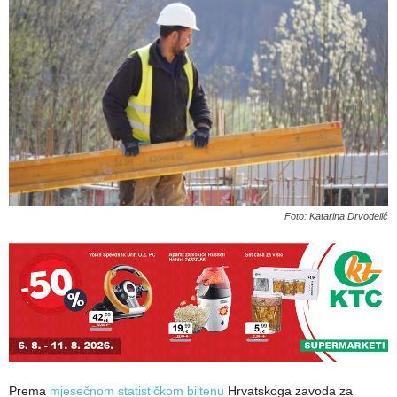
Foto: Katarina Drvodelić
Prema
mjesečnom statističkom biltenu
Hrvatskoga zavoda za