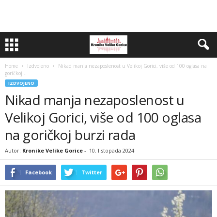
Home
Izdvojeno
Nikad manja nezaposlenost u Velikoj Gorici, više od 100 oglasa na
goričkoj...
IZDVOJENO
Nikad manja nezaposlenost u
Velikoj Gorici, više od 100 oglasa
na goričkoj burzi rada
Autor:
Kronike Velike Gorice
-
10. listopada 2024
Facebook
Twitter