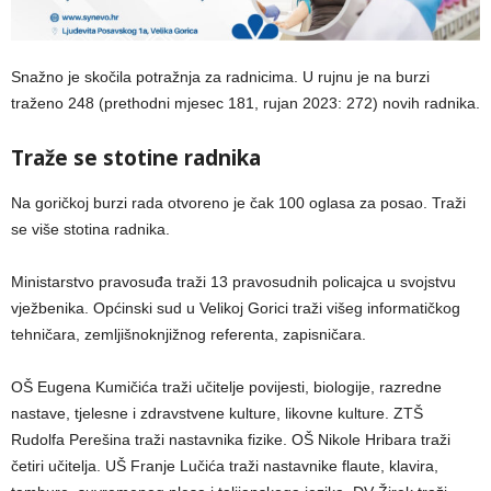
Snažno je skočila potražnja za radnicima. U rujnu je na burzi
traženo 248 (prethodni mjesec 181, rujan 2023: 272) novih radnika.
Traže se stotine radnika
Na goričkoj burzi rada otvoreno je čak 100 oglasa za posao. Traži
se više stotina radnika.
Ministarstvo pravosuđa traži 13 pravosudnih policajca u svojstvu
vježbenika. Općinski sud u Velikoj Gorici traži višeg informatičkog
tehničara, zemljišnoknjižnog referenta, zapisničara.
OŠ Eugena Kumičića traži učitelje povijesti, biologije, razredne
nastave, tjelesne i zdravstvene kulture, likovne kulture. ZTŠ
Rudolfa Perešina traži nastavnika fizike. OŠ Nikole Hribara traži
četiri učitelja. UŠ Franje Lučića traži nastavnike flaute, klavira,