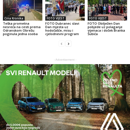
Crna Kronika
FOTO VIJEST
FOTO VIJEST
Teška prometna
FOTO Dubranec slavi
FOTO Obilježen Dan
nesreća na cesti prema
Dan mjesta uz
pobjede uz polaganje
Odranskom Obrežu:
hodočašće, misu i
vijenaca i doček Branka
poginula jedna osoba
cjelodnevni program
Šubića
- Advertisement -