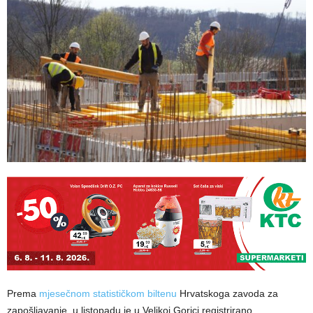
Prema
mjesečnom statističkom biltenu
Hrvatskoga zavoda za
zapošljavanje, u listopadu je u Velikoj Gorici registrirano