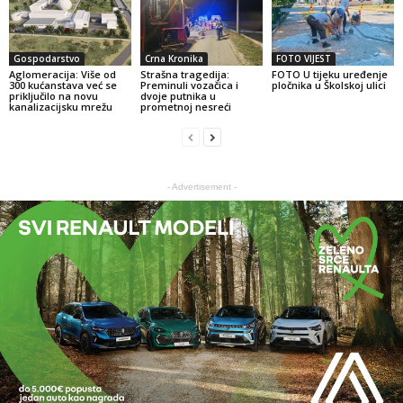
Gospodarstvo
Crna Kronika
FOTO VIJEST
Aglomeracija: Više od
Strašna tragedija:
FOTO U tijeku uređenje
300 kućanstava već se
Preminuli vozačica i
pločnika u Školskoj ulici
priključilo na novu
dvoje putnika u
kanalizacijsku mrežu
prometnoj nesreći
- Advertisement -