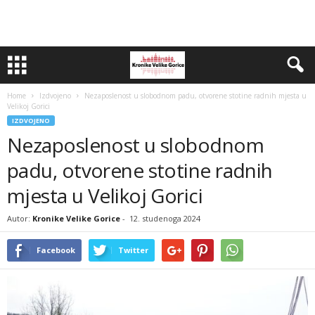
Home
Izdvojeno
Nezaposlenost u slobodnom padu, otvorene stotine radnih mjesta u
Velikoj Gorici
IZDVOJENO
Nezaposlenost u slobodnom
padu, otvorene stotine radnih
mjesta u Velikoj Gorici
Autor:
Kronike Velike Gorice
-
12. studenoga 2024
Facebook
Twitter