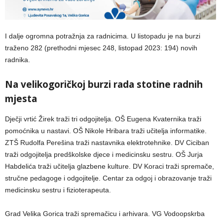
I dalje ogromna potražnja za radnicima. U listopadu je na burzi
traženo 282 (prethodni mjesec 248, listopad 2023: 194) novih
radnika.
Na velikogoričkoj burzi rada stotine radnih
mjesta
Dječji vrtić Žirek traži tri odgojitelja. OŠ Eugena Kvaternika traži
pomoćnika u nastavi. OŠ Nikole Hribara traži učitelja informatike.
ZTŠ Rudolfa Perešina traži nastavnika elektrotehnike. DV Ciciban
traži odgojitelja predškolske djece i medicinsku sestru. OŠ Jurja
Habdelića traži učitelja glazbene kulture. DV Koraci traži spremače,
stručne pedagoge i odgojitelje. Centar za odgoj i obrazovanje traži
medicinsku sestru i fizioterapeuta.
Grad Velika Gorica traži spremačicu i arhivara. VG Vodoopskrba