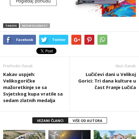
TAGOVI
NEZAPOSLENOST
Facebook
Twitter
Prethodni članak
Idući članak
Kakav uspjeh:
Lučićevi dani u Velikoj
Velikogoričke
Gorici: Tri dana kulture u
mažoretkinje se sa
čast Franje Lučića
Svjetskog kupa vratile sa
sedam zlatnih medalja
VEZANI ČLANCI
VIŠE OD AUTORA