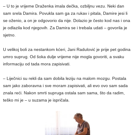
– U to je vrijeme Draženka imala dečka, ozbiljnu vezu. Neki dan
sam srela Damira. Povukla sam ga za rukav i pitala, Damire jesi li
se oženio, a on je odgovorio da nije. Dolazio je često kod nas i ona
je odlazila kod njegovih. Za Damira se i trebala udati – govorila je
sjetno.
U velikoj boli za nestankom kćeri, Jani Radulović je prije pet godina
umro suprug. Od šoka dulje vrijeme nije mogla govoriti, a svaku
informaciju od tada mora zapisivati.
– Liječnici su rekli da sam dobila leziju na malom mozgu. Postala
sam jako zaboravna i sve moram zapisivati, ali evo ovo sam sada
znala reći. Nakon smrti supruga ostala sam sama, što da radim,
teško mi je – u suzama je ispričala.