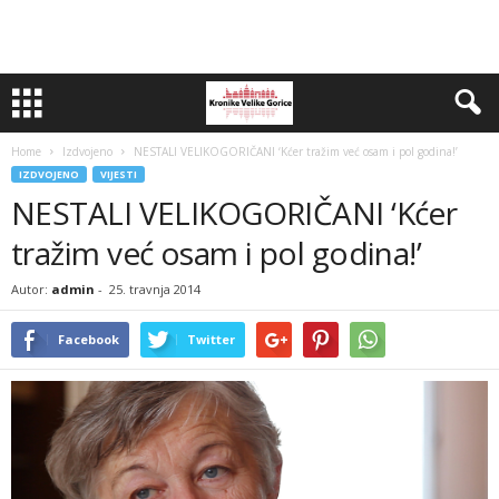
Home
Izdvojeno
NESTALI VELIKOGORIČANI ‘Kćer tražim već osam i pol godina!’
IZDVOJENO
VIJESTI
NESTALI VELIKOGORIČANI ‘Kćer
tražim već osam i pol godina!’
Autor:
admin
-
25. travnja 2014
Facebook
Twitter