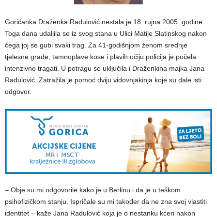
Goričanka Draženka Radulović nestala je 18. rujna 2005. godine.
Toga dana udaljila se iz svog stana u Ulici Matije Slatinskog nakon
čega joj se gubi svaki trag. Za 41-godišnjom ženom srednje
tjelesne građe, tamnoplave kose i plavih očiju policija je počela
intenzivno tragati. U potragu se uključila i Draženkina majka Jana
Radulović. Zatražila je pomoć dviju vidovnjakinja koje su dale isti
odgovor.
– Obje su mi odgovorile kako je u Berlinu i da je u teškom
psihofizičkom stanju. Ispričale su mi također da ne zna svoj vlastiti
identitet – kaže Jana Radulović koja je o nestanku kćeri nakon