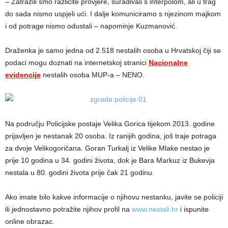
– Zatražili smo različite provjere, surađivali s interpolom, ali u trag
do sada nismo uspjeli ući. I dalje komuniciramo s njezinom majkom
i od potrage nismo odustali – napominje Kuzmanović.
Draženka je samo jedna od 2.518 nestalih osoba u Hrvatskoj čiji se
podaci mogu doznati na internetskoj stranici
Nacionalne
evidencije
nestalih osoba MUP-a – NENO.
Na području Policijske postaje Velika Gorica tijekom 2013. godine
prijavljen je nestanak 20 osoba. Iz ranijih godina, još traje potraga
za dvoje Velikogoričana. Goran Turkalj iz Velike Mlake nestao je
prije 10 godina u 34. godini života, dok je Bara Markuz iz Bukevja
nestala u 80. godini života prije čak 21 godinu.
Ako imate bilo kakve informacije o njihovu nestanku, javite se policiji
ili jednostavno potražite njihov profil na
www.nestali.hr
i ispunite
online obrazac.