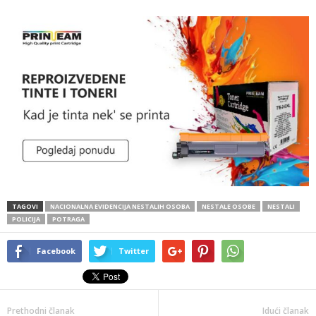
TAGOVI
NACIONALNA EVIDENCIJA NESTALIH OSOBA
NESTALE OSOBE
NESTALI
POLICIJA
POTRAGA
Facebook
Twitter
Prethodni članak
Idući članak