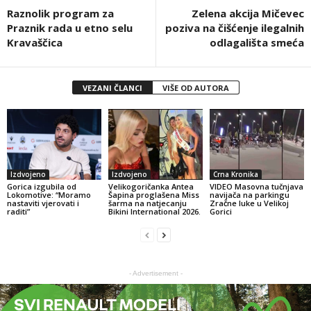
Raznolik program za
Zelena akcija Mičevec
Praznik rada u etno selu
poziva na čišćenje ilegalnih
Kravaščica
odlagališta smeća
VEZANI ČLANCI
VIŠE OD AUTORA
Izdvojeno
Izdvojeno
Crna Kronika
Gorica izgubila od
Velikogoričanka Antea
VIDEO Masovna tučnjava
Lokomotive: “Moramo
Šapina proglašena Miss
navijača na parkingu
nastaviti vjerovati i
šarma na natjecanju
Zračne luke u Velikoj
raditi”
Bikini International 2026.
Gorici
- Advertisement -