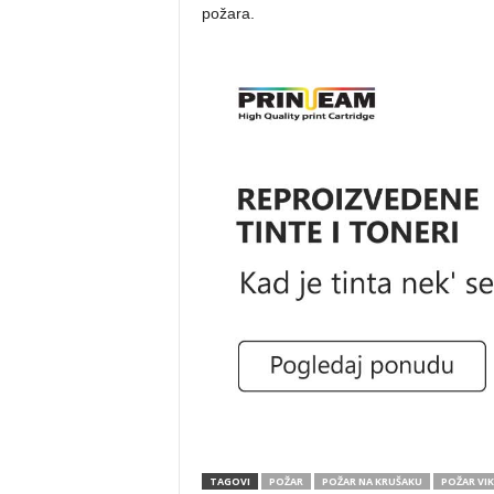
požara.
TAGOVI
POŽAR
POŽAR NA KRUŠAKU
POŽAR VI