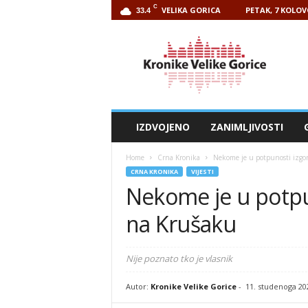
C
VELIKA GORICA
PETAK, 7 KOLOV
33.4
Kronike
Velike
Gorice
IZDVOJENO
ZANIMLJIVOSTI
Home
Crna Kronika
Nekome je u potpunosti izgor
CRNA KRONIKA
VIJESTI
Nekome je u potpun
na Krušaku
Nije poznato tko je vlasnik
Autor:
Kronike Velike Gorice
-
11. studenoga 20