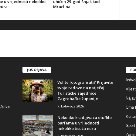
 u vrijednosti nekoliko
uhićen 29-godišnjak kod
eura
Mraclina
JOŠ OBJAVA
PO
Izdvo
Volite fotografirati? Prijavite
svoje radove na natječaj
Vijest
Turističke zajednice
Zagrebačke županije
Najav
7. kolovoza 2026
Velike
Crna 
Kultu
Nekoliko kradljivaca otuđilo
parfeme u vrijednosti
Sport
nekoliko tisuća eura
Zaniml
7. kolovoza 2026