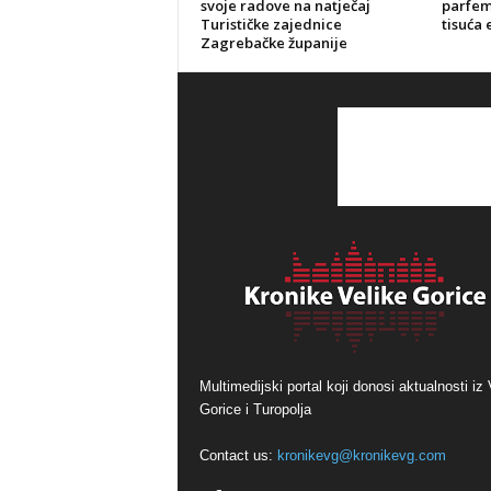
svoje radove na natječaj
parfeme
Turističke zajednice
tisuća 
Zagrebačke županije
Multimedijski portal koji donosi aktualnosti iz 
Gorice i Turopolja
Contact us:
kronikevg@kronikevg.com