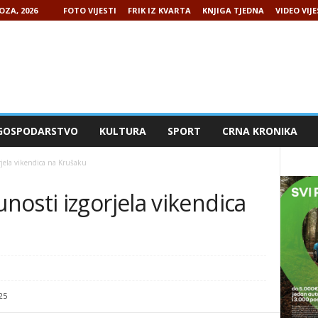
OZA, 2026
FOTO VIJESTI
FRIK IZ KVARTA
KNJIGA TJEDNA
VIDEO VIJE
GOSPODARSTVO
KULTURA
SPORT
CRNA KRONIKA
jela vikendica na Krušaku
osti izgorjela vikendica
25