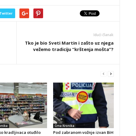
Twitter
Idući članak
Tko je bio Sveti Martin i zašto uz njega
vežemo tradiciju “krštenja mošta”?
onika
Crna Kronika
o kradljivaca otuđilo
Pod zabranom vožnje izvan BiH