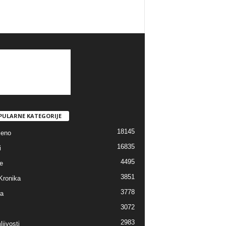
PULARNE KATEGORIJE
18145
jeno
16835
i
4495
e
3851
Kronika
3778
ra
3072
2983
jivosti