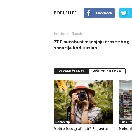
PODIJELITE
Facebook
Prethodni članak
ZET autobusi mijenjaju trase zbog
sanacije kod Buzina
VEZANI ČLANCI
VIŠE OD AUTORA
Rekreacija
Crna Kr
Volite fotografirati? Prijavite
Nekolik