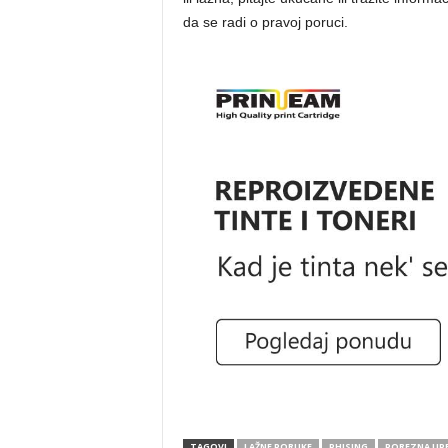
da se radi o pravoj poruci.
TAGOVI
LAŽNE PORUKE
PHISING
POREZNA UP