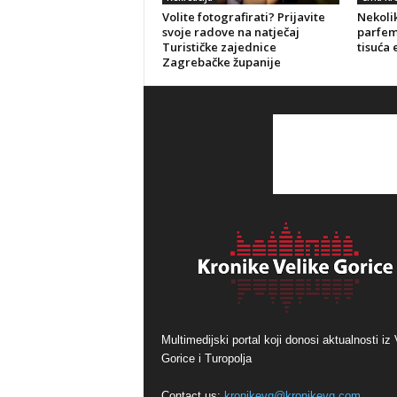
Volite fotografirati? Prijavite
Nekolik
svoje radove na natječaj
parfeme
Turističke zajednice
tisuća 
Zagrebačke županije
Multimedijski portal koji donosi aktualnosti iz 
Gorice i Turopolja
Contact us:
kronikevg@kronikevg.com