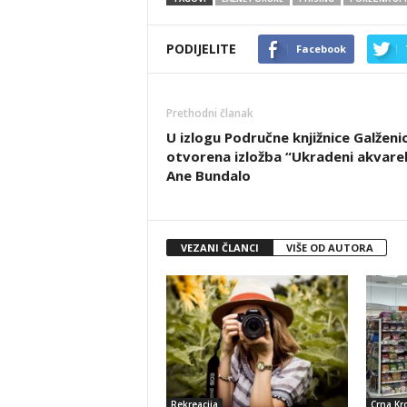
PODIJELITE
Facebook
Prethodni članak
U izlogu Područne knjižnice Galženi
otvorena izložba “Ukradeni akvarel
Ane Bundalo
VEZANI ČLANCI
VIŠE OD AUTORA
Rekreacija
Crna Kr