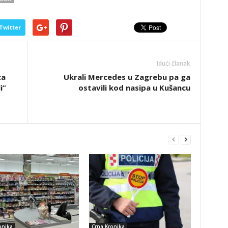
Twitter
Idući članak
ca
Ukrali Mercedes u Zagrebu pa ga
i”
ostavili kod nasipa u Kušancu
onika
Crna Kronika