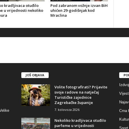
o kradljivaca otuđilo
Pod zabranom vožnje izvan BiH
 u vrijednosti nekoliko
uhićen 29-godišnjak kod
eura
Mraclina
JOŠ OBJAVA
PO
Izdvo
Volite fotografirati? Prijavite
svoje radove na natječaj
Vijest
Turističke zajednice
Zagrebačke županije
Najav
7. kolovoza 2026
Velike
Crna 
Kultu
Nekoliko kradljivaca otuđilo
parfeme u vrijednosti
Sport