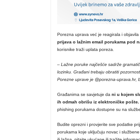
Porezna uprava već je reagirala i objavil
prijava o lažnim email porukama pod 
korisnike traži uplata poreza.
–
Lažne poruke najčešće sadrže gramatič
lozinku. Građani trebaju obratiti pozorno
Porezne uprave je @porezna-uprava.hr, be
Građanima se savjetuje da
ni u kojem sl
ih odmah obrišu iz elektroničke pošte.
phishing porukama dostupne su na službe
Budite oprezni i provjerite sve podatke prij
porukama koje uključuju novac i službene i
ili lažna, pitajte ukućane ili tražite inform