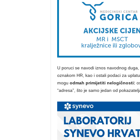
U poruci se navodi iznos navodnog duga, 
oznakom HR, kao i ostali podaci za uplatu p
mogu
odmah primijetiti nelogičnosti:
os
“adresa”, što je samo jedan od pokazatelja