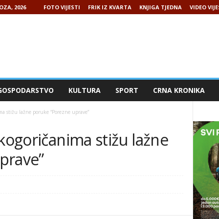
OZA, 2026
FOTO VIJESTI
FRIK IZ KVARTA
KNJIGA TJEDNA
VIDEO VIJE
GOSPODARSTVO
KULTURA
SPORT
CRNA KRONIKA
ima stižu lažne poruke “Porezne uprave”
ikogoričanima stižu lažne
prave”