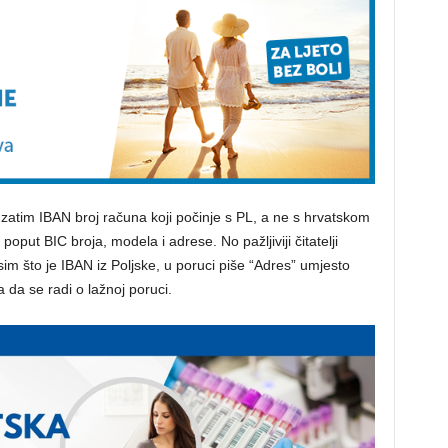
zatim IBAN broj računa koji počinje s PL, a ne s hrvatskom
oput BIC broja, modela i adrese. No pažljiviji čitatelji
im što je IBAN iz Poljske, u poruci piše “Adres” umjesto
 da se radi o lažnoj poruci.