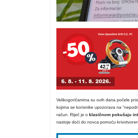
Velikogoričanima su ovih dana počele prist
kojima se korisnike upozorava na “nepodmi
račun. Riječ je o
klasičnom pokušaju int
nastoje doći do novca pomoću krivotvoren