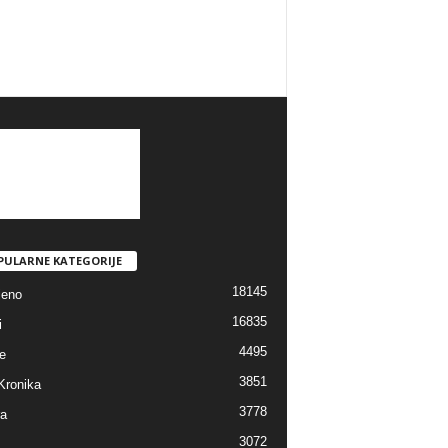
PULARNE KATEGORIJE
18145
jeno
16835
i
4495
e
3851
Kronika
3778
ra
3072