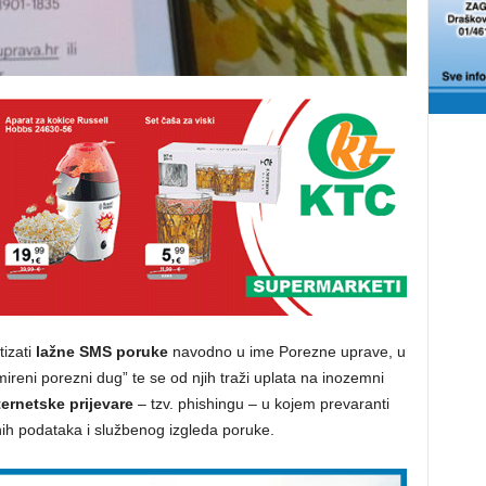
izati
lažne SMS poruke
navodno u ime Porezne uprave, u
reni porezni dug” te se od njih traži uplata na inozemni
ernetske prijevare
– tzv. phishingu – u kojem prevaranti
ih podataka i službenog izgleda poruke.