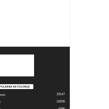
PULARNE KATEGORIJE
18147
jeno
16836
i
4496