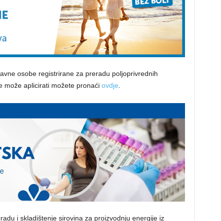
i pravne osobe registrirane za preradu poljoprivrednih
se može aplicirati možete pronaći
ovdje
.
obradu i skladištenje sirovina za proizvodnju energije iz