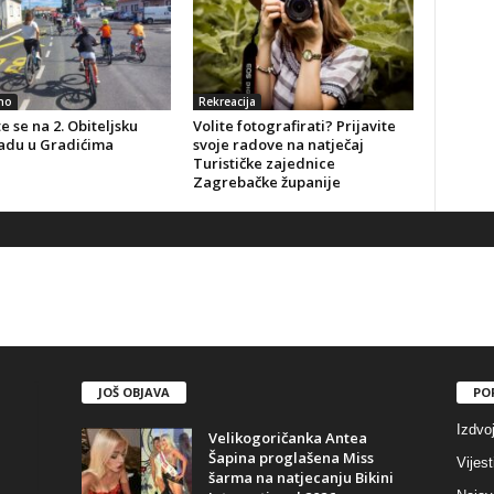
no
Rekreacija
te se na 2. Obiteljsku
Volite fotografirati? Prijavite
jadu u Gradićima
svoje radove na natječaj
Turističke zajednice
Zagrebačke županije
JOŠ OBJAVA
PO
Izdvo
Velikogoričanka Antea
Šapina proglašena Miss
Vijest
šarma na natjecanju Bikini