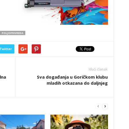
POLJOPRIVREDA
Twitter
Idući članak
lna
Sva događanja u Goričkom klubu
mladih otkazana do daljnjeg