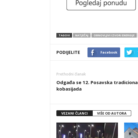
TAGOVI
NATJEČAJ
OBNOVLJIVI IZVORI ENERGIJE
PODIJELITE
Facebook
Prethodni članak
Odgađa se 12. Posavska tradiciona
kobasijada
VEZANI ČLANCI
VIŠE OD AUTORA