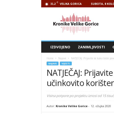
C
VELIKA GORICA
SUBOTA, 8 KOLO
31.2
Kronike
Velike
Gorice
IZDVOJENO
ZANIMLJIVOSTI
Home
Najave
NATJEČAJ: Prijavite se kako biste pov
NAJAVE
VIJESTI
NATJEČAJ: Prijavite
učinkovito korište
Visina potpore po projektu iznosi od 15 tisuć
Autor:
Kronike Velike Gorice
-
12. ožujka 2020