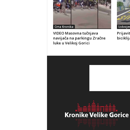
Crna Kronika
Izdvoje
VIDEO Masovna tučnjava
Prijavi
navijača na parkingu Zračne
bicikli
luke u Velikoj Gorici