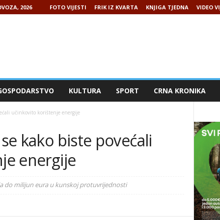
VOZA, 2026
FOTO VIJESTI
FRIK IZ KVARTA
KNJIGA TJEDNA
VIDEO VI
GOSPODARSTVO
KULTURA
SPORT
CRNA KRONIKA
ećali učinkovito korištenje energije
 se kako biste povećali
nje energije
a do milijun eura u kunskoj protuvrijednosti